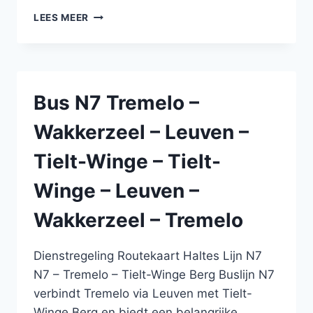
BUS
LEES MEER
446
NIEUWMOER
–
BRECHT
–
Bus N7 Tremelo –
OOSTMALLE
–
Wakkerzeel – Leuven –
OOSTMALLE
–
Tielt-Winge – Tielt-
BRECHT
–
Winge – Leuven –
NIEUWMOER
Wakkerzeel – Tremelo
Dienstregeling Routekaart Haltes Lijn N7
N7 – Tremelo – Tielt-Winge Berg Buslijn N7
verbindt Tremelo via Leuven met Tielt-
Winge Berg en biedt een belangrijke