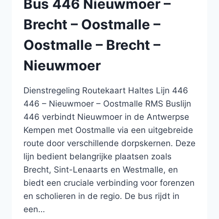
Bus 446 Nieuwmoer –
WAREGEM
–
Brecht – Oostmalle –
ZULTE
–
Oostmalle – Brecht –
DEINZE
–
Nieuwmoer
DEINZE
–
ZULTE
Dienstregeling Routekaart Haltes Lijn 446
–
446 – Nieuwmoer – Oostmalle RMS Buslijn
WAREGEM
446 verbindt Nieuwmoer in de Antwerpse
–
HARELBEKE
Kempen met Oostmalle via een uitgebreide
–
route door verschillende dorpskernen. Deze
KORTRIJK
lijn bedient belangrijke plaatsen zoals
Brecht, Sint-Lenaarts en Westmalle, en
biedt een cruciale verbinding voor forenzen
en scholieren in de regio. De bus rijdt in
een…