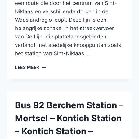
SINT-
een route die door het centrum van Sint-
KRUIS
Niklaas en verschillende dorpen in de
–
Waaslandregio loopt. Deze lijn is een
MALEHOEK
–
belangrijke schakel in het streekvervoer
STATION
van De Lijn, die plattelandsgebieden
–
verbindt met stedelijke knooppunten zoals
VIVES
het station van Sint-Niklaas….
–
SINT-
BUS
ANDRIES
LEES MEER
F6
NIEUWKERKEN
–
MEERDONK
Bus 92 Berchem Station –
Mortsel – Kontich Station
– Kontich Station –