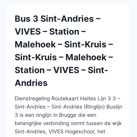
–
AZ
Bus 3 Sint-Andries –
JAN
PALFIJN
VIVES – Station –
–
LUCHTBAL
Malehoek – Sint-Kruis –
–
LUCHTBAL
Sint-Kruis – Malehoek –
–
AZ
Station – VIVES – Sint-
JAN
PALFIJN
Andries
–
MERKSEM
NOLFPLEIN
Dienstregeling Routekaart Haltes Lijn 3 3 –
Sint-Andries – Sint-Andries (Ringlijn) Buslijn
3 is een ringlijn in Brugge die een
belangrijke verbinding vormt tussen de wijk
Sint-Andries, VIVES Hogeschool, het