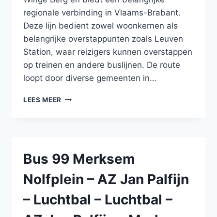
regionale verbinding in Vlaams-Brabant.
Deze lijn bedient zowel woonkernen als
belangrijke overstappunten zoals Leuven
Station, waar reizigers kunnen overstappen
op treinen en andere buslijnen. De route
loopt door diverse gemeenten in…
BUS
LEES MEER
N7
TREMELO
–
WAKKERZEEL
–
Bus 99 Merksem
LEUVEN
–
Nolfplein – AZ Jan Palfijn
TIELT-
WINGE
– Luchtbal – Luchtbal –
–
TIELT-