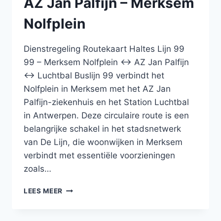
AZ Jan Palfijn – Merksem
WINGE
–
Nolfplein
LEUVEN
–
WAKKERZEEL
Dienstregeling Routekaart Haltes Lijn 99
–
99 – Merksem Nolfplein ↔ AZ Jan Palfijn
TREMELO
↔ Luchtbal Buslijn 99 verbindt het
Nolfplein in Merksem met het AZ Jan
Palfijn-ziekenhuis en het Station Luchtbal
in Antwerpen. Deze circulaire route is een
belangrijke schakel in het stadsnetwerk
van De Lijn, die woonwijken in Merksem
verbindt met essentiële voorzieningen
zoals…
BUS
LEES MEER
99
MERKSEM
NOLFPLEIN