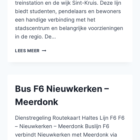
treinstation en de wijk Sint-Kruis. Deze lijn
biedt studenten, pendelaars en bewoners
een handige verbinding met het
stadscentrum en belangrijke voorzieningen
in de regio. De…
BUS
LEES MEER
3
SINT-
ANDRIES
–
VIVES
Bus F6 Nieuwkerken –
–
STATION
Meerdonk
–
MALEHOEK
–
Dienstregeling Routekaart Haltes Lijn F6 F6
SINT-
– Nieuwkerken – Meerdonk Buslijn F6
KRUIS
verbindt Nieuwkerken met Meerdonk via
–