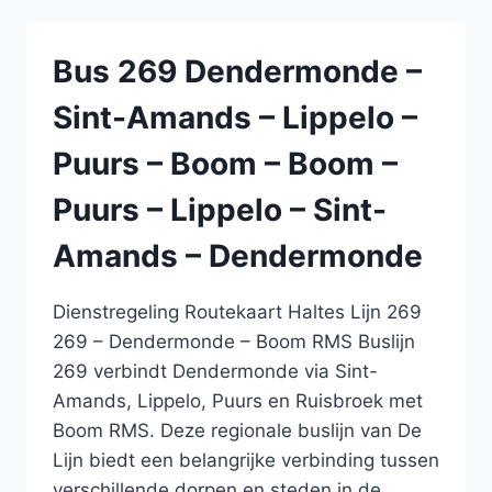
–
NIEL
–
Bus 269 Dendermonde –
ANTWERPEN
ZUID
Sint-Amands – Lippelo –
–
BERCHEM
Puurs – Boom – Boom –
–
BERCHEM
Puurs – Lippelo – Sint-
–
ANTWERPEN
Amands – Dendermonde
ZUID
–
NIEL
Dienstregeling Routekaart Haltes Lijn 269
–
269 – Dendermonde – Boom RMS Buslijn
BOOM
269 verbindt Dendermonde via Sint-
Amands, Lippelo, Puurs en Ruisbroek met
Boom RMS. Deze regionale buslijn van De
Lijn biedt een belangrijke verbinding tussen
verschillende dorpen en steden in de