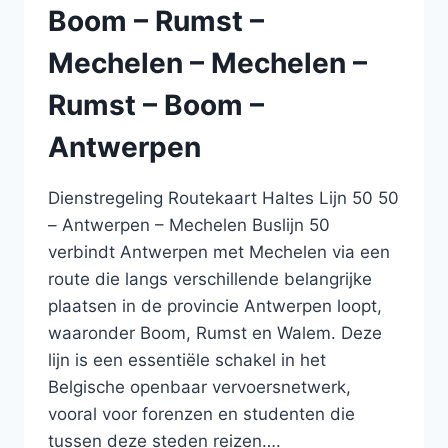
Boom – Rumst –
MECHELEN
–
Mechelen – Mechelen –
MECHELEN
–
Rumst – Boom –
RUMST
–
Antwerpen
BOOM
–
ANTWERPEN
Dienstregeling Routekaart Haltes Lijn 50 50
– Antwerpen – Mechelen Buslijn 50
verbindt Antwerpen met Mechelen via een
route die langs verschillende belangrijke
plaatsen in de provincie Antwerpen loopt,
waaronder Boom, Rumst en Walem. Deze
lijn is een essentiële schakel in het
Belgische openbaar vervoersnetwerk,
vooral voor forenzen en studenten die
tussen deze steden reizen….