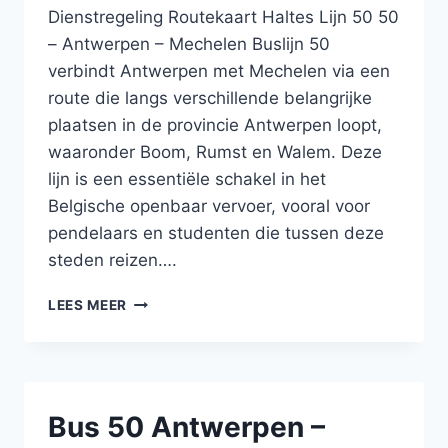
–
Dienstregeling Routekaart Haltes Lijn 50 50
LIPPELO
– Antwerpen – Mechelen Buslijn 50
–
verbindt Antwerpen met Mechelen via een
SINT-
AMANDS
route die langs verschillende belangrijke
–
plaatsen in de provincie Antwerpen loopt,
DENDERMONDE
waaronder Boom, Rumst en Walem. Deze
lijn is een essentiële schakel in het
Belgische openbaar vervoer, vooral voor
pendelaars en studenten die tussen deze
steden reizen….
BUS
LEES MEER
50
ANTWERPEN
–
BOOM
–
Bus 50 Antwerpen –
RUMST
–