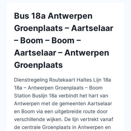
–
AARTSELAAR
Bus 18a Antwerpen
–
BOOM
Groenplaats – Aartselaar
–
BOOM
– Boom – Boom –
–
AARTSELAAR
Aartselaar – Antwerpen
–
ANTWERPEN
Groenplaats
GROENPLAATS
Dienstregeling Routekaart Haltes Lijn 18a
18a – Antwerpen Groenplaats – Boom
Station Buslijn 18a verbindt het hart van
Antwerpen met de gemeenten Aartselaar
en Boom via een uitgebreide route door
verschillende wijken. De lijn vertrekt vanaf
de centrale Groenplaats in Antwerpen en