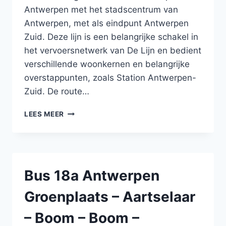
NOORD
Antwerpen met het stadscentrum van
Antwerpen, met als eindpunt Antwerpen
Zuid. Deze lijn is een belangrijke schakel in
het vervoersnetwerk van De Lijn en bedient
verschillende woonkernen en belangrijke
overstappunten, zoals Station Antwerpen-
Zuid. De route…
BUS
LEES MEER
29A
BOOM
–
NIEL
–
Bus 18a Antwerpen
ANTWERPEN
–
Groenplaats – Aartselaar
ANTWERPEN
–
– Boom – Boom –
NIEL