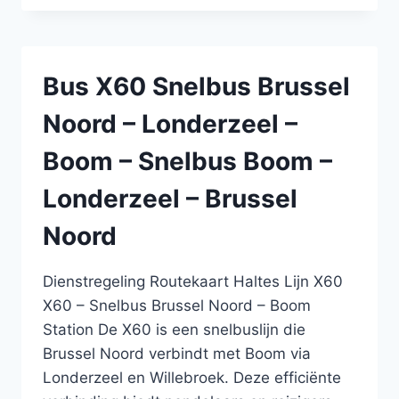
SNELBUS
BRUSSEL
NOORD
–
Bus X60 Snelbus Brussel
LONDERZEEL
–
Noord – Londerzeel –
BOOM
–
Boom – Snelbus Boom –
SNELBUS
BOOM
Londerzeel – Brussel
–
LONDERZEEL
Noord
–
BRUSSEL
NOORD
Dienstregeling Routekaart Haltes Lijn X60
X60 – Snelbus Brussel Noord – Boom
Station De X60 is een snelbuslijn die
Brussel Noord verbindt met Boom via
Londerzeel en Willebroek. Deze efficiënte