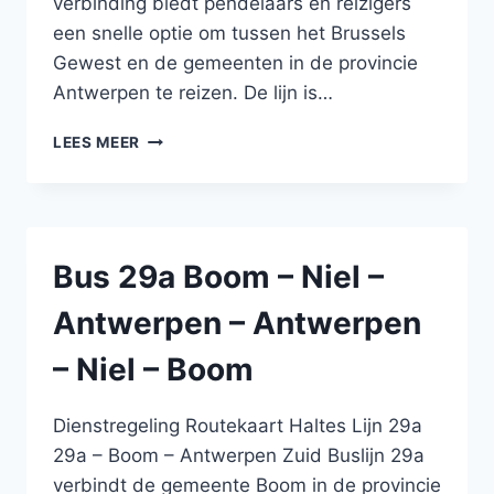
verbinding biedt pendelaars en reizigers
een snelle optie om tussen het Brussels
Gewest en de gemeenten in de provincie
Antwerpen te reizen. De lijn is…
BUS
LEES MEER
X60
SNELBUS
BRUSSEL
NOORD
–
Bus 29a Boom – Niel –
LONDERZEEL
–
Antwerpen – Antwerpen
BOOM
–
– Niel – Boom
SNELBUS
BOOM
–
Dienstregeling Routekaart Haltes Lijn 29a
LONDERZEEL
29a – Boom – Antwerpen Zuid Buslijn 29a
–
verbindt de gemeente Boom in de provincie
BRUSSEL