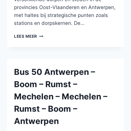
provincies Oost-Vlaanderen en Antwerpen,
met haltes bij strategische punten zoals
stations en dorpskernen. De…
BUS
LEES MEER
269
DENDERMONDE
–
SINT-
AMANDS
Bus 50 Antwerpen –
–
LIPPELO
Boom – Rumst –
–
PUURS
Mechelen – Mechelen –
–
BOOM
Rumst – Boom –
–
BOOM
Antwerpen
–
PUURS