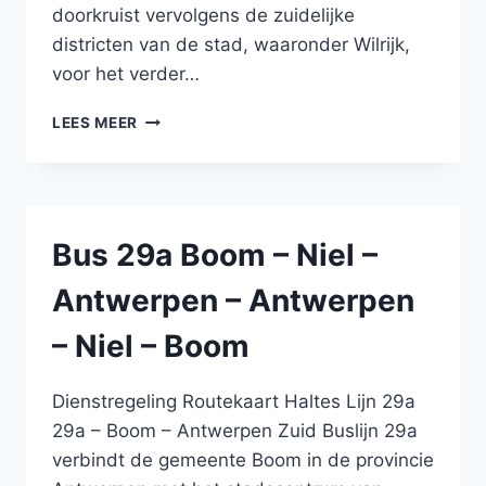
doorkruist vervolgens de zuidelijke
districten van de stad, waaronder Wilrijk,
voor het verder…
BUS
LEES MEER
18A
ANTWERPEN
GROENPLAATS
–
AARTSELAAR
Bus 29a Boom – Niel –
–
BOOM
Antwerpen – Antwerpen
–
BOOM
– Niel – Boom
–
AARTSELAAR
–
Dienstregeling Routekaart Haltes Lijn 29a
ANTWERPEN
29a – Boom – Antwerpen Zuid Buslijn 29a
GROENPLAATS
verbindt de gemeente Boom in de provincie