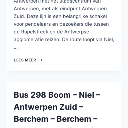
Antwerpen met het stadscentrum van
Antwerpen, met als eindpunt Antwerpen
Zuid. Deze lijn is een belangrijke schakel
voor pendelaars en bezoekers die tussen
de Rupelstreek en de Antwerpse
agglomeratie reizen. De route loopt via Niel,
…
BUS
LEES MEER
29A
BOOM
–
NIEL
–
Bus 298 Boom – Niel –
ANTWERPEN
–
Antwerpen Zuid –
ANTWERPEN
–
Berchem – Berchem –
NIEL
–