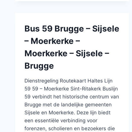
–
B-
PARK
–
Bus 59 Brugge – Sijsele
DUDZELE
–
– Moerkerke –
WESTKAPELLE
–
Moerkerke – Sijsele –
KNOKKE
–
Brugge
KNOKKE
–
WESTKAPELLE
Dienstregeling Routekaart Haltes Lijn
–
59 59 – Moerkerke Sint-Ritakerk Buslijn
DUDZELE
59 verbindt het historische centrum van
–
Brugge met de landelijke gemeenten
B-
PARK
Sijsele en Moerkerke. Deze lijn biedt
–
een essentiële verbinding voor
BRUGGE
forenzen, scholieren en bezoekers die