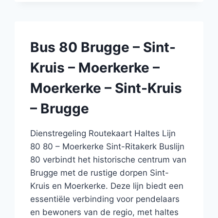
–
B-
PARK
–
Bus 80 Brugge – Sint-
DUDZELE
–
Kruis – Moerkerke –
WESTKAPELLE
–
Moerkerke – Sint-Kruis
KNOKKE
–
– Brugge
KNOKKE
–
WESTKAPELLE
Dienstregeling Routekaart Haltes Lijn
–
80 80 – Moerkerke Sint-Ritakerk Buslijn
DUDZELE
80 verbindt het historische centrum van
–
Brugge met de rustige dorpen Sint-
B-
PARK
Kruis en Moerkerke. Deze lijn biedt een
–
essentiële verbinding voor pendelaars
BRUGGE
en bewoners van de regio, met haltes