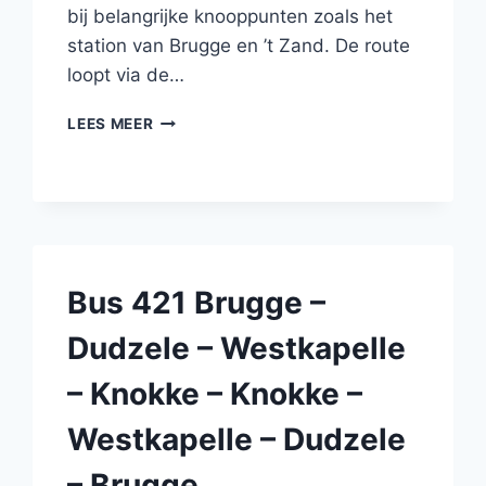
bij belangrijke knooppunten zoals het
station van Brugge en ’t Zand. De route
loopt via de…
BUS
LEES MEER
80
BRUGGE
–
SINT-
KRUIS
–
MOERKERKE
Bus 421 Brugge –
–
MOERKERKE
Dudzele – Westkapelle
–
SINT-
– Knokke – Knokke –
KRUIS
–
Westkapelle – Dudzele
BRUGGE
– Brugge