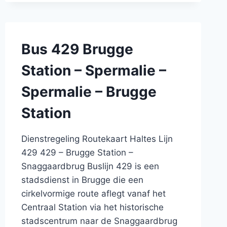
–
ASSEBROEK
–
SINT-
Bus 429 Brugge
KRUIS
–
Station – Spermalie –
DAMME
–
Spermalie – Brugge
OOSTKERKE
–
Station
OOSTKERKE
–
DAMME
Dienstregeling Routekaart Haltes Lijn
–
429 429 – Brugge Station –
SINT-
Snaggaardbrug Buslijn 429 is een
KRUIS
stadsdienst in Brugge die een
–
ASSEBROEK
cirkelvormige route aflegt vanaf het
–
Centraal Station via het historische
BRUGGE
stadscentrum naar de Snaggaardbrug