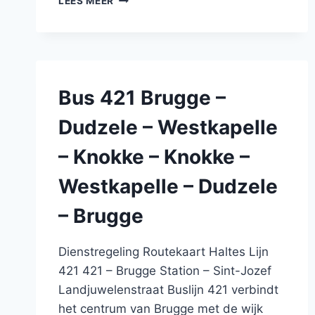
LEES MEER
311
BRUGGE
–
VIVES
–
ZERKEGEM
Bus 421 Brugge –
–
BEKEGEM
Dudzele – Westkapelle
–
WESTKERKE
– Knokke – Knokke –
–
GISTEL
Westkapelle – Dudzele
–
GISTEL
– Brugge
–
WESTKERKE
–
Dienstregeling Routekaart Haltes Lijn
BEKEGEM
421 421 – Brugge Station – Sint-Jozef
–
Landjuwelenstraat Buslijn 421 verbindt
ZERKEGEM
het centrum van Brugge met de wijk
–