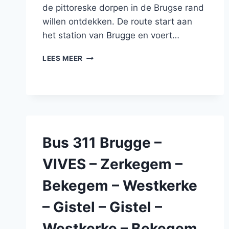
de pittoreske dorpen in de Brugse rand
willen ontdekken. De route start aan
het station van Brugge en voert…
BUS
LEES MEER
59
BRUGGE
–
SIJSELE
–
MOERKERKE
–
Bus 311 Brugge –
MOERKERKE
–
VIVES – Zerkegem –
SIJSELE
–
Bekegem – Westkerke
BRUGGE
– Gistel – Gistel –
Westkerke – Bekegem