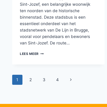
VIVES
Sint-Jozef, een belangrijke woonwijk
–
ten noorden van de historische
BRUGGE
binnenstad. Deze stadsbus is een
essentieel onderdeel van het
stadsnetwerk van De Lijn in Brugge,
vooral voor pendelaars en bewoners
van Sint-Jozef. De route…
BUS
LEES MEER
421
BRUGGE
–
DUDZELE
Paginanavigatie
–
Volgende
1
2
3
4
WESTKAPELLE
–
pagina
KNOKKE
–
KNOKKE