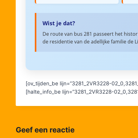
Wist je dat?
De route van bus 281 passeert het histo
de residentie van de adellijke familie de 
[ov_tijden_be lijn=”3281_2VR3228-02_0,328
[halte_info_be lijn=”3281_2VR3228-02_0,32
Geef een reactie