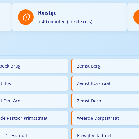
Reistijd
± 40 minuten (enkele reis)
eek Brug
Zemst Berg
t Bos
Zemst Bosstraat
t Den Arm
Zemst Dorp
de Pastoor Primsstraat
Weerde Dorpsstraat
jt Driesstraat
Elewijt Villadreef