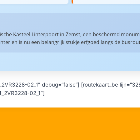
rische Kasteel Linterpoort in Zemst, een beschermd monumen
Linter en is nu een belangrijk stukje erfgoed langs de busrou
1_2VR3228-02_1″ debug=”false”] [routekaart_be lijn=
81_2VR3228-02_1″]