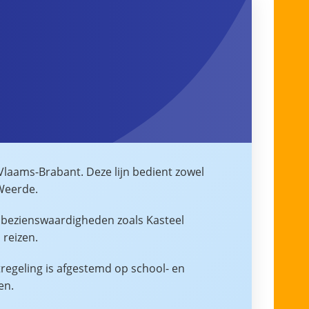
Vlaams-Brabant. Deze lijn bedient zowel
 Weerde.
 bezienswaardigheden zoals Kasteel
 reizen.
regeling is afgestemd op school- en
en.