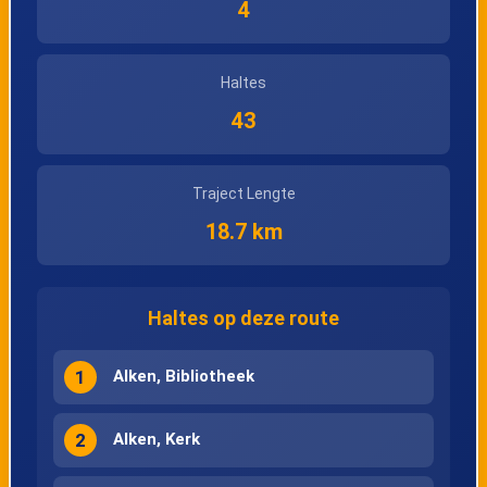
4
Hasselt, Dreef
Hasselt,
Eindhovenlaan
Haltes
43
Hasselt,
Kiewit, KIDS
Detmoldlaan
Traject Lengte
18.7 km
Kiewit, Stadsheide
Kiewit, Sporthal
Haltes op deze route
Kiewit, Domein
1
Alken, Bibliotheek
2
Alken, Kerk