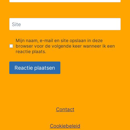
64
Runkst, Kerkhof
Site
65
Runkst, Paters Adonsstraat
Mijn naam, e-mail en site opslaan in deze
browser voor de volgende keer wanneer ik een
66
Runkst, Vooruitzichtlaan
reactie plaats.
67
Hasselt, Leopoldplein
68
Hasselt, Diesterpoort
69
Hasselt, Station perron 3
Contact
70
Hasselt, Kunstlaan
Cookiebeleid