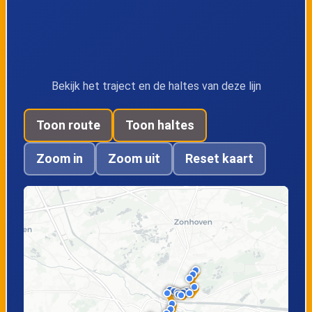
Runkst,
Runkst, Heilig Kruis
Huidevetterslaan
Runkst, Kerkhof
Runkst, Paters
Bekijk het traject en de haltes van deze lijn
Adonsstraat
Toon route
Toon haltes
Runkst,
Hasselt,
Zoom in
Zoom uit
Reset kaart
Vooruitzichtlaan
Leopoldplein
Hasselt,
Hasselt, Station
Diesterpoort
perron 3
Hasselt, Kunstlaan
Hasselt,
Dusartplein