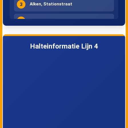
3
Alken, Stationstraat
4
Alken, Station
5
Alken, Kruispunt
Halteinformatie Lijn 4
6
Alken, Kapelleke
7
Sint-Lambrechts-Herk, Kerk
8
Sint-Lambrechts-Herk, Pastorijstraat
Sint-Lambrechts-Herk,
9
Hogebergstraat
10
Sint-Lambrechts-Herk, Rozelaarstraat