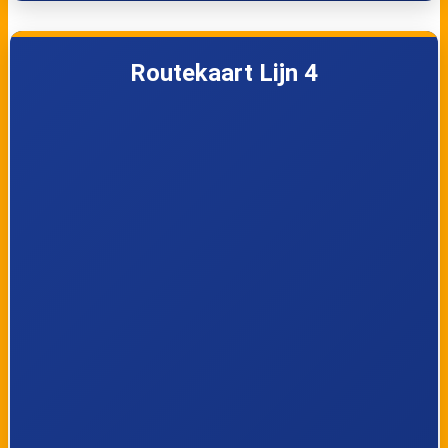
Sint-Lambrechts-
Sint-Lambrechts-
Herk, Kruispunt
Herk, Oude
Routekaart Lijn 4
Truierbaan
Ter, Hilst De
Hasselt, Ter Hilst
Magneet
Ter, Hilst
Runkst,
Overmerelaan
Biezenstraat
Hasselt, IKEA
Runkst, Grote
Lindelaan