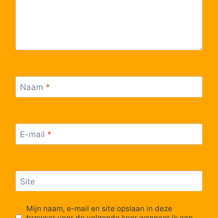
59
Hoevenen, Witvenpad
60
Hoevenen, Parijseweg
61
Kapellen, Albertdreef
Naam
*
62
Kapellen, Sevenhanslei
63
Kapellen, Dorp
E-mail
*
64
Kapellen, Streepstraat
65
Kapellen, Dennenburg
Site
66
Kapellen, Kalmthoutsesteenweg
Mijn naam, e-mail en site opslaan in deze
browser voor de volgende keer wanneer ik een