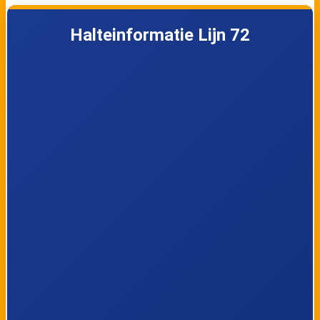
5
Antwerpen, Ijzerlaan
Halteinformatie Lijn 72
6
Antwerpen, Noorderbrug
7
Antwerpen, Straatsburgdok
8
Antwerpen, Groenendaallaan
9
Antwerpen, Kinepolis
10
Antwerpen, Luchtbal Kerk
11
Antwerpen, Dublin
12
Antwerpen, P+R Luchtbal