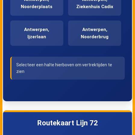
Noorderplaats
Ziekenhuis Cadix
Antwerpen,
Antwerpen,
Ijzerlaan
Noorderbrug
Antwerpen,
Antwerpen,
Selecteer een halte hierboven om vertrektijden te
Straatsburgdok
Groenendaallaan
zien
Antwerpen,
Antwerpen,
Kinepolis
Luchtbal Kerk
Antwerpen, Dublin
Antwerpen, P+R
Routekaart Lijn 72
Luchtbal