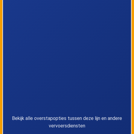
36
Kapellen, Lepelstraat
37
Stabroek, Moretuslei
38
Antwerpen, Roosevelt perron C2
39
Antwerpen, Sint-Jansplein
40
Antwerpen, Noorderplaats
41
Antwerpen, Ziekenhuis Cadix
42
Antwerpen, Ijzerlaan
Bekijk alle overstapopties tussen deze lijn en andere
vervoersdiensten
43
Antwerpen, Noorderbrug