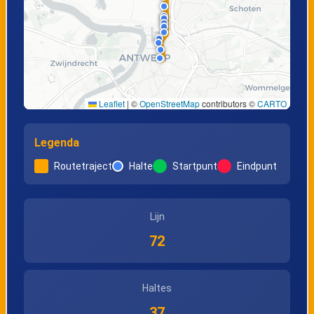
weg
Kapellen,
Kapellen,
Kringloopcentrum
Waterstraat
Leaflet
|
©
OpenStreetMap
contributors ©
CARTO
Kapellen, Oude
Kapellen, Oude
Galgenstraat
Ertbrandstraat
Legenda
Routetraject
Halte
Startpunt
Eindpunt
Kapellen,
Kapellen,
Stabroeksteenweg
Lepelstraat
Lijn
72
Stabroek,
Moretuslei
Haltes
37