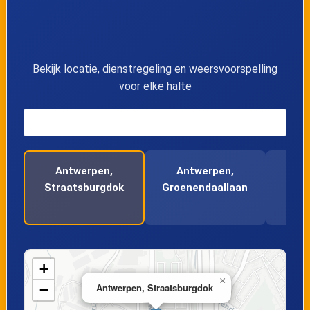
13
Antwerpen, R. Veremanstraat
14
Ekeren, F. Verbieststraat
Bekijk locatie, dienstregeling en weersvoorspelling
voor elke halte
15
Ekeren, Markt
16
Ekeren, Blarenstraat
Antwerpen,
Antwerpen,
An
17
Ekeren, Boerendijk
Straatsburgdok
Groenendaallaan
No
18
Ekeren, Leugenberg
19
Ekeren, Klein Heiken
+
×
−
Antwerpen, Straatsburgdok
20
Ekeren, Plasstraat