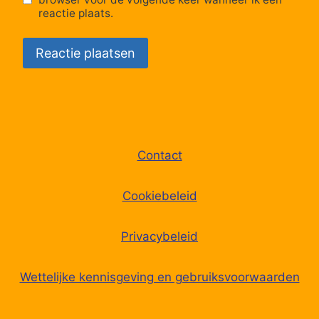
reactie plaats.
67
Kapellen, Pelgrimsstraat
68
Kapellen, Kringloopcentrum
69
Kapellen, Waterstraat
70
Kapellen, Oude Galgenstraat
Contact
71
Kapellen, Oude Ertbrandstraat
Cookiebeleid
72
Kapellen, Stabroeksteenweg
Privacybeleid
73
Kapellen, Lepelstraat
Wettelijke kennisgeving en gebruiksvoorwaarden
74
Stabroek, Moretuslei