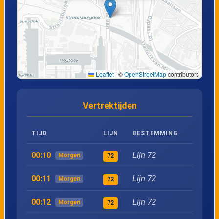
21
Hoevenen, Molenweg
22
Hoevenen, Witvenpad
Leaflet
|
©
OpenStreetMap
contributors
23
Hoevenen, Parijseweg
Vertrektijden
24
Kapellen, Albertdreef
TIJD
LIJN
BESTEMMING
25
Kapellen, Sevenhanslei
Lijn 72
00:10
Morgen
72
26
Kapellen, Dorp
Lijn 72
00:11
Morgen
72
27
Kapellen, Streepstraat
Lijn 72
00:12
Morgen
72