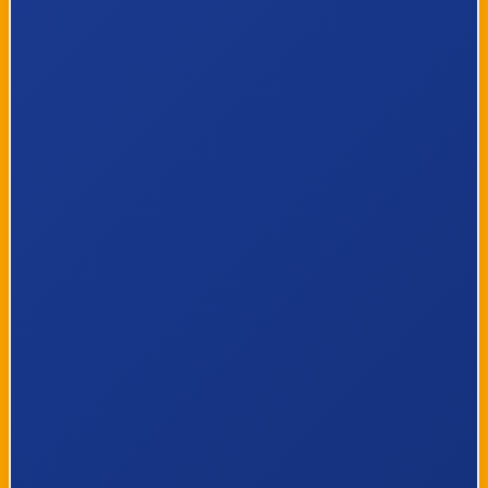
Antwerpen, R.
Ekeren, F.
Veremanstraat
Verbieststraat
Ekeren, Markt
Ekeren,
Blarenstraat
Ekeren, Boerendijk
Ekeren,
Leugenberg
Ekeren, Klein
Ekeren, Plasstraat
Heiken