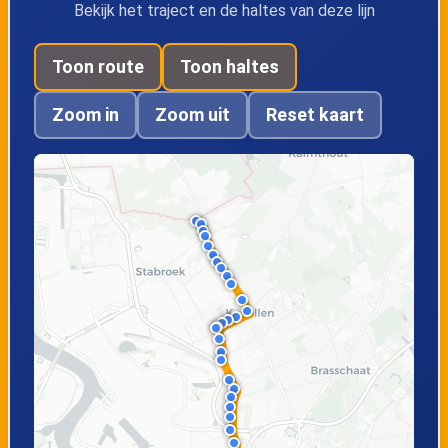
Hoevenen,
Hoevenen,
Bekijk het traject en de haltes van deze lijn
Molenweg
Witvenpad
Toon route
Toon haltes
Hoevenen,
Kapellen,
Zoom in
Zoom uit
Reset kaart
Parijseweg
Albertdreef
Kapellen,
Kapellen, Dorp
Sevenhanslei
Kapellen,
Kapellen,
Streepstraat
Dennenburg
Kapellen,
Kapellen,
Kalmthoutsesteen
Pelgrimsstraat