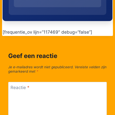
52
Ekeren, Markt
53
Ekeren, Blarenstraat
[frequentie_ov lijn=”117469″ debug=”false”]
54
Ekeren, Boerendijk
Geef een reactie
55
Ekeren, Leugenberg
Je e-mailadres wordt niet gepubliceerd.
Vereiste velden zijn
gemarkeerd met
*
56
Ekeren, Klein Heiken
Reactie
*
57
Ekeren, Plasstraat
58
Hoevenen, Molenweg