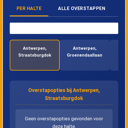
PER HALTE
ALLE OVERSTAPPEN
44
Antwerpen, Straatsburgdok
45
Antwerpen, Groenendaallaan
46
Antwerpen, Kinepolis
Antwerpen,
Antwerpen,
An
Straatsburgdok
Groenendaallaan
No
47
Antwerpen, Luchtbal Kerk
48
Antwerpen, Dublin
Overstapopties bij Antwerpen,
49
Antwerpen, P+R Luchtbal
Straatsburgdok
50
Antwerpen, R. Veremanstraat
Geen overstapopties gevonden voor
deze halte.
51
Ekeren, F. Verbieststraat