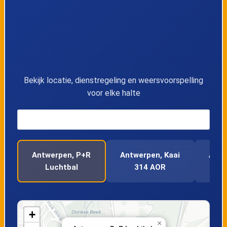
12
Antwerpen, Hamburgstraat
13
Antwerpen, P+R Luchtbal
14
Antwerpen, Kaai 314 AOR
Bekijk locatie, dienstregeling en weersvoorspelling
voor elke halte
Antwerpen, P+R
Antwerpen, Kaai
Antw
Luchtbal
314 AOR
+
×