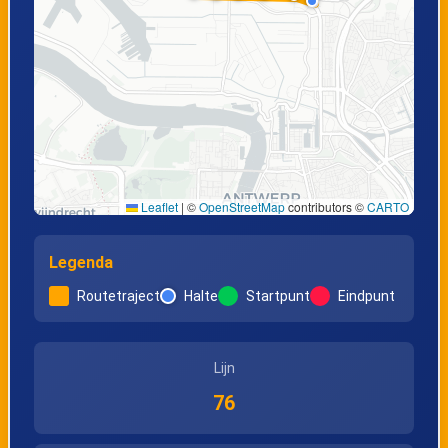
Leaflet
|
©
OpenStreetMap
contributors ©
CARTO
Legenda
Routetraject
Halte
Startpunt
Eindpunt
Lijn
76