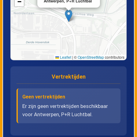
−
Antwerpen, P+R Luchtbal
Leaflet
|
©
OpenStreetMap
contributors
Vertrektijden
Geen vertrektijden
Er zijn geen vertrektijden beschikbaar
voor Antwerpen, P+R Luchtbal.