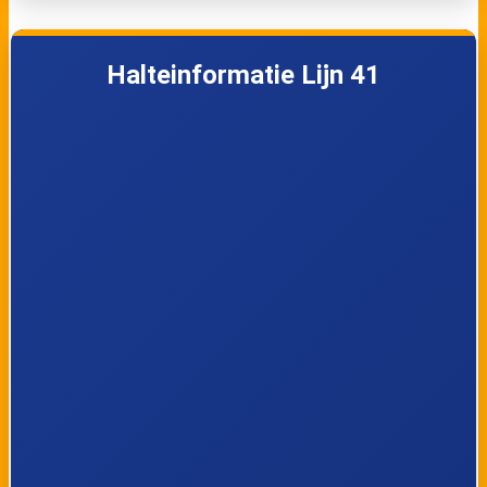
5
Kristus-Koning, Keizer Karel
Halteinformatie Lijn 41
6
Kristus-Koning, Scheepsdalebrug
7
Sint-Pieters, Scheepsdale
8
Sint-Pieters, Tempelhof
9
Sint-Pieters, Kerk
10
Sint-Pieters, Blauwe Poort
11
Sint-Pieters, Blauwe Toren Kolvestraat
12
Sint-Pieters, Blauwe Toren B-Park