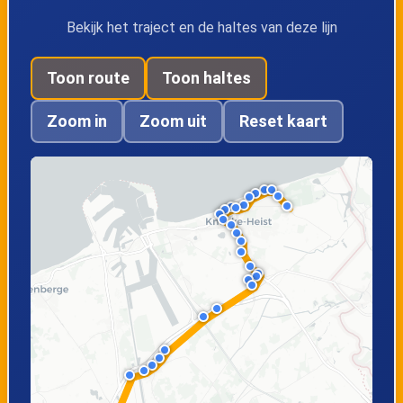
Westkapelle, Dorp
Westkapelle,
Bekijk het traject en de haltes van deze lijn
Sacramentstraat
Toon route
Toon haltes
Westkapelle, P+R
Knokke, AZ Zeno
Zoom in
Zoom uit
Reset kaart
Evenementensite
Westkapelle,
Knokke,
Isabellavaart
Veldovenpad
Knokke, Station
Knokke,
perron B2
Scharpoord
Knokke, Meerlaan
Knokke, Casino