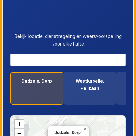
13
Sint-Pieters, Pathoekeweg
14
Dudzele, Noordsterstraat
Bekijk locatie, dienstregeling en weersvoorspelling
voor elke halte
15
Dudzele, Dorp
16
Dudzele, Vaneweg
Dudzele, Dorp
Westkapelle,
D
17
Dudzele, Kasteelstraat
Pelikaan
Kas
18
Ramskapelle, Vaartdijk
19
Westkapelle, Pelikaan
+
×
−
Dudzele, Dorp