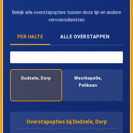
43
Brugge, Beenhouwersstraat
Bekijk alle overstapopties tussen deze lijn en andere
44
Kristus-Koning, Keizer Karel
vervoersdiensten
45
Kristus-Koning, Scheepsdalebrug
PER HALTE
ALLE OVERSTAPPEN
46
Sint-Pieters, Scheepsdale
47
Sint-Pieters, Tempelhof
Dudzele, Dorp
Westkapelle,
D
Pelikaan
Kas
48
Sint-Pieters, Kerk
49
Sint-Pieters, Blauwe Poort
50
Sint-Pieters, Blauwe Toren Kolvestraat
Overstapopties bij Dudzele, Dorp