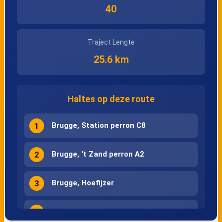
Oosthoekplein
Rustoordstraat
40
Traject Lengte
25.6 km
Haltes op deze route
1
Brugge, Station perron C8
2
Brugge, 't Zand perron A2
3
Brugge, Hoefijzer
4
Brugge, Beenhouwersstraat