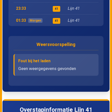
28
Knokke, Scharpoord
Lijn 41
23:33
41
Lijn 41
01:33
Morgen
29
Knokke, Meerlaan
41
30
Knokke, Casino
Weersvoorspelling
31
Knokke, Meerminlaan
Fout bij het laden
32
Knokke, Lippenslaan
Geen weergegevens gevonden
33
Knokke, Elizabetlaan
34
Knokke, Albertplein
35
Knokke, Sparrendreef
Overstapinformatie Lijn 41