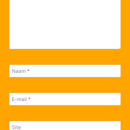
59
Westkapelle, Herenweg
60
Westkapelle, Dorp
61
Westkapelle, Sacramentstraat
62
Westkapelle, P+R Evenementensite
Naam
*
63
Knokke, AZ Zeno
64
Westkapelle, Isabellavaart
E-mail
*
65
Knokke, Veldovenpad
Site
66
Knokke, Station perron B2