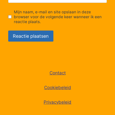
Mijn naam, e-mail en site opslaan in deze
67
Knokke, Scharpoord
browser voor de volgende keer wanneer ik een
reactie plaats.
68
Knokke, Meerlaan
69
Knokke, Casino
70
Knokke, Meerminlaan
71
Knokke, Lippenslaan
Contact
72
Knokke, Elizabetlaan
Cookiebeleid
73
Knokke, Albertplein
Privacybeleid