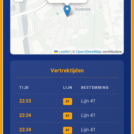
20
Westkapelle, Herenweg
21
Westkapelle, Dorp
22
Westkapelle, Sacramentstraat
Leaflet
|
©
OpenStreetMap
contributors
23
Westkapelle, P+R Evenementensite
Vertrektijden
24
Knokke, AZ Zeno
TIJD
LIJN
BESTEMMING
25
Westkapelle, Isabellavaart
Lijn 41
22:33
41
26
Knokke, Veldovenpad
Lijn 41
22:34
41
27
Knokke, Station perron B2
Lijn 41
22:34
41