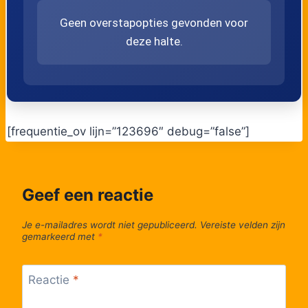
51
Sint-Pieters, Blauwe Toren B-Park
Geen overstapopties gevonden voor
deze halte.
52
Sint-Pieters, Pathoekeweg
53
Dudzele, Noordsterstraat
[frequentie_ov lijn=”123696″ debug=”false”]
54
Dudzele, Dorp
55
Dudzele, Vaneweg
Geef een reactie
56
Dudzele, Kasteelstraat
Je e-mailadres wordt niet gepubliceerd.
Vereiste velden zijn
gemarkeerd met
*
57
Ramskapelle, Vaartdijk
Reactie
*
58
Westkapelle, Pelikaan