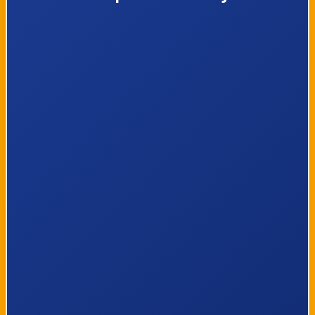
36
Knokke, Fabiolalaan
37
Knokke, Lekkerbek
38
Knokke, Bronlaan
39
Knokke, Oosthoekplein
40
Brugge, Station perron C8
41
Brugge, 't Zand perron A2
42
Brugge, Hoefijzer