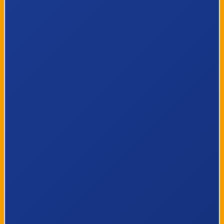
Kolvestraat
Park
Sint-Pieters,
Dudzele,
Pathoekeweg
Noordsterstraat
Dudzele, Dorp
Dudzele, Vaneweg
Dudzele,
Ramskapelle,
Kasteelstraat
Vaartdijk
Westkapelle,
Westkapelle,
Pelikaan
Herenweg