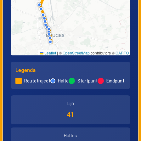
Knokke,
Knokke,
Meerminlaan
Lippenslaan
Knokke,
Knokke, Albertplein
Leaflet
|
©
OpenStreetMap
contributors ©
CARTO
Elizabetlaan
Legenda
Knokke,
Knokke,
Routetraject
Halte
Startpunt
Eindpunt
Sparrendreef
Fabiolalaan
Lijn
Knokke, Lekkerbek
Knokke, Bronlaan
41
Knokke,
Westkapelle,
Haltes