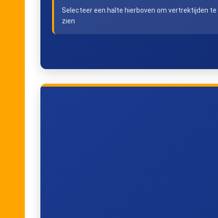
Selecteer een halte hierboven om vertrektijden te
Zedelgem, De Braambeier
zien
Zedelgem, Zuidwege
Veldegem, Kerk
Vel
Torhout, Maria Assumpta
Torhout, Brildam
To