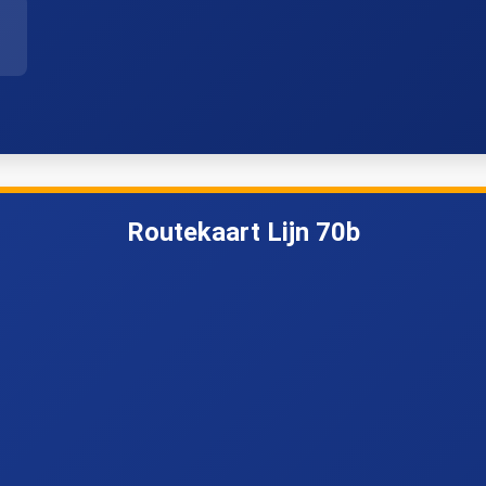
Zedelgem, Dorp
Zedelgem, Groene Meers
Zedelgem, De Leeuw
Veldegem, Lepe
degem, Steenovenstraat
Veldegem, Marmiete
Routekaart Lijn 70b
Torhout, Keibergstraat
Torhout, Rubens
rhout, Station perron 3