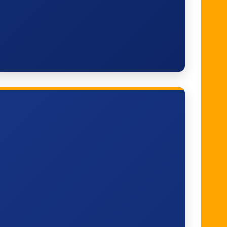
en
Zedelgem, Groenestraat
Veldegem, Krombeek
Torhout, Rozeveldstraat
Torhout, Hugo Verriestlaan