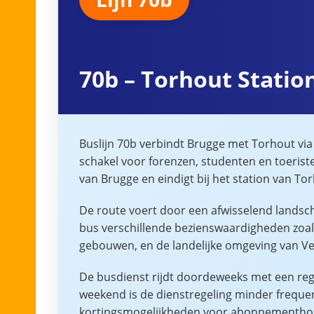
70b – Torhout Statio
Buslijn 70b verbindt Brugge met Torhout via
schakel voor forenzen, studenten en toerist
van Brugge en eindigt bij het station van T
De route voert door een afwisselend landsc
bus verschillende bezienswaardigheden zoals
gebouwen, en de landelijke omgeving van V
De busdienst rijdt doordeweeks met een rege
weekend is de dienstregeling minder frequen
kortingsmogelijkheden voor abonnementho