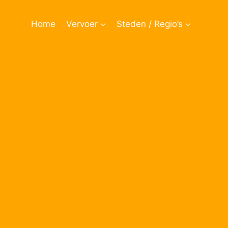
Doorgaan
naar
Home
Vervoer
Steden / Regio’s
inhoud