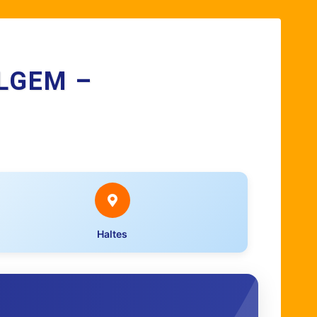
LGEM –
Haltes