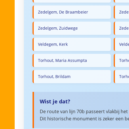
Zedelgem, De Braambeier
Zede
Zedelgem, Zuidwege
Zede
Veldegem, Kerk
Veld
Torhout, Maria Assumpta
Torh
Torhout, Brildam
Torho
Wist je dat?
De route van lijn 70b passeert vlakbij h
Dit historische monument is zeker een b