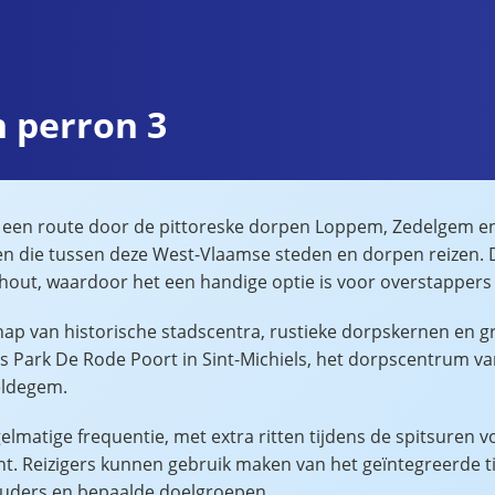
n perron 3
 een route door de pittoreske dorpen Loppem, Zedelgem en 
en die tussen deze West-Vlaamse steden en dorpen reizen. D
orhout, waardoor het een handige optie is voor overstappers
hap van historische stadscentra, rustieke dorpskernen en
 Park De Rode Poort in Sint-Michiels, het dorpscentrum va
eldegem.
lmatige frequentie, met extra ritten tijdens de spitsuren v
t. Reizigers kunnen gebruik maken van het geïntegreerde t
uders en bepaalde doelgroepen.