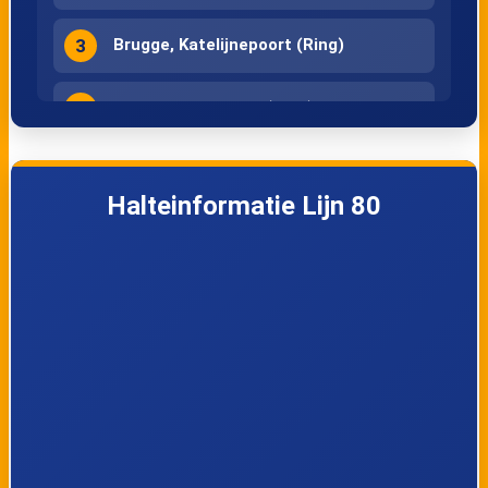
3
Brugge, Katelijnepoort (Ring)
4
Brugge, Gentpoort (Ring)
5
Sint-Kruis, Brugse Metten
Halteinformatie Lijn 80
6
Sint-Kruis, Kerk
7
Sint-Kruis, Brieversweg
8
Sint-Kruis, Doornhut
9
Sint-Kruis, Bachten Beukenbos
10
Sint-Kruis, Foerierstraat