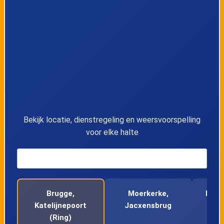
11
Sint-Kruis, Pijpeweg
12
Vivenkapelle, Vierscharestraat
13
Vivenkapelle, Vivenmolenstraat
14
Vivenkapelle, Dorp
Bekijk locatie, dienstregeling en weersvoorspelling
voor elke halte
15
Moerkerke, Beukenhoeve
16
Moerkerke, Wonderjaar
Brugge,
Moerkerke,
Moer
17
Moerkerke, Duinenbeek
Katelijnepoort
Jacxensbrug
(Ring)