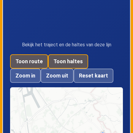
Moerkerke, De
Moerkerke,
Dreve
Nieuwdorpstraat
Bekijk het traject en de haltes van deze lijn
Moerkerke,
Moerkerke,
Jacxensbrug
Schoeperstraat
Toon route
Toon haltes
Zoom in
Zoom uit
Reset kaart
Moerkerke,
Moerkerke, Sint-
Groenestraat
Ritakerk
Moerkerke, De
Stropijp (ventweg)