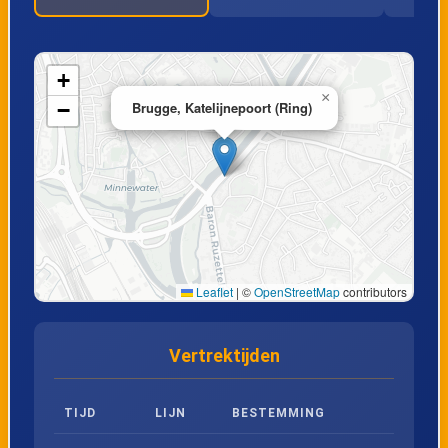
18
Moerkerke, Vissersstraat
19
Moerkerke, De Dreve
+
×
−
Brugge, Katelijnepoort (Ring)
20
Moerkerke, Nieuwdorpstraat
21
Moerkerke, Jacxensbrug
22
Moerkerke, Schoeperstraat
Leaflet
|
©
OpenStreetMap
contributors
23
Moerkerke, Groenestraat
Vertrektijden
24
Moerkerke, Sint-Ritakerk
TIJD
LIJN
BESTEMMING
25
Moerkerke, De Stropijp (ventweg)