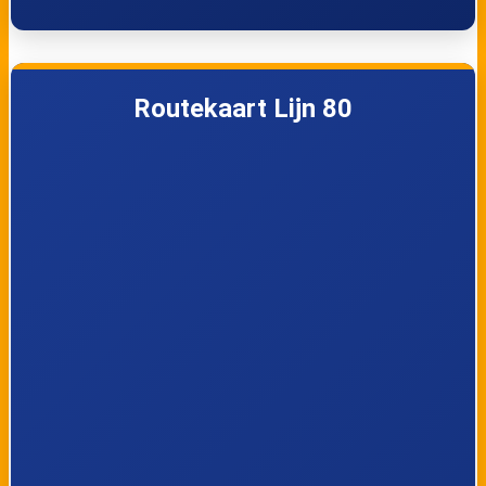
Bachten
Foerierstraat
Beukenbos
Routekaart Lijn 80
Sint-Kruis,
Vivenkapelle,
Pijpeweg
Vierscharestraat
Vivenkapelle,
Vivenkapelle, Dorp
Vivenmolenstraat
Moerkerke,
Moerkerke,
Beukenhoeve
Wonderjaar
Moerkerke,
Moerkerke,
Duinenbeek
Vissersstraat