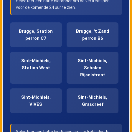
Selecteer een halte hieronder om de vertrektijden
voor de komende 24 uur te zien.
Brugge, Station
Brugge, 't Zand
perron C7
perron B6
Sint-Michiels,
Sint-Michiels,
Station West
Scholen
Rijselstraat
Sint-Michiels,
Sint-Michiels,
VIVES
Grasdreef
Sint-Michiels,
Sint-Andries,
Selecteer een halte hierboven om vertrektijden te