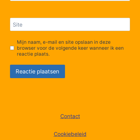
63
Roksem, Dorp
Site
64
Westkerke, Kerk
Mijn naam, e-mail en site opslaan in deze
65
Westkerke, Marktplein
browser voor de volgende keer wanneer ik een
reactie plaats.
66
Westkerke, Waerebrug
67
Gistel, Dageraad
68
Gistel, Oostmolen
Contact
69
Gistel, Markt
Cookiebeleid
70
Gistel, Stadhuis