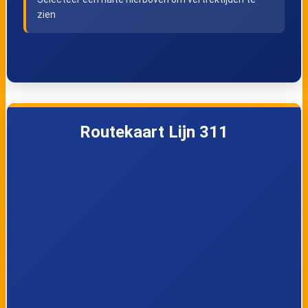
Vogelzang
Boomhut
zien
Sint-Andries, Jan
Sint-Andries, Kerk
Breydelstadion
Oost
Routekaart Lijn 311
Sint-Andries,
Sint-Andries,
Lange Molenstraat
Grote Moerstraat
Varsenare, De
Varsenare, Zeeweg
Manlaan
Varsenare, Dorp
Varsenare,
Marienhovedreef