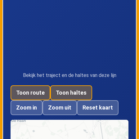
Varsenare,
Snellegem,
Lijsterdreef
Halfweghuis
Snellegem, Dorp
Snellegem,
Eernegemweg
Bekijk het traject en de haltes van deze lijn
Zerkegem,
Zerkegem, Dorp
Snellegemstraat
Toon route
Toon haltes
Zoom in
Zoom uit
Reset kaart
Zerkegem, Kapel
Bekegem,
Doornhoekstraat