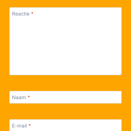
55
Snellegem, Eernegemweg
Reactie
*
56
Zerkegem, Snellegemstraat
57
Zerkegem, Dorp
58
Zerkegem, Kapel
59
Bekegem, Doornhoekstraat
60
Bekegem, Dorp
Naam
*
61
Bekegem, Zilverstraat
62
Bekegem, Molen
E-mail
*