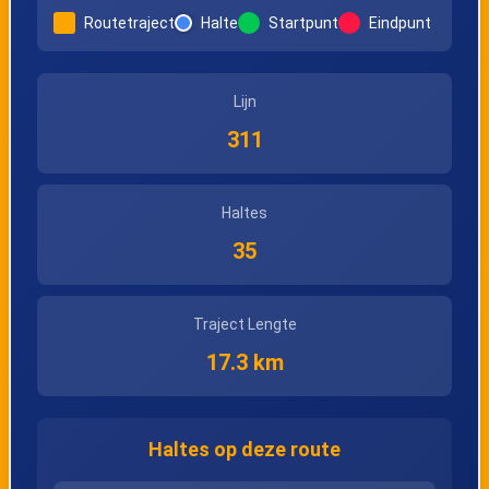
Gistel, Stadhuis
Routetraject
Halte
Startpunt
Eindpunt
Lijn
311
Haltes
35
Traject Lengte
17.3 km
Haltes op deze route