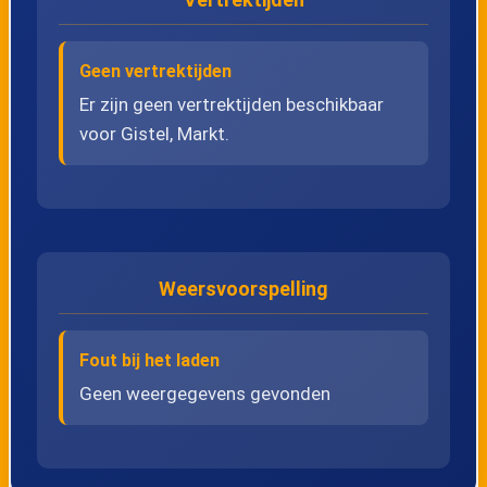
24
Bekegem, Doornhoekstraat
25
Bekegem, Dorp
Geen vertrektijden
Er zijn geen vertrektijden beschikbaar
voor Gistel, Markt.
26
Bekegem, Zilverstraat
27
Bekegem, Molen
28
Roksem, Dorp
Weersvoorspelling
29
Westkerke, Kerk
Fout bij het laden
30
Westkerke, Marktplein
Geen weergegevens gevonden
31
Westkerke, Waerebrug