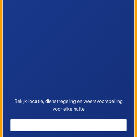
9
Sint-Andries, Jan Breydelstadion Oost
10
Sint-Andries, Kerk
11
Sint-Andries, Lange Molenstraat
12
Sint-Andries, Grote Moerstraat
13
Varsenare, De Manlaan
14
Varsenare, Zeeweg
Bekijk locatie, dienstregeling en weersvoorspelling
voor elke halte
15
Varsenare, Dorp
16
Varsenare, Marienhovedreef