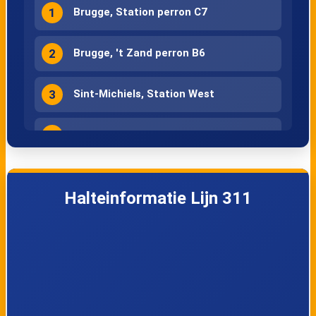
1
Brugge, Station perron C7
2
Brugge, 't Zand perron B6
3
Sint-Michiels, Station West
4
Sint-Michiels, Scholen Rijselstraat
5
Sint-Michiels, VIVES
Halteinformatie Lijn 311
6
Sint-Michiels, Grasdreef
7
Sint-Michiels, Vogelzang
8
Sint-Andries, Boomhut