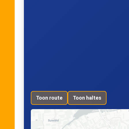
Toon route
Toon haltes