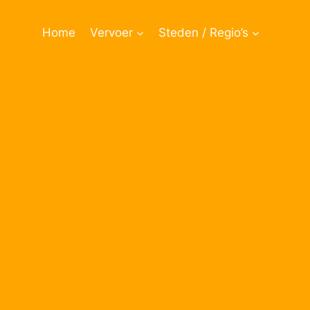
Doorgaan
naar
Home
Vervoer
Steden / Regio’s
inhoud