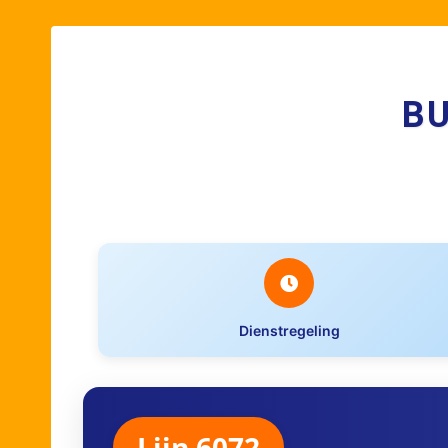
B
Dienstregeling
Lijn 6072