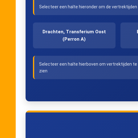
Selecteer een halte hieronder om de vertrektijden
Drachten, Transferium Oost
(Perron A)
Selecteer een halte hierboven om vertrektijden te
zien