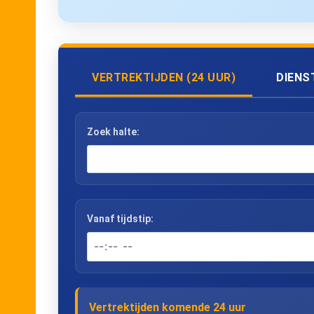
VERTREKTIJDEN (24 UUR)
DIENS
Zoek halte:
Vanaf tijdstip:
Vertrektijden komende 24 uur