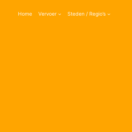
Doorgaan
naar
Home
Vervoer
Steden / Regio’s
inhoud