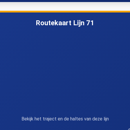
Zwolle, Blaloweg
Zwolle, Rieteweg
Routekaart Lijn 71
Zwolle, Station
Vollenhove, Zwembad
arknesse, Voorsterweg
Marknesse, Voorsterslui
genburg, Zwembad Voorst
Kraggenburg, Picknickpla
Marknesse,
Marknesse, Breestraat
eemringweg/Sloefweg
Bekijk het traject en de haltes van deze lijn