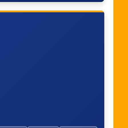
Zwolle, Katerdijk
Marknesse,
Vollenhoverweg/NOP
s
Kraggenburg, Paardenweg
ats
Kraggenburg, Netl
Marknesse, Busstation