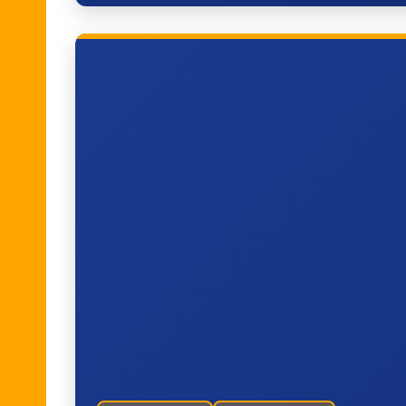
Zwolle, Hasselterweg
Zwolle,
Katwolderplein/Centrum
Marknesse, Repelweg
M
Kraggenburg, Kraggenburg
Krag
Kraggenburg, Mammouthweg
L