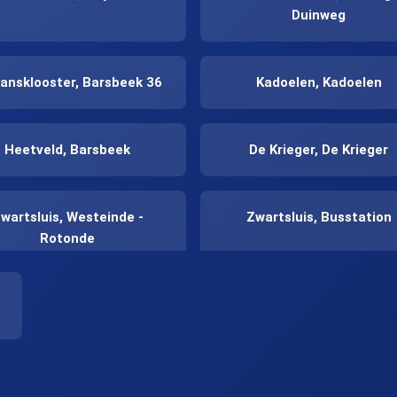
Duinweg
Jansklooster, Barsbeek 36
Kadoelen, Kadoelen
Heetveld, Barsbeek
De Krieger, De Krieger
wartsluis, Westeinde -
Zwartsluis, Busstation
Rotonde
De Velde, De Velde
De Velde, Kloosterziel
Hasselt, Industrieweg
Zwolle, Breecamp