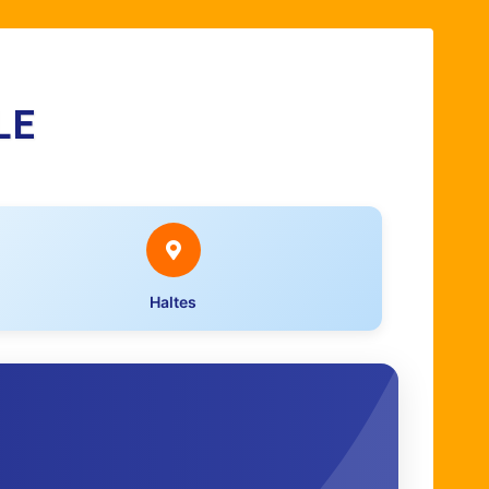
LE
Haltes