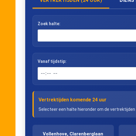
VERTREKTIJDEN (24 UUR)
DIENS
Zoek halte:
Vanaf tijdstip:
Vertrektijden komende 24 uur
Selecteer een halte hieronder om de vertrektijden
Vollenhove, Clarenberglaan