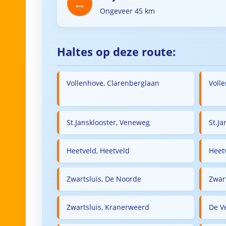
Ongeveer 45 km
Haltes op deze route:
Vollenhove, Clarenberglaan
Voll
St.Jansklooster, Veneweg
St.Ja
Heetveld, Heetveld
Heet
Zwartsluis, De Noorde
Zwar
Zwartsluis, Kranerweerd
De V