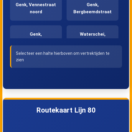
Genk, Vennestraat
Genk,
noord
Bergbeemdstraat
Genk,
Waterschei,
Heizeisstraat
Hoevenzavel
Selecteer een halte hierboven om vertrektijden te
zien
Zwartberg, Cité
Zwartberg,
Cockerillplaats
Zwartberg,
Opglabbeek,
Luikerwijk
Petuniastraat
Routekaart Lijn 80
Opglabbeek,
Opglabbeek,
Leeuwerikstraat
Industrieweg