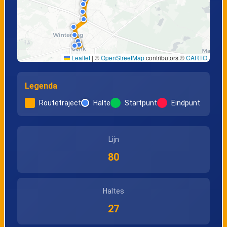
Leaflet
|
©
OpenStreetMap
contributors ©
CARTO
Legenda
Routetraject
Halte
Startpunt
Eindpunt
Lijn
80
Haltes
27