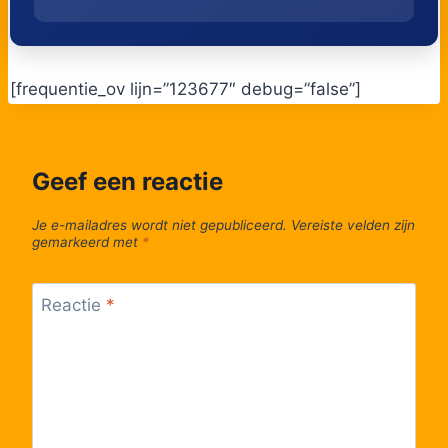
52
Bree, Eetseveldstraat
53
Bree, Verloren Koststraat
[frequentie_ov lijn=”123677″ debug=”false”]
54
Bree, Busstation perron 8
Geef een reactie
Je e-mailadres wordt niet gepubliceerd.
Vereiste velden zijn
gemarkeerd met
*
Reactie
*