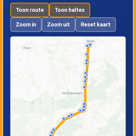
Gruitrode,
Bree, Muizendijk
Toon route
Toon haltes
Boshoven
71
Zoom in
Zoom uit
Reset kaart
Bree,
Bree, Verloren
Eetseveldstraat
Koststraat
Bree, Busstation
perron 8