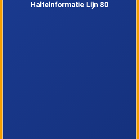
Halteinformatie Lijn 80
6
Genk, Bergbeemdstraat
7
Genk, Heizeisstraat
8
Waterschei, Hoevenzavel
9
Zwartberg, Cité
10
Zwartberg, Cockerillplaats
11
Zwartberg, Luikerwijk
12
Opglabbeek, Petuniastraat
13
Opglabbeek, Leeuwerikstraat