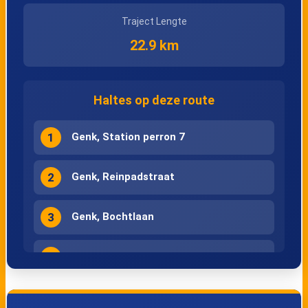
Traject Lengte
22.9 km
Haltes op deze route
1
Genk, Station perron 7
2
Genk, Reinpadstraat
3
Genk, Bochtlaan
4
Genk, Erfstraat
5
Genk, Vennestraat noord