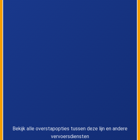
37
Zwartberg, Cockerillplaats
38
Zwartberg, Luikerwijk
39
Opglabbeek, Petuniastraat
40
Opglabbeek, Leeuwerikstraat
41
Opglabbeek, Industrieweg
42
Opglabbeek, Ophovenbosstraat
43
Opglabbeek, Dorpsplein
Bekijk alle overstapopties tussen deze lijn en andere
vervoersdiensten