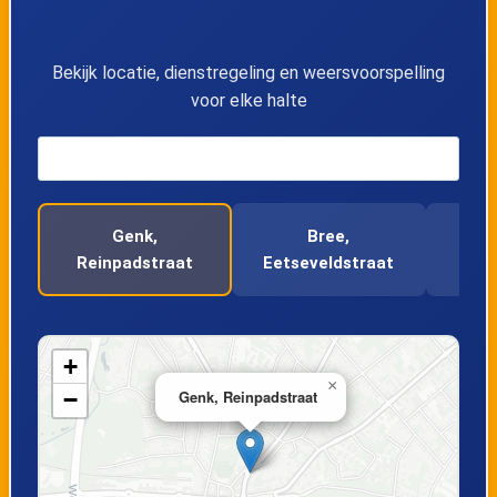
14
Opglabbeek, Industrieweg
Bekijk locatie, dienstregeling en weersvoorspelling
voor elke halte
15
Opglabbeek, Ophovenbosstraat
16
Opglabbeek, Dorpsplein
Genk,
Bree,
Bre
17
Opglabbeek, Kruisstraat
Reinpadstraat
Eetseveldstraat
Ko
18
Opglabbeek, Fabrieksstraat
+
19
Gruitrode, Venhovenstraat
×
−
Genk, Reinpadstraat
20
Gruitrode, Harmonieweg