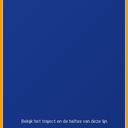
Opglabbeek,
Opglabbeek,
Ophovenbosstraat
Dorpsplein
Opglabbeek,
Opglabbeek,
Kruisstraat
Fabrieksstraat
Gruitrode,
Gruitrode,
Venhovenstraat
Harmonieweg
Gruitrode,
Gruitrode,
Centrum
Neerhovenstraat
Bekijk het traject en de haltes van deze lijn