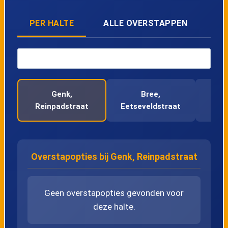
44
Opglabbeek, Kruisstraat
PER HALTE
ALLE OVERSTAPPEN
45
Opglabbeek, Fabrieksstraat
46
Gruitrode, Venhovenstraat
47
Gruitrode, Harmonieweg
Genk,
Bree,
Bre
Reinpadstraat
Eetseveldstraat
Ko
48
Gruitrode, Centrum
49
Gruitrode, Neerhovenstraat
Overstapopties bij Genk, Reinpadstraat
50
Gruitrode, Boshoven
Geen overstapopties gevonden voor
deze halte.
51
Bree, Muizendijk 71