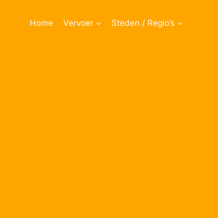
Doorgaan
naar
Home
Vervoer
Steden / Regio’s
inhoud