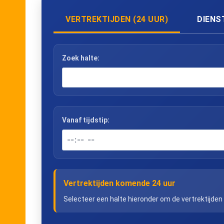
VERTREKTIJDEN (24 UUR)
DIENS
Zoek halte:
Vanaf tijdstip:
Vertrektijden komende 24 uur
Selecteer een halte hieronder om de vertrektijden