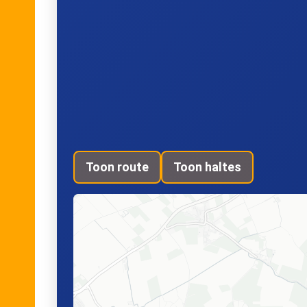
Toon route
Toon haltes