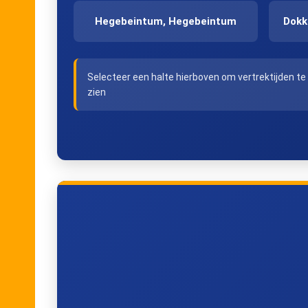
Hegebeintum, Hegebeintum
Dokk
Selecteer een halte hierboven om vertrektijden te
zien