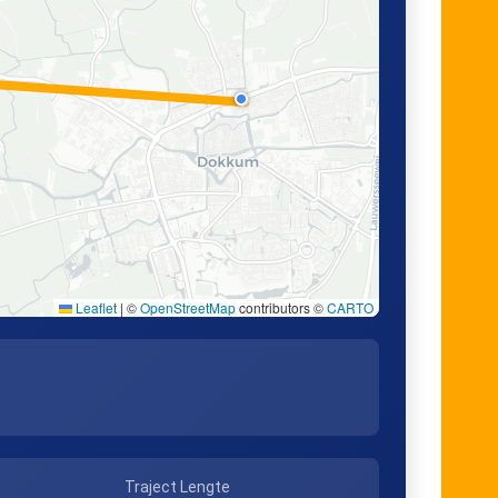
Leaflet
|
©
OpenStreetMap
contributors ©
CARTO
Traject Lengte