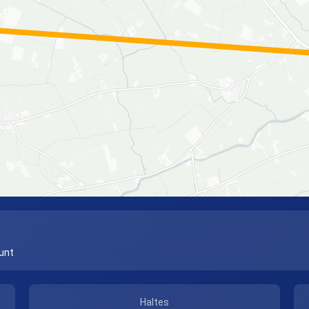
unt
Haltes