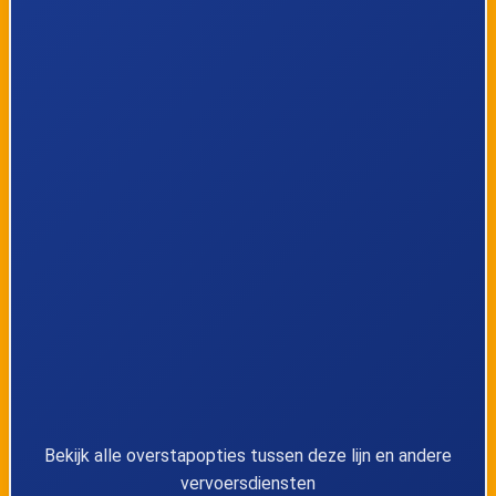
35
Kapellen, Kon. Astridlaan
36
Kapellen, Hoogboom Kazerne
37
Kapellen, Hoogboom Kerk
38
Brasschaat, Oud Eikelenberg
39
Brasschaat, Max Hermanlei
40
Brasschaat, Hoge Kaart
41
Brasschaat, Lage Kaart
Bekijk alle overstapopties tussen deze lijn en andere
42
Brasschaat, Klina
vervoersdiensten