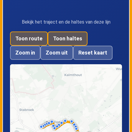
Brasschaat,
Brasschaat,
Bekijk het traject en de haltes van deze lijn
Elshoutbaan
Begraafplaats
Toon route
Toon haltes
Brasschaat, De Vis
Brasschaat,
Zoom in
Zoom uit
Reset kaart
Meeslaan
Brasschaat, De
Golf