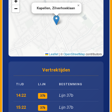
+
×
−
Kapellen, Zilverhoeklaan
20
Brasschaat, Kerk Miksebaan
21
Brasschaat, Elshoutbaan
22
Brasschaat, Begraafplaats
Leaflet
|
©
OpenStreetMap
contributors
23
Brasschaat, De Vis
Vertrektijden
24
Brasschaat, Meeslaan
TIJD
LIJN
BESTEMMING
25
Brasschaat, De Golf
Lijn 37b
14:22
37b
26
Hoevenen, Markt
Lijn 37b
15:22
37b