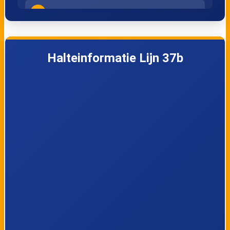
4
Kapellen, Albertdreef
5
Kapellen, Sevenhanslei
Halteinformatie Lijn 37b
6
Kapellen, Dorp
7
Kapellen, Spoortunnel
8
Kapellen, Zilverhoeklaan
9
Kapellen, Oude Bergsebaan
10
Kapellen, Kon. Astridlaan
11
Kapellen, Hoogboom Kazerne