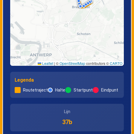
Leaflet
|
©
OpenStreetMap
contributors ©
CARTO
Legenda
Routetraject
Halte
Startpunt
Eindpunt
Lijn
37b