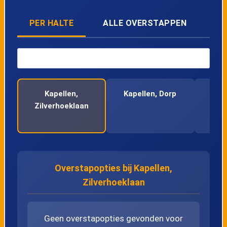
43
Brasschaat, Du Boislei
PER HALTE
ALLE OVERSTAPPEN
44
Brasschaat, Kerk Augustijnslei
45
Brasschaat, Kerk Miksebaan
Kapellen,
Kapellen, Dorp
K
Zilverhoeklaan
Sp
46
Brasschaat, Elshoutbaan
47
Brasschaat, Begraafplaats
Overstapopties bij Kapellen,
48
Brasschaat, De Vis
Zilverhoeklaan
49
Brasschaat, Meeslaan
Geen overstapopties gevonden voor