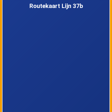
Hoogboom
Hoogboom Kerk
Routekaart Lijn 37b
Kazerne
Brasschaat, Oud
Brasschaat, Max
Eikelenberg
Hermanlei
Brasschaat, Hoge
Brasschaat, Lage
Kaart
Kaart
Brasschaat, Klina
Brasschaat, Du
Boislei
Brasschaat, Kerk
Brasschaat, Kerk
Augustijnslei
Miksebaan