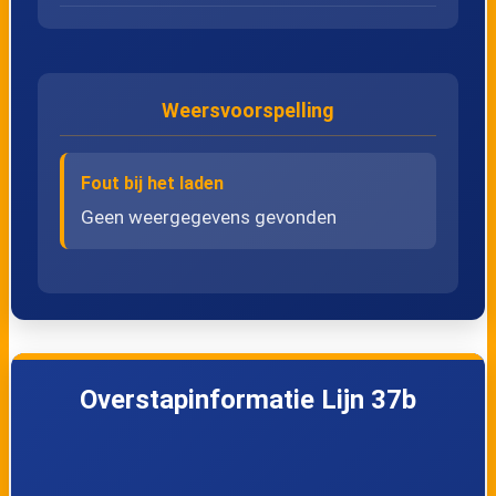
27
Hoevenen, Witvenpad
28
Hoevenen, Parijseweg
Weersvoorspelling
29
Kapellen, Albertdreef
Fout bij het laden
30
Kapellen, Sevenhanslei
Geen weergegevens gevonden
31
Kapellen, Dorp
32
Kapellen, Spoortunnel
Overstapinformatie Lijn 37b
33
Kapellen, Zilverhoeklaan
34
Kapellen, Oude Bergsebaan