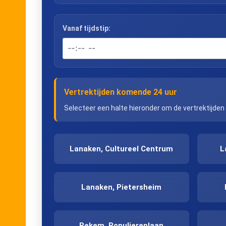
Vanaf tijdstip:
Vertrektijden komende 24 uur
Selecteer een halte hieronder om de vertrektijden
Lanaken, Cultureel Centrum
L
Lanaken, Pietersheim
Rekem, Populierenlaan