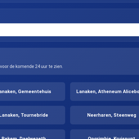
 voor de komende 24 uur te zien.
anaken, Gemeentehuis
Lanaken, Atheneum Aliceb
Lanaken, Tournebride
Neerharen, Steenweg
Rekem, Daelwezeth
Opgrimbie, Kruispunt