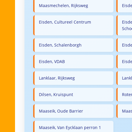
Maasmechelen, Rijksweg
Eisd
Eisden, Cultureel Centrum
Eisd
Scho
Eisden, Schalenborgh
Eisd
Eisden, VDAB
Eisde
Lanklaar, Rijksweg
Lankl
Dilsen, Kruispunt
Rote
Maaseik, Oude Barrier
Maase
Maaseik, Van Eycklaan perron 1