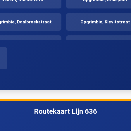
rimbie, Daalbroekstraat
Opgrimbie, Kievitstraat
aasmechelen, Endepoel
Maasmechelen, Centru
Eisden, Berensheuvel
Eisden, Bloemenlaan
en, Provinciale Technische
Eisden, Sparrenstraat
School
Routekaart Lijn 636
Eisden, Koninginnelaan
Eisden, Kersenlaan