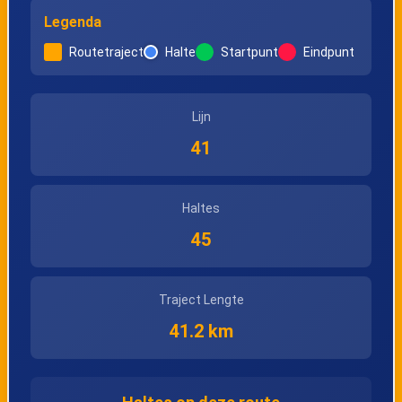
Legenda
Joure,
Joure, Prins
Routetraject
Halte
Startpunt
Eindpunt
Zuiderveldstraat
Bernhardlaan
Lijn
Joure, Scheen
Joure, Koningin
41
Wilhelminalaan
Haltes
Joure, Busstation
Heerenveen, Oost
45
(Perron A)
(A32)
Traject Lengte
Heerenveen,
Heerenveen,
41.2 km
Gemeentehuis
Busstation
(Uitstaphalte)