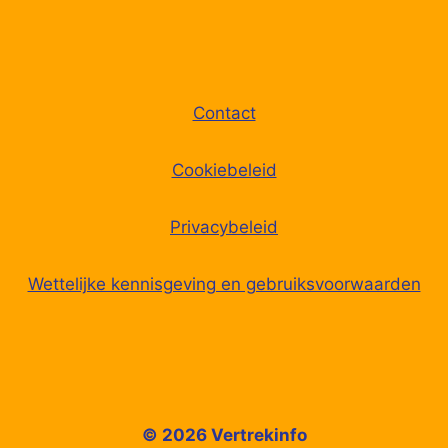
70
Sint Nicolaasga, Huisterheide
71
Sint Nicolaasga, Heidedijk
Contact
72
Scharsterbrug, Scharren
Cookiebeleid
73
Scharsterbrug, Schoolstraat
Privacybeleid
74
Scharsterbrug, Pompstraat
Wettelijke kennisgeving en gebruiksvoorwaarden
75
Scharsterbrug, Sintelweg
76
Scharsterbrug, Roazebosk
77
Joure, Zuiderveldstraat
© 2026 Vertrekinfo