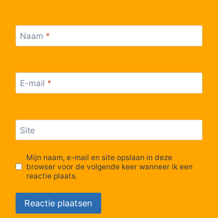
62
Tjerkgaast, Kleingaast
63
Tjerkgaast, Tjerkgaast
Naam
*
64
Spannenburg, Spannenburg (Perron A)
E-mail
*
65
Sint Nicolaasga, Noed
66
Sint Nicolaasga, Groenendal
Site
67
Sint Nicolaasga, Centrum
Mijn naam, e-mail en site opslaan in deze
browser voor de volgende keer wanneer ik een
68
Sint Nicolaasga, Wilhelminaoord
reactie plaats.
69
Sint Nicolaasga, De Rijlst