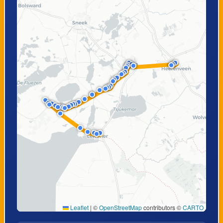
Centrum
Wilhelminaoord
Sint Nicolaasga,
Sint Nicolaasga,
De Rijlst
Huisterheide
Sint Nicolaasga,
Scharsterbrug,
Heidedijk
Scharren
Scharsterbrug,
Scharsterbrug,
Schoolstraat
Pompstraat
Scharsterbrug,
Scharsterbrug,
Leaflet
|
©
OpenStreetMap
contributors ©
CARTO
Sintelweg
Roazebosk