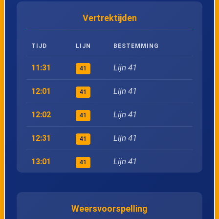
Vertrektijden
24
Sint Nicolaasga, Groenendal
TIJD
LIJN
BESTEMMING
25
Sint Nicolaasga, Centrum
Lijn 41
11:31
41
26
Sint Nicolaasga, Wilhelminaoord
Lijn 41
12:01
41
27
Sint Nicolaasga, De Rijlst
Lijn 41
12:02
41
28
Sint Nicolaasga, Huisterheide
Lijn 41
12:31
41
Lijn 41
13:01
29
Sint Nicolaasga, Heidedijk
41
Lijn 41
13:02
41
30
Scharsterbrug, Scharren
Weersvoorspelling
Lijn 41
13:31
41