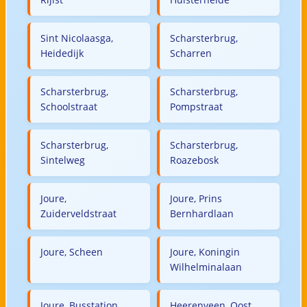
Sint Nicolaasga,
Scharsterbrug,
Heidedijk
Scharren
Scharsterbrug,
Scharsterbrug,
Schoolstraat
Pompstraat
Scharsterbrug,
Scharsterbrug,
Sintelweg
Roazebosk
Joure,
Joure, Prins
Zuiderveldstraat
Bernhardlaan
Joure, Scheen
Joure, Koningin
Wilhelminalaan
Joure, Busstation
Heerenveen, Oost