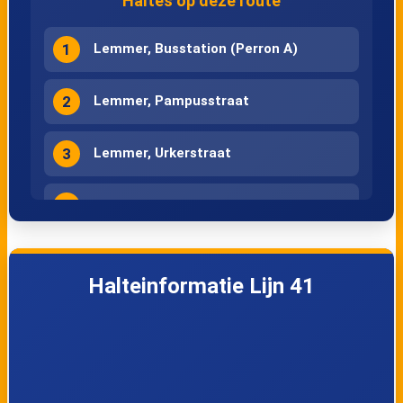
Haltes op deze route
Heerenveen,
Joure, Busstation
Busstation (Perron
(Perron E)
1
Lemmer, Busstation (Perron A)
D)
2
Lemmer, Pampusstraat
Spannenburg,
3
Lemmer, Urkerstraat
Spannenburg
(Perron C)
4
Lemmer, Ir. D.F. Woudagemaal
5
Lemmer, Lemsterhoek
Halteinformatie Lijn 41
6
Sondel, De Vinkebuorren
7
Harich, Harich Rotonde