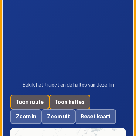
Sloten, Christelijke
Sloten, Sloten
Basisschool
Sloten,
Tjerkgaast,
Spanjaardsdijk
Kleingaast
Tjerkgaast,
Spannenburg,
Tjerkgaast
Spannenburg
(Perron A)
Bekijk het traject en de haltes van deze lijn
Toon route
Toon haltes
Sint Nicolaasga,
Sint Nicolaasga,
Noed
Groenendal
Zoom in
Zoom uit
Reset kaart
Sint Nicolaasga,
Sint Nicolaasga,