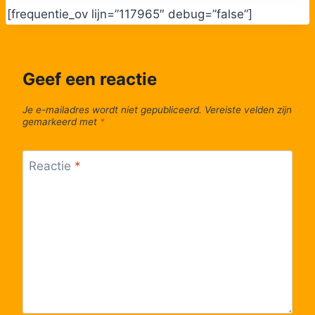
[frequentie_ov lijn=”117965″ debug=”false”]
55
Wijckel, Unrest
Geef een reactie
56
Wijckel, Du Toursstraat
Je e-mailadres wordt niet gepubliceerd.
Vereiste velden zijn
57
Wijckel, Hervormde Kerk
gemarkeerd met
*
58
Wijckel, Jeen Hornstraweg
Reactie
*
59
Sloten, Christelijke Basisschool
60
Sloten, Sloten
61
Sloten, Spanjaardsdijk