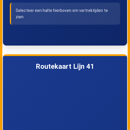
Harich, Harich
Balk, Van
Selecteer een halte hierboven om vertrektijden te
Rotonde
Swinderenstraat
zien
Balk, Talmahiem
Balk, Meineszleane
Wijckel, Meerzicht
Wijckel, Bargebek
Routekaart Lijn 41
Wijckel, Unrest
Wijckel, Du
Toursstraat
Wijckel, Hervormde
Wijckel, Jeen
Kerk
Hornstraweg