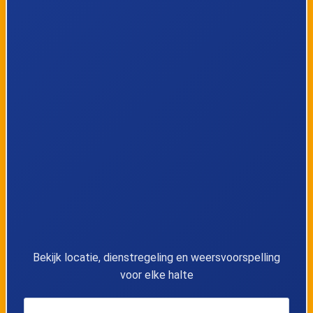
8
Balk, Van Swinderenstraat
9
Balk, Talmahiem
10
Balk, Meineszleane
11
Wijckel, Meerzicht
12
Wijckel, Bargebek
13
Wijckel, Unrest
14
Wijckel, Du Toursstraat
Bekijk locatie, dienstregeling en weersvoorspelling
voor elke halte
15
Wijckel, Hervormde Kerk