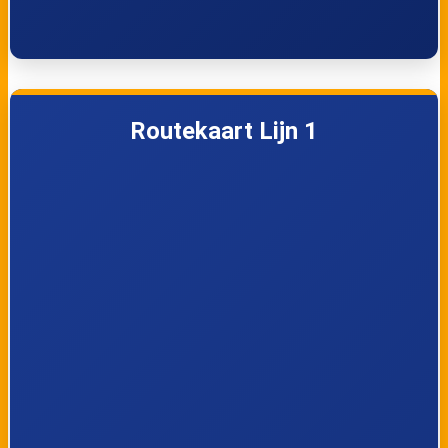
Deventer, Kleine
Deventer, De
Vos
Knoop
Deventer,
Deventer,
Routekaart Lijn 1
Snippeling
Amstellaan
Deventer,
Deventer, Saxion
Brandweerdam
Hogeschool
Deventer,
Deventer, Station
Schouwburg/Centr
um
Deventer,