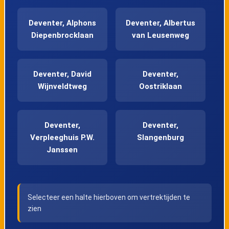
Deventer, Alphons
Deventer, Albertus
Diepenbrocklaan
van Leusenweg
Deventer, David
Deventer,
Wijnveldtweg
Oostriklaan
Deventer,
Deventer,
Verpleeghuis P.W.
Slangenburg
Janssen
Deventer,
Deventer,
Selecteer een halte hierboven om vertrektijden te
Toutenburg
Zwaluwenburg
zien