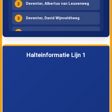
2
Deventer, Albertus van Leusenweg
3
Deventer, David Wijnveldtweg
4
Deventer, Oostriklaan
5
Deventer, Verpleeghuis P.W. Janssen
Halteinformatie Lijn 1
6
Deventer, Slangenburg
7
Deventer, Toutenburg
8
Deventer, Zwaluwenburg
9
Deventer, Kleine Vos