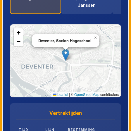
Janssen
18
Deventer, Albertus van Leusenweg
19
Deventer, David Wijnveldtweg
+
×
−
Deventer, Saxion Hogeschool
20
Deventer, Oostriklaan
21
Deventer, Verpleeghuis P.W. Janssen
22
Deventer, Slangenburg
Leaflet
|
©
OpenStreetMap
contributors
23
Deventer, Toutenburg
Vertrektijden
24
Deventer, Zwaluwenburg
TIJD
LIJN
BESTEMMING