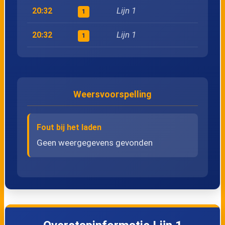
Lijn 1
20:32
1
26
Vlieland, Duinkersoord - Badweg
Lijn 1
20:32
1
27
Vlieland, Eureka
28
Vlieland, Dorp - Kerk
Weersvoorspelling
29
Vlieland, Vuurtoren
Fout bij het laden
30
Vlieland, Kampeerterrein Lange Paal
Geen weergegevens gevonden
31
Vlieland, Nieuwe Kooi
32
Vlieland, Posthuys