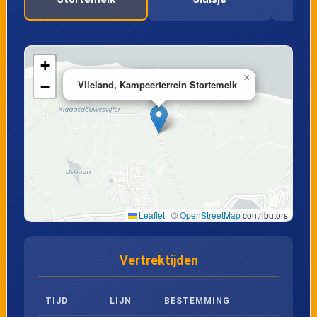
18
Vlieland, Kampeerterrein Stortemelk
19
Vlieland, Stortemelk - Het Sluisje
+
×
−
Vlieland, Kampeerterrein Stortemelk
20
Vlieland, Duinkersoord - Bosrand
21
Vlieland, Duinkersoord - Koekoek
22
Vlieland, Duinkersoord - Zilvermeeuw
Leaflet
|
©
OpenStreetMap
contributors
23
Vlieland, Duinkersoord - Toppunt
Vertrektijden
24
Vlieland, Ankerplaats
TIJD
LIJN
BESTEMMING
25
Vlieland, Strandhotel Seeduyn