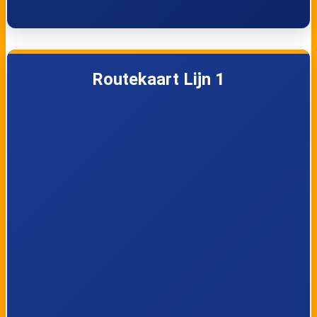
Vlieland,
Vlieland,
Strandhotel
Duinkersoord -
Routekaart Lijn 1
Seeduyn
Badweg
Vlieland, Eureka
Vlieland, Dorp -
Kerk
Vlieland, Vuurtoren
Vlieland,
Kampeerterrein
Lange Paal
Vlieland, Nieuwe
Vlieland, Posthuys
Kooi