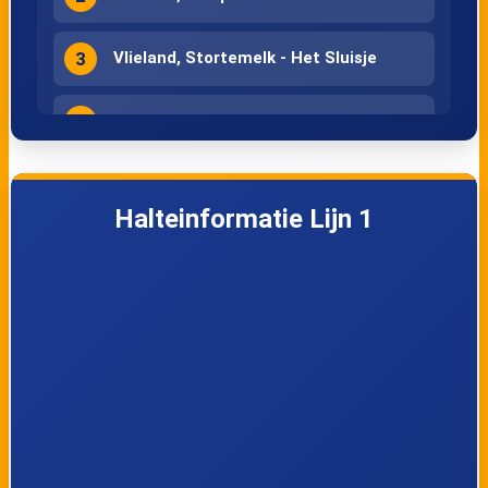
3
Vlieland, Stortemelk - Het Sluisje
4
Vlieland, Duinkersoord - Bosrand
5
Vlieland, Duinkersoord - Koekoek
Halteinformatie Lijn 1
6
Vlieland, Duinkersoord - Zilvermeeuw
7
Vlieland, Duinkersoord - Toppunt
8
Vlieland, Ankerplaats
9
Vlieland, Strandhotel Seeduyn