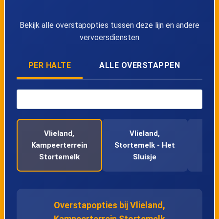
Bekijk alle overstapopties tussen deze lijn en andere
vervoersdiensten
PER HALTE
ALLE OVERSTAPPEN
Vlieland,
Vlieland,
V
Kampeerterrein
Stortemelk - Het
Dui
Stortemelk
Sluisje
Overstapopties bij Vlieland,
Kampeerterrein Stortemelk