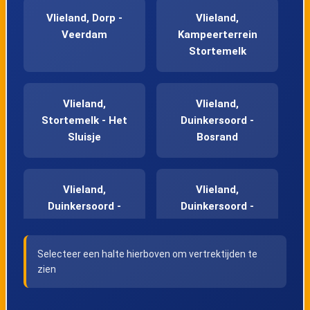
Vlieland, Dorp -
Vlieland,
Veerdam
Kampeerterrein
Stortemelk
Vlieland,
Vlieland,
Stortemelk - Het
Duinkersoord -
Sluisje
Bosrand
Vlieland,
Vlieland,
Duinkersoord -
Duinkersoord -
Koekoek
Zilvermeeuw
Selecteer een halte hierboven om vertrektijden te
zien
Vlieland,
Vlieland,
Duinkersoord -
Ankerplaats
Toppunt