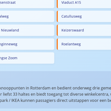
tsenstraat
Viaduct A15
alweg
Catullusweg
n Nieuwland
Keizerswaard
nginneweg
Roelantweg
ingse Zoom
OV-knooppunten in Rotterdam en bedient onderweg drie gem
ar liefst 33 haltes en biedt toegang tot diverse winkelcentr
npark / IKEA kunnen passagiers direct uitstappen voor een b