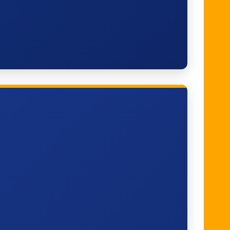
Station Lombardijen
Grote Hagen
HES
Keizerswaard/Gr.v.Zoelenlaan