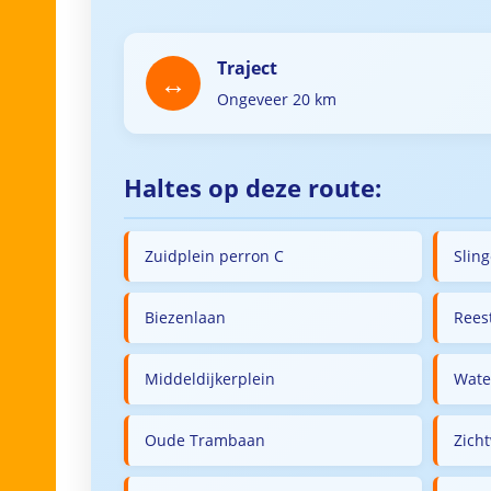
Traject
Ongeveer 20 km
Haltes op deze route:
Zuidplein perron C
Slin
Biezenlaan
Rees
Middeldijkerplein
Wate
Oude Trambaan
Zich