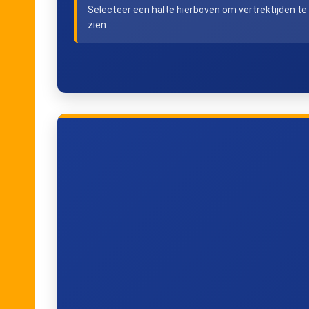
Selecteer een halte hierboven om vertrektijden te
zien
Maeterlinckweg
Kreekhuizenlaan
Prinsenplein
Kralingse Zoom
Zuidplein Hoog