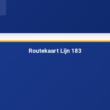
Pascalweg
Catullusweg
Klein Nieuwland
Keizerswaard
Routekaart Lijn 183
Koninginneweg
Roelantweg
IJsselmondseplein
Van Hoochstratenweg