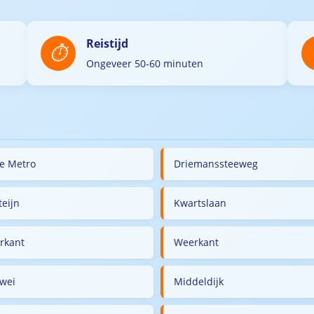
Reistijd
Ongeveer 50-60 minuten
ge Metro
Driemanssteeweg
teijn
Kwartslaan
rkant
Weerkant
twei
Middeldijk