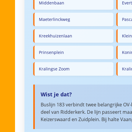
Middenbaan
Ever
Maeterlinckweg
Pasc
Kreekhuizenlaan
Klei
Prinsenplein
Koni
Kralingse Zoom
Kral
Wist je dat?
Buslijn 183 verbindt twee belangrijke 
deel van Ridderkerk. De lijn passeert ma
Keizerswaard en Zuidplein. Bij halte Vaa