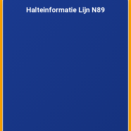
5
Amsterdam, Waterlooplein
Halteinformatie Lijn N89
6
Amsterdam, Kadijksplein
7
Amsterdam, Kattenburgerstraat
8
Amsterdam, Kattenburg
9
Amsterdam, Oostelijke Handelskade
10
Amsterdam, C. van Eesterenlaan
11
Amsterdam, Borneolaan
12
Amsterdam, Veelaan