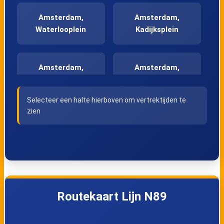
Amsterdam,
Amsterdam,
Waterlooplein
Kadijksplein
Amsterdam,
Amsterdam,
Kattenburgerstraa
Kattenburg
t
Selecteer een halte hierboven om vertrektijden te
zien
Amsterdam,
Amsterdam, C. van
Oostelijke
Eesterenlaan
Handelskade
Amsterdam,
Amsterdam,
Routekaart Lijn N89
Borneolaan
Veelaan