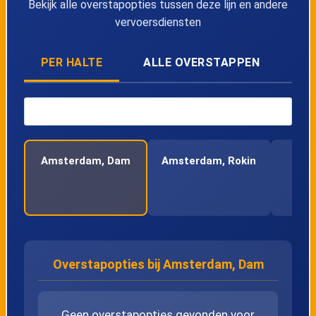
Bekijk alle overstapopties tussen deze lijn en andere
44
Amsterdam, Bob Haarmslaan
vervoersdiensten
45
Amsterdam, Steigereiland
PER HALTE
ALLE OVERSTAPPEN
46
Amsterdam, Daguerrestraat
47
Amsterdam, Diemerparklaan
Amsterdam, Dam
Amsterdam, Rokin
Am
Remb
48
Amsterdam, Lumierestraat
49
Amsterdam, Centrumeiland
50
Amsterdam, Buiteneilandlaan
Overstapopties bij Amsterdam, Dam
51
Amsterdam, P.Oosterhuisstraat
Geen overstapopties gevonden voor