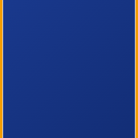
36
Amsterdam, Borneolaan
37
Amsterdam, Veelaan
38
Amsterdam, Zeeburgerdijk
39
Amsterdam, Javaplein
40
Amsterdam, Molukkenstraat
41
Amsterdam, Soembawastraat
42
Amsterdam, Insulindeweg
43
Amsterdam, Zuiderzeeweg