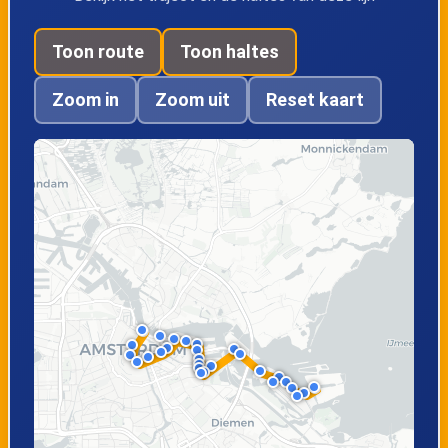
Daguerrestraat
Diemerparklaan
Toon route
Toon haltes
Amsterdam,
Amsterdam,
Zoom in
Zoom uit
Reset kaart
Lumierestraat
Centrumeiland
Amsterdam,
Amsterdam,
Buiteneilandlaan
P.Oosterhuisstraat
Amsterdam,
Amsterdam, Piet
Vennepluimstraat
Heinkade