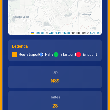
Leaflet
|
©
OpenStreetMap
contributors ©
CARTO
Legenda
Routetraject
Halte
Startpunt
Eindpunt
Lijn
N89
Haltes
28