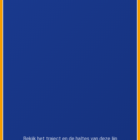
Amsterdam,
Amsterdam,
Zeeburgerdijk
Javaplein
Amsterdam,
Amsterdam,
Molukkenstraat
Soembawastraat
Amsterdam,
Amsterdam,
Insulindeweg
Zuiderzeeweg
Amsterdam, Bob
Amsterdam,
Haarmslaan
Steigereiland
Amsterdam,
Amsterdam,
Bekijk het traject en de haltes van deze lijn