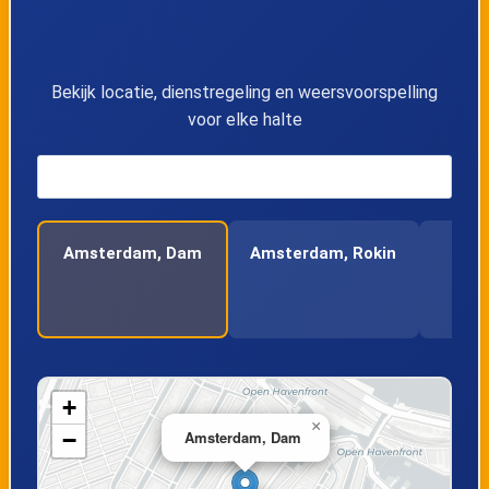
13
Amsterdam, Zeeburgerdijk
14
Amsterdam, Javaplein
Bekijk locatie, dienstregeling en weersvoorspelling
voor elke halte
15
Amsterdam, Molukkenstraat
16
Amsterdam, Soembawastraat
Amsterdam, Dam
Amsterdam, Rokin
Am
17
Amsterdam, Insulindeweg
Remb
18
Amsterdam, Zuiderzeeweg
19
Amsterdam, Bob Haarmslaan
+
×
−
Amsterdam, Dam
20
Amsterdam, Steigereiland