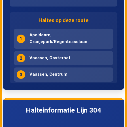
Zwolle, Oranje
Zwolle, Koningin
Haltes op deze route
Nassaulaan
Wilhelminastraat
Apeldoorn,
1
Oranjepark/Regentesselaan
2
Vaassen, Oosterhof
3
Vaassen, Centrum
4
Vaassen, Vaassen-Noord
5
Emst, Handelsebrug
Halteinformatie Lijn 304
6
Emst, Hezeplein