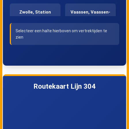
Zwolle, Station
Vaassen, Vaassen-
Zuid
Selecteer een halte hierboven om vertrektijden te
zien
Wenum, De Haere
Wenum,
Papegaaiweg
Wenum,
Apeldoorn, Van
Wieselseweg
Haeftenkazerne
Routekaart Lijn 304
Apeldoorn,
Apeldoorn, Bosweg
Gedenknaald
Apeldoorn, Grote
Apeldoorn,