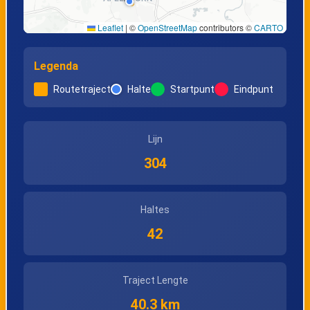
Molenkampweg
Leaflet
|
©
OpenStreetMap
contributors ©
CARTO
Legenda
Heerde,
Heerde,
Zwolseweg
Dreefseweg/Isala
Routetraject
Halte
Startpunt
Eindpunt
Wapenveld,
Wapenveld,
Lijn
Nachtegaalweg
Molenweg
304
Wapenveld,
Wapenveld, Ir R.R.
Haltes
Parkweg
v/d Zeelaan
42
Hattem,
Epe, Lohuizerweg
Traject Lengte
Pompstation
40.3 km