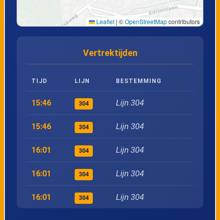
22
Wapenveld, Ir R.R. v/d Zeelaan
Leaflet
|
©
OpenStreetMap
contributors
23
Hattem, Pompstation
Vertrektijden
24
Hattem, Zuid
TIJD
LIJN
BESTEMMING
25
Hattem, Centrum
Lijn 304
15:46
304
26
Hattem, Noord
Lijn 304
15:46
304
Lijn 304
16:01
304
27
Hattem, IJsselbrug
Lijn 304
16:01
304
28
Zwolle, Het Engelse Werk
Lijn 304
16:01
304
29
Zwolle, Katwolderplein/Centrum