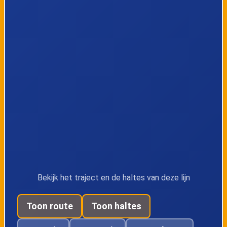
Kerk
Oranjepark/Kerklaa
n
Apeldoorn,
Apeldoorn, Station
Marktplein
Apeldoorn,
Vaassen,
Oranjepark/Regent
Oosterhof
esselaan
Vaassen, Centrum
Vaassen, Vaassen-
Bekijk het traject en de haltes van deze lijn
Noord
Toon route
Toon haltes
Emst,
Emst, Hezeplein