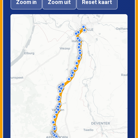
Zoom in
Zoom uit
Reset kaart
Handelsebrug
Emst, Oranjeweg
Epe, Klaarbeek
Epe, Sint Jorisweg
Epe, Diepenweg
Epe, Centrum
Epe, Politiebureau
Heerde,
Heerde, Eperweg
Transferium
Horsthoek
Heerde, Brinklaan
Heerde,