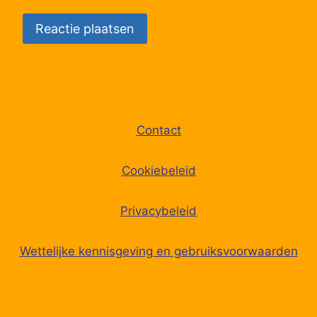
68
Wapenveld, Molenweg
69
Wapenveld, Parkweg
70
Wapenveld, Ir R.R. v/d Zeelaan
Contact
71
Hattem, Pompstation
Cookiebeleid
72
Epe, Lohuizerweg
Privacybeleid
Wettelijke kennisgeving en gebruiksvoorwaarden