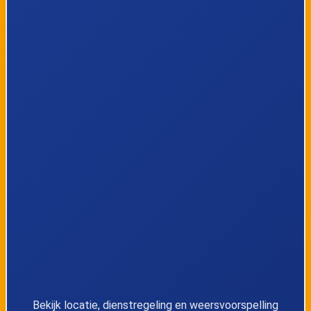
7
Emst, Oranjeweg
8
Epe, Klaarbeek
9
Epe, Sint Jorisweg
10
Epe, Diepenweg
11
Epe, Centrum
12
Epe, Politiebureau
13
Heerde, Transferium Horsthoek
Bekijk locatie, dienstregeling en weersvoorspelling