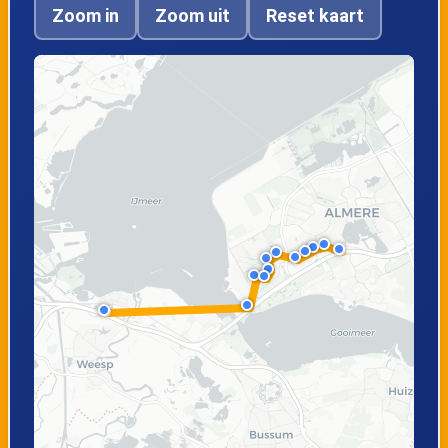
Zoom in
Zoom uit
Reset kaart
Almere Stad,
Muiden, Maxisweg
Hortus
Diemen,
Amsterdam,
Diemerknoop
Brinkstraat
Amsterdam,
Amsterdam, Hugo
Kruislaan
de Vrieslaan
Amsterdam,
Amsterdam,
Amstelstation
Middenweg