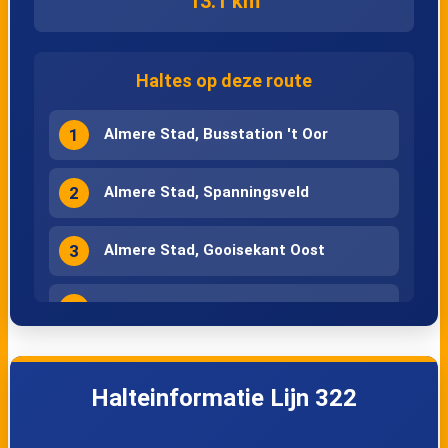
13.1 km
Haltes op deze route
1
Almere Stad, Busstation 't Oor
2
Almere Stad, Spanningsveld
3
Almere Stad, Gooisekant Oost
4
Almere Stad, Gooisekant Midden
5
Almere Stad, Gooisekant West
Halteinformatie Lijn 322
6
Almere Poort, Hogekant