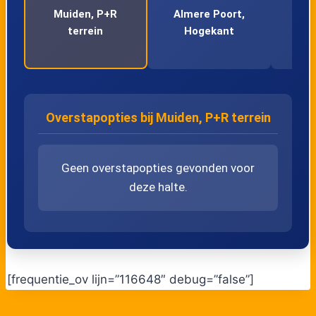
Muiden, P+R
Almere Poort,
Alm
terrein
Hogekant
Sta
Overstapopties bij Muiden, P+R terrein
Geen overstapopties gevonden voor
deze halte.
[frequentie_ov lijn=”116648″ debug=”false”]