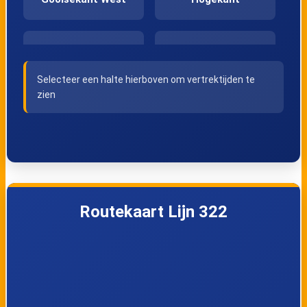
Almere Poort,
Almere Poort,
Middenkant
Europakwartier
Selecteer een halte hierboven om vertrektijden te
Oost
zien
Almere Poort,
Almere Poort,
Topsporthal
Station Poort
Almere Poort,
Muiden, P+R
Routekaart Lijn 322
Strand
terrein
Almere Stad,
Almere Stad,
Station Parkwijk
Verzetswijk