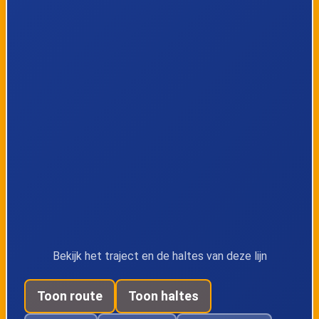
Almere Stad,
Almere Stad,
Tussen de
Tussen de
Vaarten-N.
Vaarten-Mi
Almere Stad,
Almere Stad,
Tussen de
Sallandsekant
Vaarten-Zd
Almere Stad,
Almere Stad, Walt
Danswijk
Disneyplantsoen
Bekijk het traject en de haltes van deze lijn
Almere Stad,
Almere Stad,
Toon route
Toon haltes
Veluwsekant
Kasteel