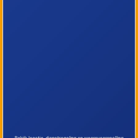
7
Almere Poort, Middenkant
8
Almere Poort, Europakwartier Oost
9
Almere Poort, Topsporthal
10
Almere Poort, Station Poort
11
Almere Poort, Strand
12
Muiden, P+R terrein
13
Almere Stad, Busstation 't Oor
14
Almere Stad, Spanningsveld