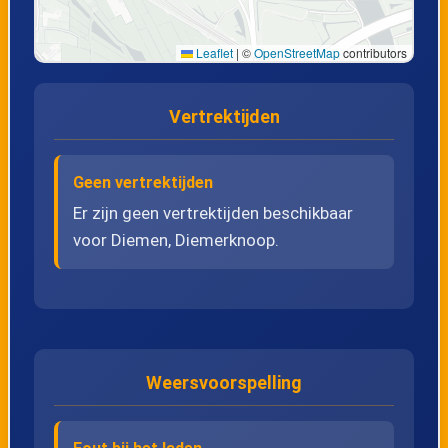
22
Almere Poort, Station Poort
Leaflet
|
©
OpenStreetMap
contributors
23
Almere Poort, Strand
Vertrektijden
24
Muiden, P+R terrein
Geen vertrektijden
Er zijn geen vertrektijden beschikbaar
voor Diemen, Diemerknoop.
Weersvoorspelling