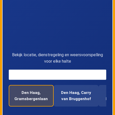
11
Den Haag, Parijsplein
12
Den Haag, Paul Steenbergenlaan
13
Den Hoorn, Woudselaan
14
Delft, Hoefslagendreef
Bekijk locatie, dienstregeling en weersvoorspelling
voor elke halte
15
Den Hoorn, Gasthuisland
16
Den Hoorn, Heernesse
Den Haag,
Den Haag, Carry
D
17
Den Hoorn, Harnaschdreef
Gramsbergenlaan
van Bruggenhof
Dale
18
Den Hoorn, Hooipolderweg