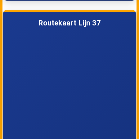
Den Haag,
Den Haag, Paul
Parijsplein
Steenbergenlaan
Routekaart Lijn 37
Den Hoorn,
Delft,
Woudselaan
Hoefslagendreef
Den Hoorn,
Den Hoorn,
Gasthuisland
Heernesse
Den Hoorn,
Den Hoorn,
Harnaschdreef
Hooipolderweg
Den Hoorn,
Delft, Reinier de