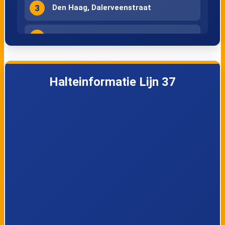
3
Den Haag, Dalerveenstraat
4
Den Haag, Melis Stokelaan
5
Den Haag, Paterswoldestraat
Halteinformatie Lijn 37
6
Den Haag, Carry van Bruggenhof
7
Den Haag, Noordweg
8
Den Haag, Hoge Veld
9
Den Haag, Oosteinde
10
Den Haag, Lage Veld