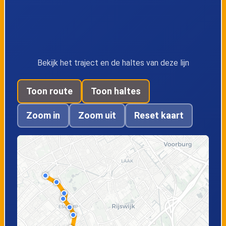
Schoolstraat
Graaf Gasthuis
Delft,
Delft,
Componistenpad
Krakeelpolderweg
Bekijk het traject en de haltes van deze lijn
Toon route
Toon haltes
Delft, Station Delft
Zoom in
Zoom uit
Reset kaart