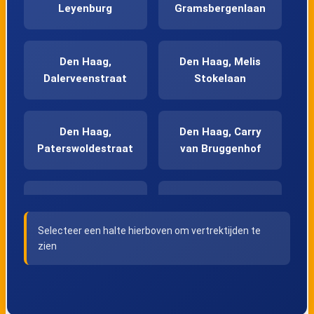
Leyenburg
Gramsbergenlaan
Den Haag,
Den Haag, Melis
Dalerveenstraat
Stokelaan
Den Haag,
Den Haag, Carry
Paterswoldestraat
van Bruggenhof
Den Haag,
Den Haag, Hoge
Noordweg
Veld
Selecteer een halte hierboven om vertrektijden te
zien
Den Haag,
Den Haag, Lage
Oosteinde
Veld