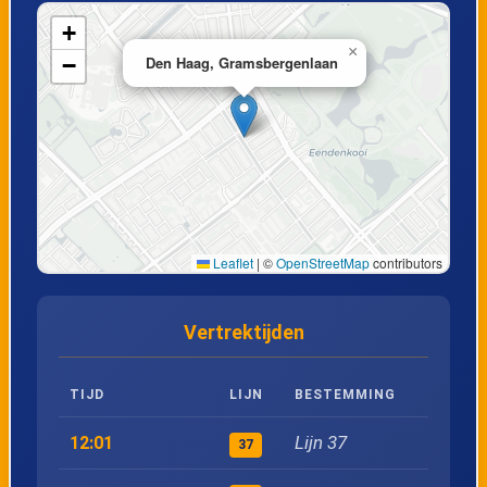
+
19
Den Hoorn, Schoolstraat
×
−
Den Haag, Gramsbergenlaan
20
Delft, Reinier de Graaf Gasthuis
21
Delft, Componistenpad
22
Delft, Krakeelpolderweg
Leaflet
|
©
OpenStreetMap
contributors
23
Delft, Station Delft
Vertrektijden
24
Den Haag, Leyenburg
TIJD
LIJN
BESTEMMING
25
Den Haag, Gramsbergenlaan
Lijn 37
12:01
37