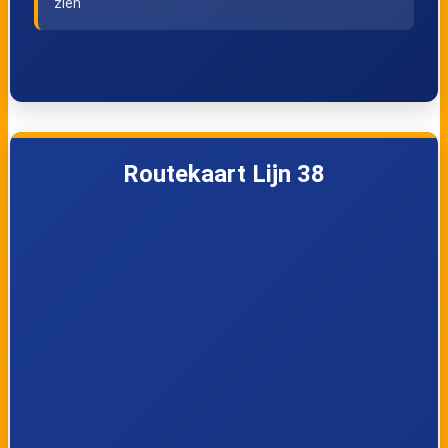
zien
Meineszplein
Henegouwerplein
Rotterdam
Centraal perron DD
Routekaart Lijn 38
Rotterdam
Spoorsingel
Centraal perron FF
Eudokiaplein
Noordsingel
Noorderbrug
Zaagmolenbrug
Crooswijksestraat
Nieuwe