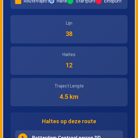
Routetraject
Halte
Startpunt
Eindpunt
Lijn
38
Haltes
12
Traject Lengte
4.5 km
Haltes op deze route
1
Rotterdam Centraal perron DD