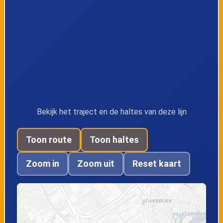
Crooswijkseweg
Paradijsplein
Kerkhoflaan Buffer
Crooswijksebocht
Weena
Bekijk het traject en de haltes van deze lijn
Pompenburg
Admiraal de
Ruyterweg
Toon route
Toon haltes
Zoom in
Zoom uit
Reset kaart