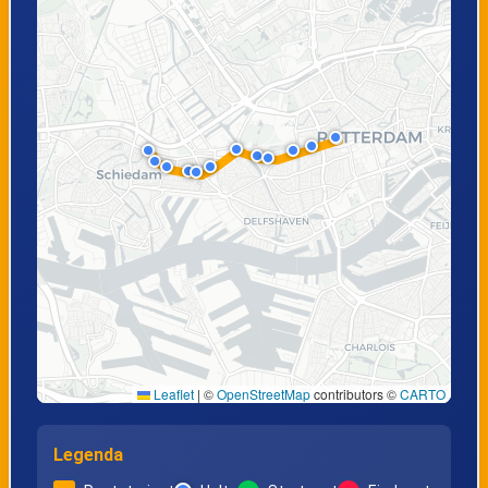
Leaflet
|
©
OpenStreetMap
contributors ©
CARTO
Legenda