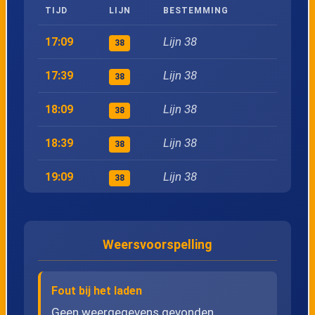
TIJD
LIJN
BESTEMMING
Lijn 38
17:09
38
Lijn 38
17:39
38
Lijn 38
18:09
38
Lijn 38
18:39
38
Lijn 38
19:09
38
Lijn 38
19:39
38
Weersvoorspelling
Lijn 38
20:09
38
Lijn 38
20:40
38
Fout bij het laden
Geen weergegevens gevonden