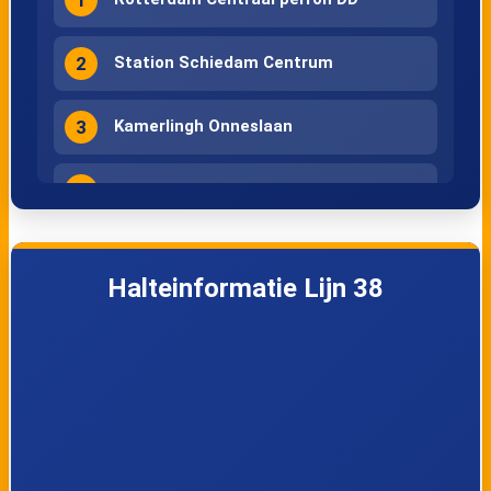
2
Station Schiedam Centrum
3
Kamerlingh Onneslaan
4
Lorentzlaan
5
Franselaan
Halteinformatie Lijn 38
6
Tjalklaan
7
Spaanseweg
8
Beukelsbrug / Van Nellefabriek