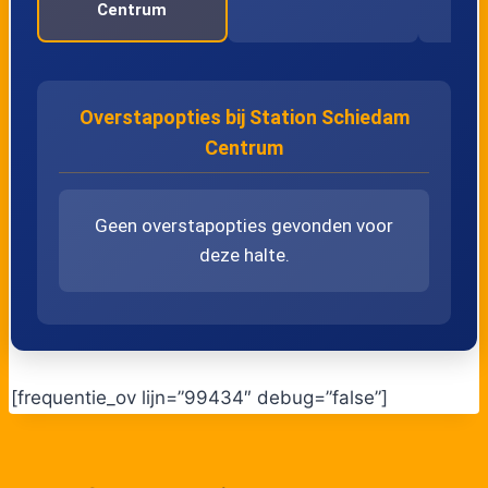
Centrum
Overstapopties bij Station Schiedam
Centrum
Geen overstapopties gevonden voor
deze halte.
[frequentie_ov lijn=”99434″ debug=”false”]