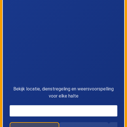
9
Beukelsweg
10
Burgemeester Meineszplein
11
Beukelsdijk
12
Henegouwerplein
13
Rotterdam Centraal perron DD
Bekijk locatie, dienstregeling en weersvoorspelling
voor elke halte