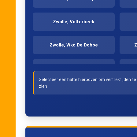
Zwolle, Volterbeek
Zwolle, Wkc De Dobbe
Z
Zwolle, Kerkbrugje
Selecteer een halte hierboven om vertrektijden te
zien