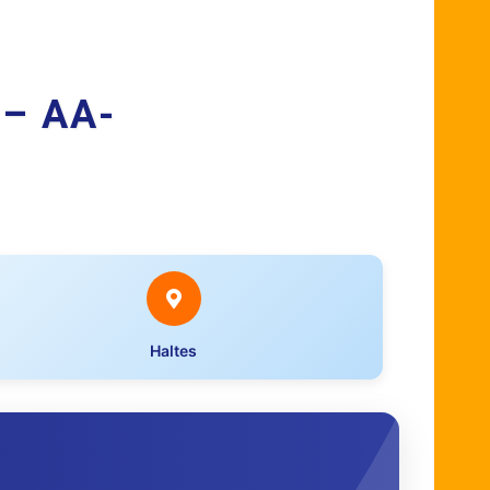
 – AA-
Haltes