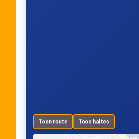
Toon route
Toon haltes