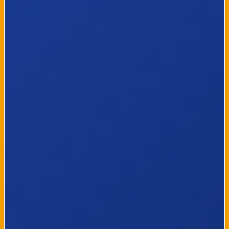
Sibeliusplein
Vivaldilaan
Hof van Spaland
Meeuwensingel
Koekoekslaan
Olivier van
Noortstraat
De Gaarden
De Vlinderhoven
De Akkers
Harreweg