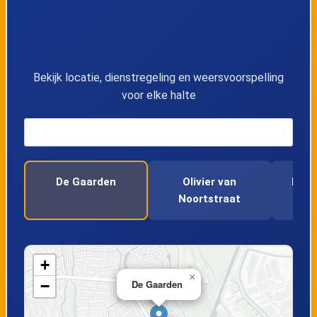
13
Laan van Bol'Es
14
Van Beethovenplein
Bekijk locatie, dienstregeling en weersvoorspelling
voor elke halte
15
Sibeliusplein
16
Vivaldilaan
De Gaarden
Olivier van
De V
17
Hof van Spaland
Noortstraat
18
Meeuwensingel
+
19
Koekoekslaan
×
−
De Gaarden