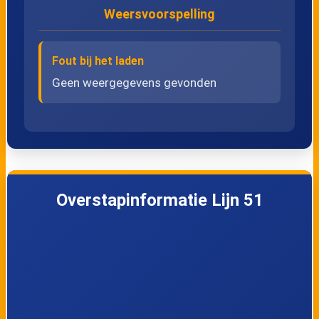
28
Koemarkt
Weersvoorspelling
29
Oranjestraat
Fout bij het laden
Geen weergegevens gevonden
30
Warande
31
Sint Liduinaplein
32
Aleidastraat
Overstapinformatie Lijn 51
33
Korte Haven
34
Honnerlage Gretelaan
35
Nieuwlandplein