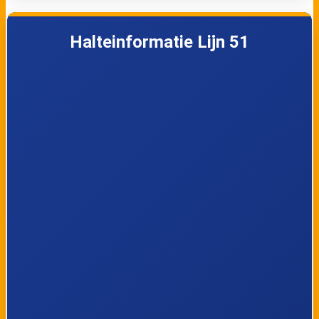
5
Oranjestraat
Halteinformatie Lijn 51
6
Warande
7
Sint Liduinaplein
8
Aleidastraat
9
Korte Haven
10
Honnerlage Gretelaan
11
Nieuwlandplein
12
Schiedam Nieuwland