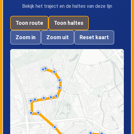
Bekijk het traject en de haltes van deze lijn
Toon route
Toon haltes
Zoom in
Zoom uit
Reset kaart