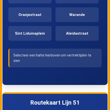
Oranjestraat
Warande
Sint Liduinaplein
Aleidastraat
Korte Haven
Honnerlage
Selecteer een halte hierboven om vertrektijden te
Gretelaan
zien
Nieuwlandplein
Schiedam
Nieuwland
Laan van Bol'Es
Van
Routekaart Lijn 51
Beethovenplein