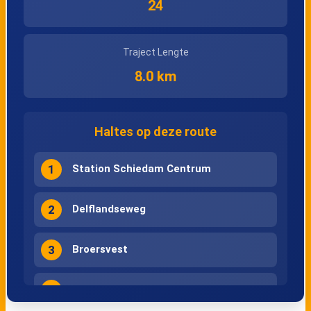
24
Traject Lengte
8.0 km
Haltes op deze route
1
Station Schiedam Centrum
2
Delflandseweg
3
Broersvest
4
Koemarkt