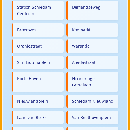
Station Schiedam
Delflandseweg
Centrum
Broersvest
Koemarkt
Oranjestraat
Warande
Sint Liduinaplein
Aleidastraat
Korte Haven
Honnerlage
Gretelaan
Nieuwlandplein
Schiedam Nieuwland
Laan van Bol’Es
Van Beethovenplein