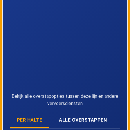
36
Schiedam Nieuwland
37
Laan van Bol'Es
38
Van Beethovenplein
39
Sibeliusplein
40
Vivaldilaan
41
Hof van Spaland
Bekijk alle overstapopties tussen deze lijn en andere
vervoersdiensten
42
Meeuwensingel
PER HALTE
ALLE OVERSTAPPEN
43
Koekoekslaan