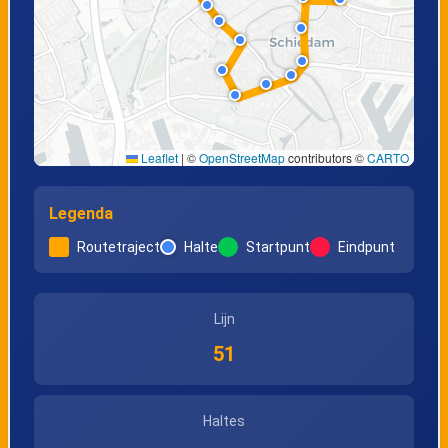
Leaflet
|
©
OpenStreetMap
contributors ©
CARTO
Legenda
Routetraject
Halte
Startpunt
Eindpunt
Lijn
51
Haltes