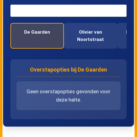
44
Olivier van Noortstraat
De Gaarden
Olivier van
De V
45
De Gaarden
Noortstraat
46
De Vlinderhoven
47
De Akkers
Overstapopties bij De Gaarden
48
Harreweg
Geen overstapopties gevonden voor
deze halte.