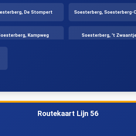
esterberg, De Stompert
Soesterberg, Soesterberg-
Soesterberg, Kampweg
Soesterberg, 't Zwaantj
s ter Heide, Dolderseweg
Huis ter Heide, Prins
Alexanderweg
Zeist, Geroplein
Zeist, Lindenlaan
Routekaart Lijn 56
Zeist, Slotlaan
Zeist, Hogeweg