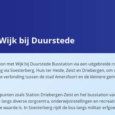
 Wijk bij Duurstede
tion met Wijk bij Duurstede Busstation via een uitgebreide 
g via Soesterberg, Huis ter Heide, Zeist en Driebergen, om ui
 verbinding tussen de stad Amersfoort en de kleinere gemee
unten zoals Station Driebergen-Zeist en het busstation va
 langs diverse zorgcentra, onderwijsinstellingen en recreat
e waarde is. In Soesterberg rijdt de bus langs militair erf