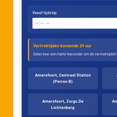
Vanaf tijdstip:
Vertrektijden komende 24 uur
Selecteer een halte hieronder om de vertrektijden
Amersfoort, Centraal Station
(Perron B)
Amersfoort, Zorgc.De
Am
Lichtenberg