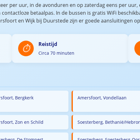
keer per uur, in de avonduren en op zaterdag eens per uur, 
ontactloze betaalpas. In de bussen is gratis WiFi beschikbaa
rsfoort en Wijk bij Duurstede zijn er goede aansluitingen o
Reistijd
Circa 70 minuten
sfoort, Bergkerk
Amersfoort, Vondellaan
sfoort, Zon en Schild
Soesterberg, Bethanië/Hebro
terberg, De Stompert
Soesterberg, Soesterberg-Oos