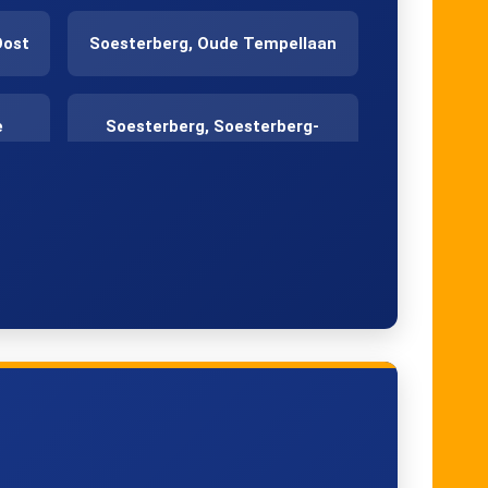
Oost
Soesterberg, Oude Tempellaan
e
Soesterberg, Soesterberg-
West (Perron A)
Huis ter Heide, Pr.
Alexanderstichting
Zeist, Busstation (Perron A)
Zeist, Amandelhof