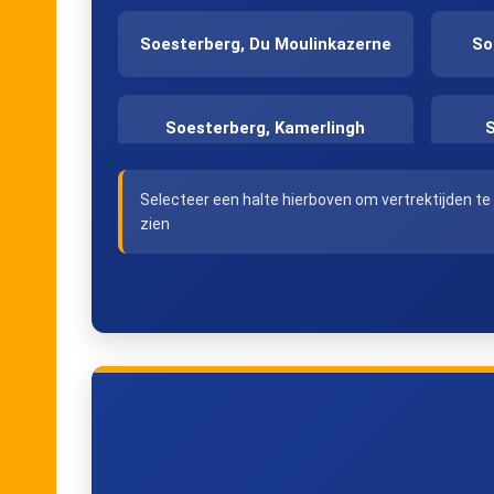
Soesterberg, Du Moulinkazerne
So
Soesterberg, Kamerlingh
Onneslaan
Selecteer een halte hierboven om vertrektijden te
zien
Huis ter Heide, Sterrenberg
Hui
Zeist, Handelscentrum
Zeist, Markt