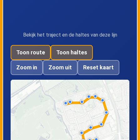
Holierhoek
Parijslaan
Bekijk het traject en de haltes van deze lijn
Leersumhoeve
Winkelhoeve
Toon route
Toon haltes
Wilgendreef
Overdrevenpad
Zoom in
Zoom uit
Reset kaart
Platanendreef
Begraafplaats Holy