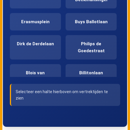
Erasmusplein
Buys Ballotlaan
Dirk de Derdelaan
Philips de
Goedestraat
Blois van
Billitonlaan
Treslongstraat
Selecteer een halte hierboven om vertrektijden te
zien
Vondelstraat
Liesveldviaduct
Stadsgehoorzaal
Verploegh