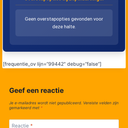
50
Dillenburgsingel
Geen overstapopties gevonden voor
deze halte.
51
Anna Paulownalaan
52
Lepelaarsingel
53
Holierhoek
[frequentie_ov lijn=”99442″ debug=”false”]
54
Parijslaan
Geef een reactie
55
Leersumhoeve
Je e-mailadres wordt niet gepubliceerd.
Vereiste velden zijn
gemarkeerd met
*
56
Winkelhoeve
Reactie
*
57
Wilgendreef