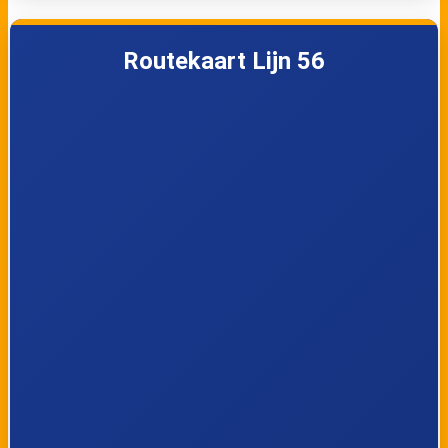
Chass�plein
Routekaart Lijn 56
Vlaardingen Oost
V.d. Duyn v.
Maasdamln.
Rotterdamseweg
Meidoornstraat
Sportlaan
Koninginnelaan
Het Zonnehuis
Dillenburgsingel
Anna
Lepelaarsingel
Paulownalaan