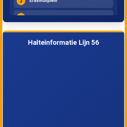
3
Erasmusplein
4
Buys Ballotlaan
5
Dirk de Derdelaan
Halteinformatie Lijn 56
6
Philips de Goedestraat
7
Blois van Treslongstraat
8
Billitonlaan
9
Vondelstraat
10
Liesveldviaduct