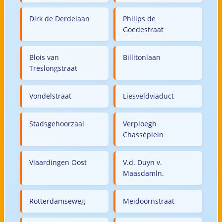
Dirk de Derdelaan
Philips de
Goedestraat
Blois van
Billitonlaan
Treslongstraat
Vondelstraat
Liesveldviaduct
Stadsgehoorzaal
Verploegh
Chasséplein
Vlaardingen Oost
V.d. Duyn v.
Maasdamln.
Rotterdamseweg
Meidoornstraat