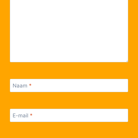
58
Overdrevenpad
59
Platanendreef
60
Begraafplaats Holy
Naam
*
E-mail
*