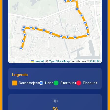
Leaflet
|
©
OpenStreetMap
contributors ©
CARTO
Legenda
Routetraject
Halte
Startpunt
Eindpunt
Lijn
56