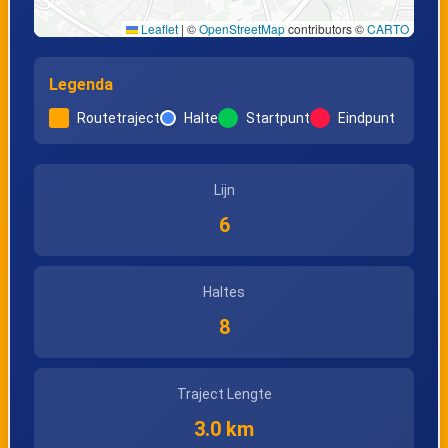
Leaflet
|
©
OpenStreetMap
contributors ©
CARTO
Legenda
Routetraject
Halte
Startpunt
Eindpunt
Lijn
6
Haltes
8
Traject Lengte
3.0 km