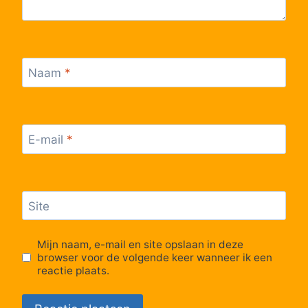
Lijn 6
11:16
6
Lijn 6
11:16
6
Naam
*
Lijn 6
11:16
6
Lijn 6
11:16
6
E-mail
*
Lijn 6
11:16
6
Lijn 6
11:16
6
Site
Lijn 6
11:16
6
Mijn naam, e-mail en site opslaan in deze
browser voor de volgende keer wanneer ik een
reactie plaats.