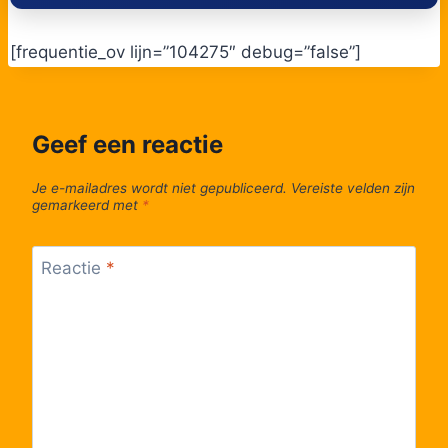
Lijn 6
11:01
6
[frequentie_ov lijn=”104275″ debug=”false”]
Lijn 6
11:01
6
Lijn 6
11:01
6
Geef een reactie
Lijn 6
11:01
6
Je e-mailadres wordt niet gepubliceerd.
Vereiste velden zijn
gemarkeerd met
*
Lijn 6
11:01
6
Reactie
*
Lijn 6
11:01
6
Lijn 6
11:14
6
Lijn 6
11:14
6
Lijn 6
11:16
6