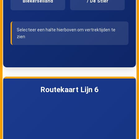
Blekerseiland
/ De Stier
Amersfoort,
Amersfoort,
Selecteer een halte hierboven om vertrektijden te
Neptunusplein
Ganzenstraat
zien
Amersfoort,
Amersfoort,
Spechtstraat
Kramsvogelstraat
Amersfoort,
Amersfoort, Oude
Routekaart Lijn 6
Reintendreef
Lageweg-West
Amersfoort,
Amersfoort, Van
Koerierstersweg
Randwijcklaan