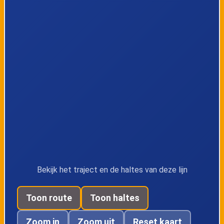
Amersfoort,
Amersfoort,
Arendshorst
Valkenhorst
Amersfoort,
Amersfoort,
Rietzangerstraat
Zangvogelweg
Amersfoort,
Amersfoort,
Wielewaalstraat
Snouckaertlaan
Bekijk het traject en de haltes van deze lijn
Toon route
Toon haltes
Zoom in
Zoom uit
Reset kaart