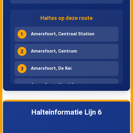
Haltes op deze route
1
Amersfoort, Centraal Station
2
Amersfoort, Centrum
3
Amersfoort, De Kei
Amersfoort, Hendrik van
4
Viandenstraat
5
Amersfoort, Blekerseiland
Halteinformatie Lijn 6
6
Amersfoort, Kamp / De Stier