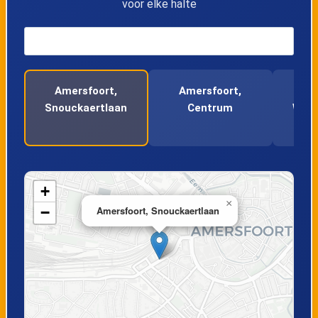
voor elke halte
14
Amersfoort, Kamp / De Stier
15
Amersfoort, Neptunusplein
Amersfoort,
Amersfoort,
Am
16
Amersfoort, Ganzenstraat
Snouckaertlaan
Centrum
Wiel
+
×
−
Amersfoort, Snouckaertlaan