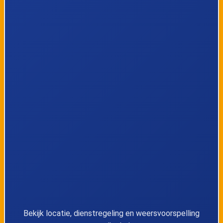
7
Amersfoort, Neptunusplein
8
Amersfoort, Ganzenstraat
9
Amersfoort, Centraal Station
10
Amersfoort, Centrum
11
Amersfoort, De Kei
Amersfoort, Hendrik van
12
Viandenstraat
13
Amersfoort, Blekerseiland
Bekijk locatie, dienstregeling en weersvoorspelling