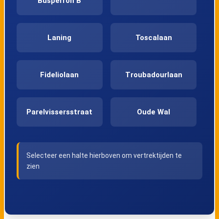
Busperron B
Laning
Toscalaan
Fideliolaan
Troubadourlaan
Parelvissersstraat
Oude Wal
Pieter Stastokweg
Alsemstraat
Selecteer een halte hierboven om vertrektijden te
zien
Wijnruitstraat
Tijmweg