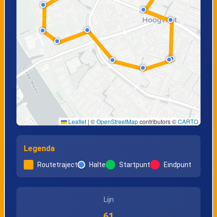
Leaflet
|
©
OpenStreetMap
contributors ©
CARTO
Legenda
Routetraject
Halte
Startpunt
Eindpunt
Lijn
61