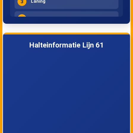
3
Laning
4
Toscalaan
5
Fideliolaan
Halteinformatie Lijn 61
6
Troubadourlaan
7
Parelvissersstraat
8
Oude Wal
9
Pieter Stastokweg
10
Alsemstraat