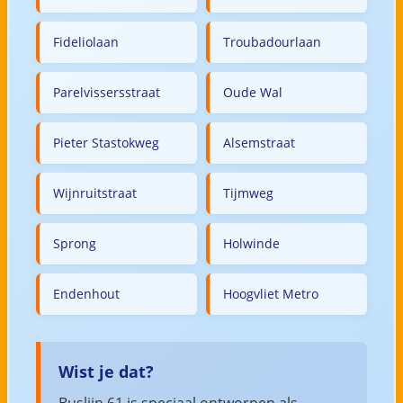
Fideliolaan
Troubadourlaan
Parelvissersstraat
Oude Wal
Pieter Stastokweg
Alsemstraat
Wijnruitstraat
Tijmweg
Sprong
Holwinde
Endenhout
Hoogvliet Metro
Wist je dat?
Buslijn 61 is speciaal ontworpen als