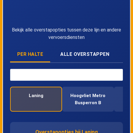
Lijn 61
21:21
61
Lijn 61
22:20
61
Bekijk alle overstapopties tussen deze lijn en andere
Lijn 61
23:20
61
vervoersdiensten
Lijn 61
00:30
Morgen
61
PER HALTE
ALLE OVERSTAPPEN
Lijn 61
00:50
Morgen
61
Laning
Hoogvliet Metro
Ka
Busperron B
Overstapopties bij Laning