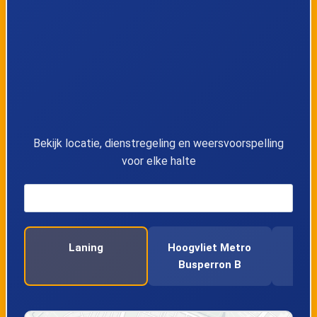
11
Wijnruitstraat
12
Tijmweg
13
Sprong
14
Holwinde
Bekijk locatie, dienstregeling en weersvoorspelling
voor elke halte
15
Endenhout
16
Hoogvliet Metro
Laning
Hoogvliet Metro
Ka
17
Hoogvliet Metro Busperron B
Busperron B
18
Karvelsedijk