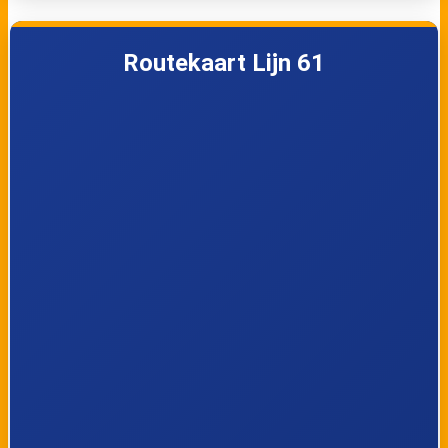
Sprong
Holwinde
Routekaart Lijn 61
Endenhout
Hoogvliet Metro