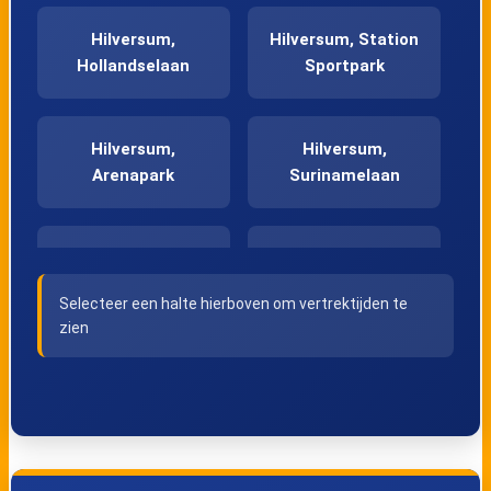
Hilversum,
Hilversum, Station
Hollandselaan
Sportpark
Hilversum,
Hilversum,
Arenapark
Surinamelaan
Hilversum,
Lage Vuursche,
Monnikenberg
Groot Kievitsdal
Selecteer een halte hierboven om vertrektijden te
zien
Lage Vuursche,
Baarn, Kasteel De
Hoge Vuurseweg
Hooge Vuursche
Baarn, Bosbad
Baarn, Roosterbos