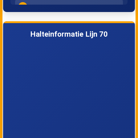
4
Hilversum, Station Sportpark
5
Hilversum, Arenapark
Halteinformatie Lijn 70
6
Hilversum, Surinamelaan
7
Hilversum, Monnikenberg
8
Lage Vuursche, Groot Kievitsdal
9
Lage Vuursche, Hoge Vuurseweg
10
Baarn, Kasteel De Hooge Vuursche
11
Baarn, Bosbad