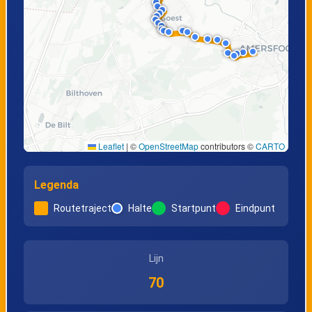
Soest, Zandlaan
Amersfoort,
Soesterweg
Amersfoort,
Amersfoort, Daam
Dierenpark
Fockemalaan
Leaflet
|
©
OpenStreetMap
contributors ©
CARTO
Amersfoort,
Amersfoort, Gr. v.
Legenda
Warande
Prinstererlaan
Routetraject
Halte
Startpunt
Eindpunt
Amersfoort,
Centraal Station
Lijn
70