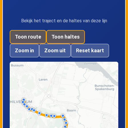
Soest, Spinet
Soest, Gemshoorn
Bekijk het traject en de haltes van deze lijn
Soest, Winkelc.
Soest,
Overhees
Choristenpad
Toon route
Toon haltes
Zoom in
Zoom uit
Reset kaart
Soest, Isaacstraat
Soest,
Eigendomweg
Soest, Station
Soest, Winkelc.
Soest Zuid
Soest-Zuid
Soest, Van
Soest, De Birkt
Lenneplaan