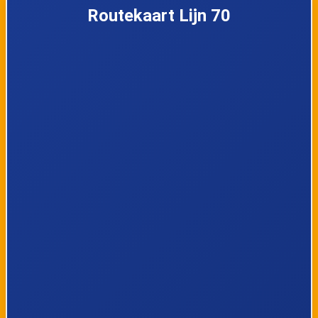
Routekaart Lijn 70
Baarn, Paleis
Soest, Colenso
Soestdijk
Soest, Soestdijk
Soest, Merelweg
Noord
Soest, Laanstraat
Soest,
Nijverheidsweg
Soest, Jan de
Soest, Koningsweg
Rooijstraat