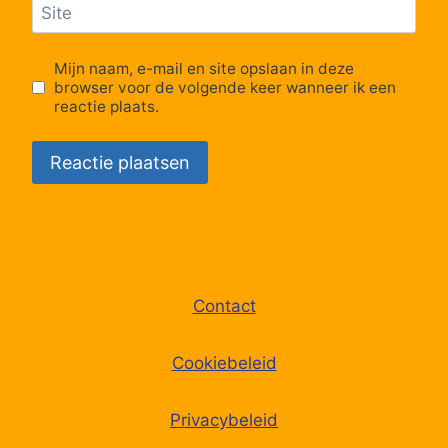
Site
Lijn 70
16:36
70
66
Soest, Van Lenneplaan
Mijn naam, e-mail en site opslaan in deze
browser voor de volgende keer wanneer ik een
67
Soest, De Birkt
reactie plaats.
68
Soest, Zandlaan
69
Amersfoort, Soesterweg
70
Amersfoort, Dierenpark
Contact
71
Amersfoort, Daam Fockemalaan
Cookiebeleid
72
Amersfoort, Warande
Privacybeleid
73
Amersfoort, Gr. v. Prinstererlaan