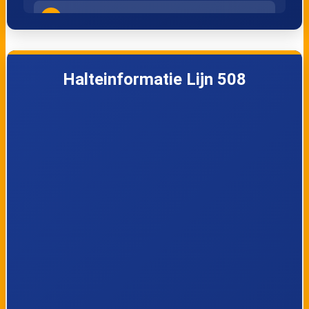
4
Alken, Terkoest
5
Terkoest, Ter Bijsen
Halteinformatie Lijn 508
6
Alken, Steenweg
7
Alken, Station
8
Alken, Stationstraat
9
Alken, Kerk
10
Alken, Paradijsstraat
11
Alken, Haverenbos