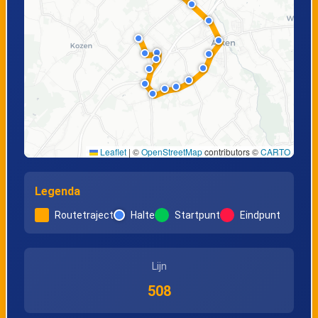
Leaflet
|
©
OpenStreetMap
contributors ©
CARTO
Legenda
Routetraject
Halte
Startpunt
Eindpunt
Lijn
508