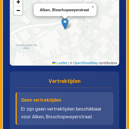
+
×
−
Alken, Bisschopweyerstraat
20
Alken, Sint-Joriskerk
21
Alken, Weg naar Sint-Joris
22
Stevoort, i-MaS
Leaflet
|
©
OpenStreetMap
contributors
23
Stevoort, Broekstraat
Vertrektijden
24
Terkoest, O.L. Vrouwstraat
25
Alken, Terkoest
Geen vertrektijden
Er zijn geen vertrektijden beschikbaar
voor Alken, Bisschopweyerstraat.
26
Terkoest, Ter Bijsen