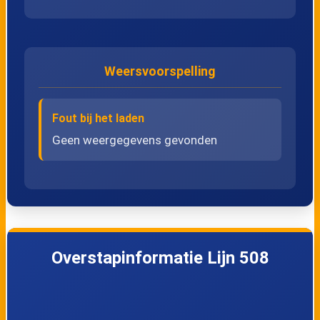
27
Alken, Steenweg
28
Alken, Station
Weersvoorspelling
29
Alken, Stationstraat
Fout bij het laden
30
Alken, Kerk
Geen weergegevens gevonden
31
Alken, Paradijsstraat
32
Alken, Haverenbos
Overstapinformatie Lijn 508
33
Alken, Wolfke
34
Alken, Pleinstraat