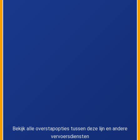
35
Alken, Brabantsestraat
36
Alken, Musstraat
37
Alken, Bisschopweyerstraat
38
Alken, Hemelsveld
39
Alken, Vrijdaegsstraat
40
Alken, Thoonenstraat
41
Alken, Sint-Joriskerk
Bekijk alle overstapopties tussen deze lijn en andere
vervoersdiensten
42
Alken, Weg naar Sint-Joris