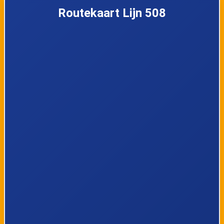
Routekaart Lijn 508
Alken, Pleinstraat
Alken,
Brabantsestraat
Alken, Musstraat
Alken,
Bisschopweyerstra
at
Alken, Hemelsveld
Alken,
Vrijdaegsstraat
Alken,
Alken, Sint-
Thoonenstraat
Joriskerk