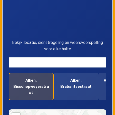
12
Alken, Wolfke
13
Alken, Pleinstraat
14
Alken, Brabantsestraat
Bekijk locatie, dienstregeling en weersvoorspelling
voor elke halte
15
Alken, Musstraat
16
Alken, Bisschopweyerstraat
Alken,
Alken,
Alken
17
Alken, Hemelsveld
Bisschopweyerstra
Brabantsestraat
at
18
Alken, Vrijdaegsstraat
19
Alken, Thoonenstraat