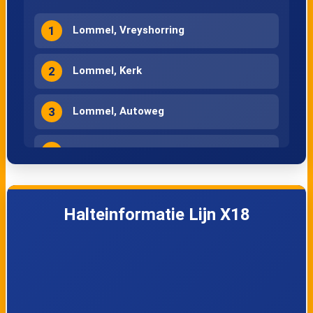
1
Lommel, Vreyshorring
2
Lommel, Kerk
3
Lommel, Autoweg
4
Overpelt, Ziekenhuis
5
Hechtel, Peerderbaan 1
Halteinformatie Lijn X18
6
Hechtel, Welsh Guardplein
7
Hechtel, Tussenstraat