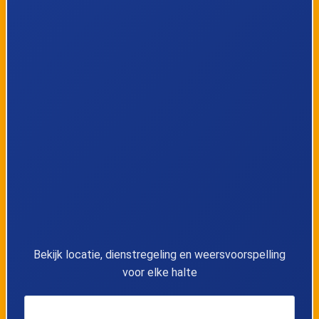
8
Hechtel, Klaverstraat
9
Helchteren, Kievitwijk
10
Helchteren, Kruispunt
11
Houthalen, Laak
12
Houthalen, Centrum
13
Houthalen, Mijn
14
Zonhoven, Engstegenseweg
Bekijk locatie, dienstregeling en weersvoorspelling
voor elke halte
15
Zonhoven, Vertakking