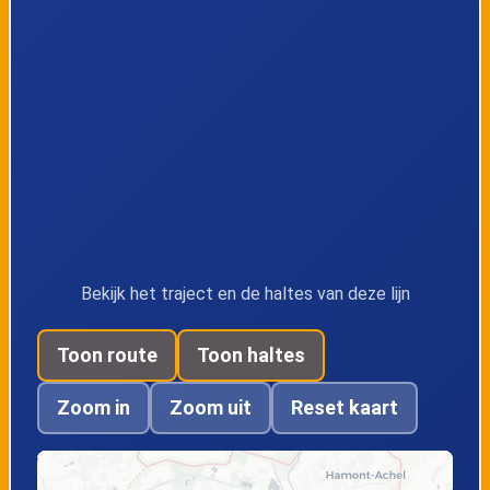
Hasselt,
Hasselt, Zwembad
Handelsschool
Hasselt,
Hasselt,
Dusartplein
Molenpoort
afstaphalte
Hasselt, Station
Bekijk het traject en de haltes van deze lijn
perron 10
Toon route
Toon haltes
Zoom in
Zoom uit
Reset kaart