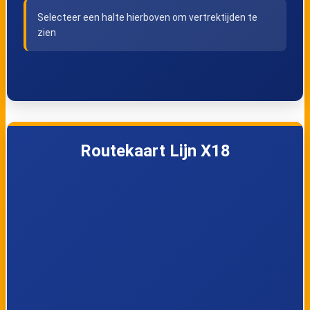
Tussenstraat
Klaverstraat
Selecteer een halte hierboven om vertrektijden te
zien
Helchteren,
Helchteren,
Kievitwijk
Kruispunt
Houthalen, Laak
Houthalen,
Centrum
Routekaart Lijn X18
Houthalen, Mijn
Zonhoven,
Engstegenseweg
Zonhoven,
Kiewit, Station
Vertakking