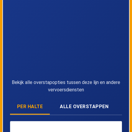
39
Hasselt, Zwembad
40
Hasselt, Dusartplein
41
Hasselt, Molenpoort afstaphalte
42
Hasselt, Station perron 10
Bekijk alle overstapopties tussen deze lijn en andere
vervoersdiensten
PER HALTE
ALLE OVERSTAPPEN