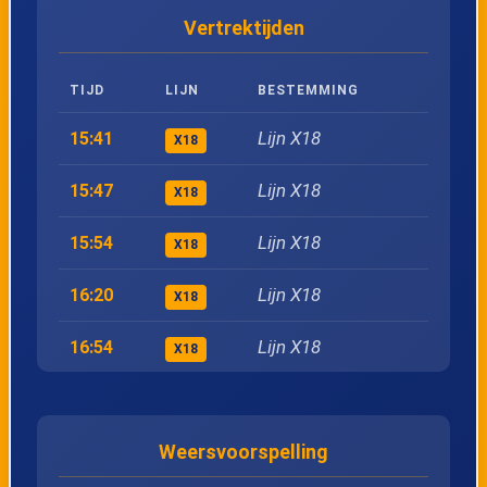
Vertrektijden
24
Lommel, Autoweg
TIJD
LIJN
BESTEMMING
25
Overpelt, Ziekenhuis
Lijn X18
15:41
X18
26
Hechtel, Peerderbaan 1
Lijn X18
15:47
X18
27
Hechtel, Welsh Guardplein
Lijn X18
15:54
X18
28
Hechtel, Tussenstraat
Lijn X18
16:20
X18
Lijn X18
16:54
29
Hechtel, Klaverstraat
X18
Lijn X18
17:48
X18
30
Helchteren, Kievitwijk
Weersvoorspelling
Lijn X18
17:54
X18
31
Helchteren, Kruispunt