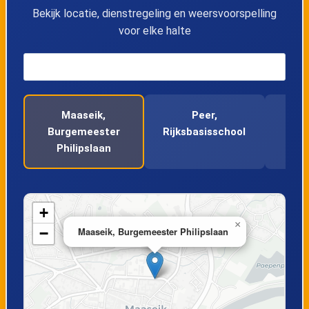
14
Bree, Opitterpoort
Bekijk locatie, dienstregeling en weersvoorspelling
voor elke halte
15
Bree, Kloosterpoort
16
Bree, Busstation perron 3
Maaseik,
Peer,
Pee
17
Bree, Nieuwstad
Burgemeester
Rijksbasisschool
Philipslaan
18
Bree, Peerderkiezel
19
Gerdingen, Barrierstraat
+
×
−
Maaseik, Burgemeester Philipslaan
20
Gerdingen, Industrieterrein
21
Reppel, Fabriek