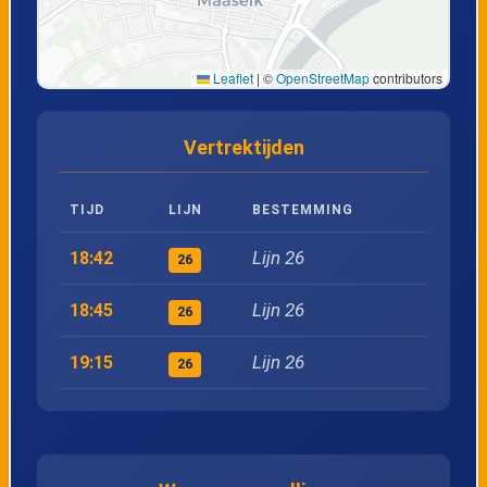
22
Ellikom, Grote Baan
Leaflet
|
©
OpenStreetMap
contributors
23
Grote-Brogel, Laarheide
Vertrektijden
24
Grote-Brogel, Smeetshof
TIJD
LIJN
BESTEMMING
25
Peer, Kloosterbos
Lijn 26
18:42
26
26
Peer, KMO Panhoven
Lijn 26
18:45
26
27
Peer, Pol KIP
Lijn 26
19:15
26
28
Peer, Rijksbasisschool
29
Peer, Kerk