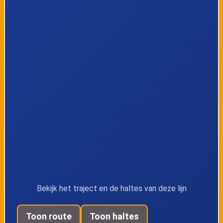
Bree,
Bree, Busstation
Kloosterpoort
perron 3
Bree, Nieuwstad
Bree,
Peerderkiezel
Gerdingen,
Gerdingen,
Barrierstraat
Industrieterrein
Reppel, Fabriek
Ellikom, Grote
Baan
Bekijk het traject en de haltes van deze lijn
Toon route
Toon haltes
Grote-Brogel,
Grote-Brogel,