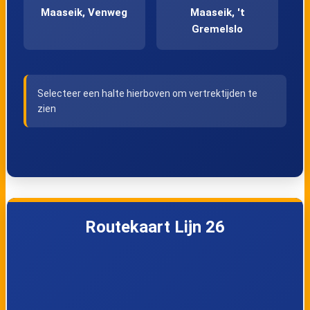
Maaseik, Venweg
Maaseik, 't
Gremelslo
Kinrooi,
Kinrooi, Dorpsplein
Selecteer een halte hierboven om vertrektijden te
Leuerbroek
zien
Kinrooi,
Kinrooi,
Breeërsteenweg
Luitestraat
Tongerlo,
Bree,
Routekaart Lijn 26
Vogelsdonk
Processieweg
Bree, Kanaal Noord
Bree, Opitterpoort