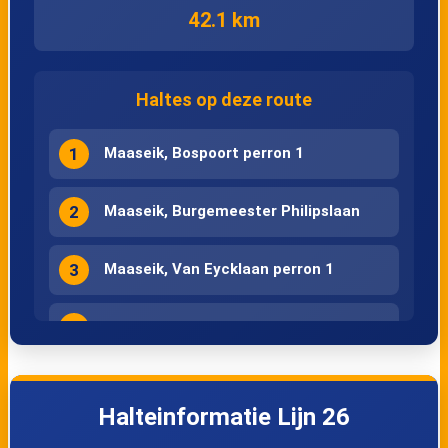
42.1 km
Haltes op deze route
1
Maaseik, Bospoort perron 1
2
Maaseik, Burgemeester Philipslaan
3
Maaseik, Van Eycklaan perron 1
4
Maaseik, Pieter Geunsstraat
5
Maaseik, Venweg
Halteinformatie Lijn 26
6
Maaseik, 't Gremelslo