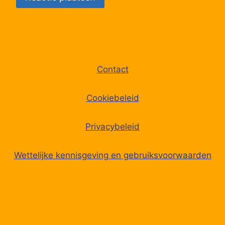
68
Peer, Dommelhuis
69
Wijchmaal, Dijkerstraat
70
Wijchmaal, Sint-Trudostraat
Contact
71
Wijchmaal, Station
Cookiebeleid
72
Hechtel, Peerderbaan 1
Privacybeleid
73
Hechtel, Welsh Guardplein
Wettelijke kennisgeving en gebruiksvoorwaarden
74
Hechtel, Sint-Lambertusstraat
75
Leopoldsburg, Militair Hospitaal