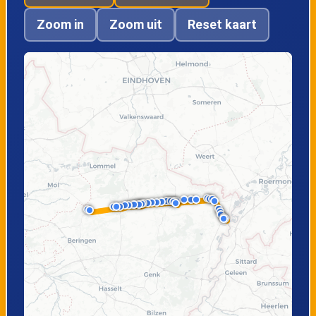
Laarheide
Smeetshof
Zoom in
Zoom uit
Reset kaart
Peer, Kloosterbos
Peer, KMO
Panhoven
Peer, Pol KIP
Peer,
Rijksbasisschool
Peer, Kerk
Peer, Dommelhuis
Wijchmaal,
Wijchmaal, Sint-
Dijkerstraat
Trudostraat