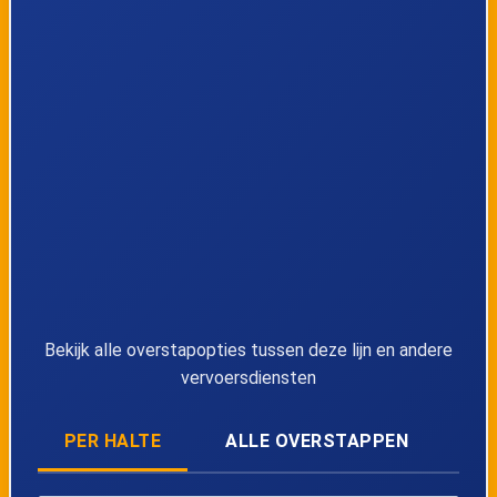
37
Leopoldsburg, Militair Hospitaal
38
Leopoldsburg, Station perron 2
39
Maaseik, Bospoort perron 1
40
Maaseik, Burgemeester Philipslaan
41
Maaseik, Van Eycklaan perron 1
42
Maaseik, Pieter Geunsstraat
Bekijk alle overstapopties tussen deze lijn en andere
vervoersdiensten
43
Maaseik, Venweg
PER HALTE
ALLE OVERSTAPPEN
44
Maaseik, 't Gremelslo