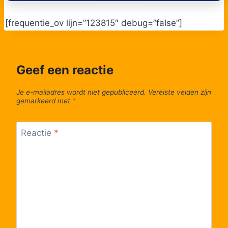
53
Bree, Kloosterpoort
[frequentie_ov lijn=”123815″ debug=”false”]
54
Bree, Busstation perron 3
Geef een reactie
55
Bree, Nieuwstad
Je e-mailadres wordt niet gepubliceerd.
Vereiste velden zijn
gemarkeerd met
*
56
Bree, Peerderkiezel
Reactie
*
57
Gerdingen, Barrierstraat
58
Gerdingen, Industrieterrein
59
Reppel, Fabriek
60
Ellikom, Grote Baan