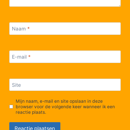
61
Grote-Brogel, Laarheide
Naam
*
62
Grote-Brogel, Smeetshof
63
Peer, Kloosterbos
E-mail
*
64
Peer, KMO Panhoven
65
Peer, Pol KIP
Site
66
Peer, Rijksbasisschool
Mijn naam, e-mail en site opslaan in deze
browser voor de volgende keer wanneer ik een
reactie plaats.
67
Peer, Kerk