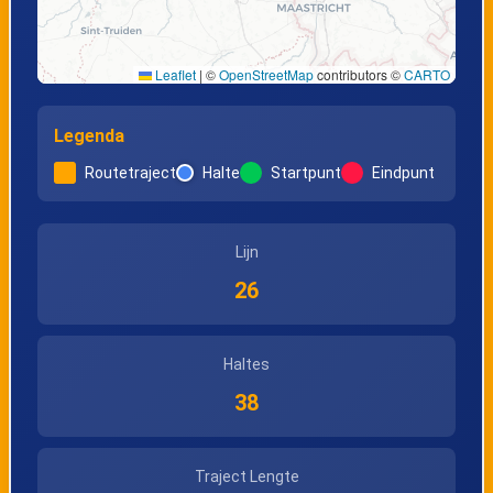
Wijchmaal, Station
Hechtel,
Peerderbaan 1
Leaflet
|
©
OpenStreetMap
contributors ©
CARTO
Legenda
Hechtel, Welsh
Hechtel, Sint-
Guardplein
Lambertusstraat
Routetraject
Halte
Startpunt
Eindpunt
Leopoldsburg,
Leopoldsburg,
Lijn
Militair Hospitaal
Station perron 2
26
Haltes
38
Traject Lengte