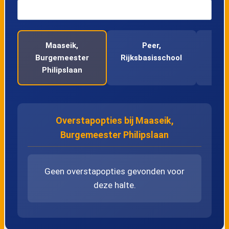
45
Kinrooi, Leuerbroek
46
Kinrooi, Dorpsplein
Maaseik,
Peer,
Pee
Burgemeester
Rijksbasisschool
47
Kinrooi, Breeërsteenweg
Philipslaan
48
Kinrooi, Luitestraat
Overstapopties bij Maaseik,
49
Tongerlo, Vogelsdonk
Burgemeester Philipslaan
50
Bree, Processieweg
Geen overstapopties gevonden voor
deze halte.
51
Bree, Kanaal Noord
52
Bree, Opitterpoort