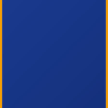
7
Kinrooi, Leuerbroek
8
Kinrooi, Dorpsplein
9
Kinrooi, Breeërsteenweg
10
Kinrooi, Luitestraat
11
Tongerlo, Vogelsdonk
12
Bree, Processieweg
13
Bree, Kanaal Noord