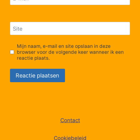
Lijn 63
19:09
63
64
Eisden, Schabbertenstraat
Lijn 63
19:37
63
65
Eisden, Vrijthof perron 1
Site
Lijn 63
20:07
63
66
Eisden, Patro
Mijn naam, e-mail en site opslaan in deze
browser voor de volgende keer wanneer ik een
reactie plaats.
67
Maasmechelen, Village
68
Eisden, Kunstacademie
69
Eisden, Kersenlaan
70
Eisden, Koninginnelaan
Contact
71
Eisden, Pauwengraaf
Cookiebeleid