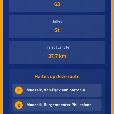
Lanaken,
Lanaken,
63
Vertakking
Atheneum
Alicebourg
Haltes
51
Lanaken,
Lanaken, Cultureel
Gemeentehuis
Centrum
Traject Lengte
37.7 km
Smeermaas,
Smeermaas,
Nijverheidslaan
Kruispunt
Haltes op deze route
Maastricht,
Maastricht,
Caberg Grens
Brusselseweg
1
Maaseik, Van Eycklaan perron 4
Sandersweg
2
Maaseik, Burgemeester Philipslaan