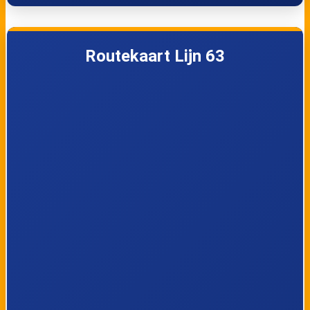
Lanklaar, Kruispunt
Lanklaar,
Slakkenstraat
Routekaart Lijn 63
Lanklaar, Rijksweg
Eisden,
Schabbertenstraa
t
Eisden, Vrijthof
Eisden, Patro
perron 1
Maasmechelen,
Eisden,
Village
Kunstacademie
Eisden, Kersenlaan
Eisden,