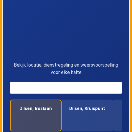
11
Lanklaar, Kruispunt
12
Lanklaar, Slakkenstraat
13
Lanklaar, Rijksweg
14
Eisden, Schabbertenstraat
Bekijk locatie, dienstregeling en weersvoorspelling
voor elke halte
15
Eisden, Vrijthof perron 1
16
Eisden, Patro
Dilsen, Boslaan
Dilsen, Kruispunt
Elen
17
Maasmechelen, Village
18
Eisden, Kunstacademie