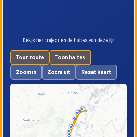
Koninginnelaan
Eisden,
Eisden,
Pauwengraaf
Bloemenlaan
Bekijk het traject en de haltes van deze lijn
Toon route
Toon haltes
Eisden,
Maasmechelen,
Berensheuvel
Rijksweg
Zoom in
Zoom uit
Reset kaart
Maasmechelen,
Maasmechelen,
College
Centrum
Maasmechelen,
Opgrimbie,
Endepoel
Bredeweg