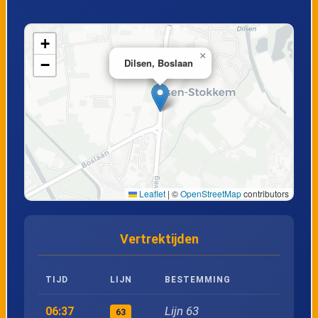
19
Eisden, Kersenlaan
+
×
−
Dilsen, Boslaan
20
Eisden, Koninginnelaan
21
Eisden, Pauwengraaf
22
Eisden, Bloemenlaan
Leaflet
|
©
OpenStreetMap
contributors
23
Eisden, Berensheuvel
Vertrektijden
24
Maasmechelen, Rijksweg
TIJD
LIJN
BESTEMMING
25
Maasmechelen, College
Lijn 63
06:37
63