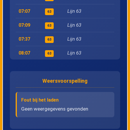
26
Maasmechelen, Centrum
Lijn 63
07:07
63
27
Maasmechelen, Endepoel
Lijn 63
07:09
63
28
Opgrimbie, Bredeweg
Lijn 63
07:37
63
Lijn 63
08:07
29
Opgrimbie, Plein
63
Lijn 63
08:09
63
30
Opgrimbie, Kruispunt
Weersvoorspelling
Lijn 63
08:37
63
31
Rekem, Daelwezeth
Lijn 63
09:07
63
Fout bij het laden
32
Rekem, Populierenlaan
Lijn 63
09:09
Geen weergegevens gevonden
63
33
Rekem, Bovenwezet
Lijn 63
09:37
63