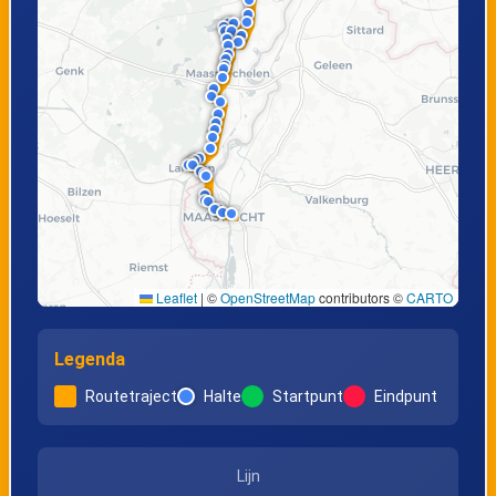
Opgrimbie, Plein
Opgrimbie,
Kruispunt
Rekem,
Rekem,
Daelwezeth
Populierenlaan
Rekem,
Neerharen,
Leaflet
|
©
OpenStreetMap
contributors ©
CARTO
Bovenwezet
Steenweg
Legenda
Lanaken,
Lanaken,
Routetraject
Halte
Startpunt
Eindpunt
Tournebride
Pietersheim
Lijn