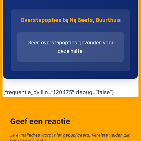
Overstapopties bij Nij Beets, Buurthuis
Geen overstapopties gevonden voor
deze halte.
[frequentie_ov lijn=”120475″ debug=”false”]
Geef een reactie
Je e-mailadres wordt niet gepubliceerd.
Vereiste velden zijn
gemarkeerd met
*