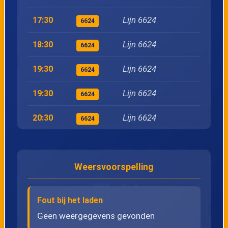
Lijn 6624
17:30
6624
Lijn 6624
18:30
6624
Lijn 6624
19:30
6624
Lijn 6624
19:30
6624
Lijn 6624
20:30
6624
Lijn 6624
20:30
6624
Weersvoorspelling
Lijn 6624
21:30
6624
Lijn 6624
21:30
6624
Fout bij het laden
Lijn 6624
22:30
Geen weergegevens gevonden
6624