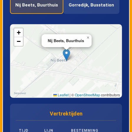
Nij Beets, Buurthuis
Gorredijk, Busstation
+
×
−
Nij Beets, Buurthuis
Leaflet
|
©
OpenStreetMap
contributors
Vertrektijden
TIJD
LIJN
BESTEMMING