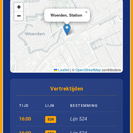
19
Breukelen, Oud Aa
+
×
−
Woerden, Station
20
Breukelen, Station
21
Woerden, Station
22
Woerden, Oudelandseweg
Leaflet
|
©
OpenStreetMap
contributors
23
Woerden, De Kruipin
Vertrektijden
24
Kamerik, Sluis
TIJD
LIJN
BESTEMMING
25
Kamerik, Lindenlaan
Lijn 524
16:00
524
26
Kamerik, Centrum
Lijn 524