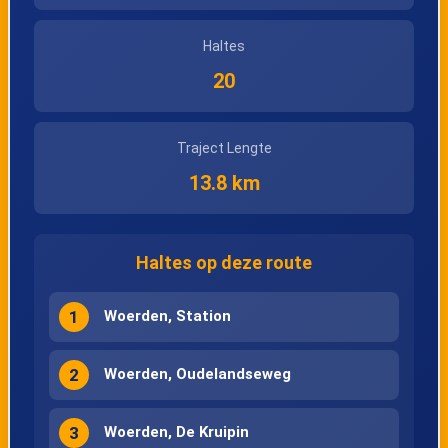
Woerden, Gebr.
Woerden, Nicolaas
Haltes
Marisstraat
Maesstraat
20
Woerden,
Woerden,
Traject Lengte
Ridderstraat
Westdam
13.8 km
Woerden,
Woerden,
Haltes op deze route
Oranjestraat/Have
Rijnstraat
nstraat
1
Woerden, Station
Woerden,
2
Woerden, Oudelandseweg
Plantsoen
3
Woerden, De Kruipin