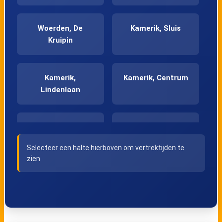
Woerden, De
Kamerik, Sluis
Kruipin
Kamerik,
Kamerik, Centrum
Lindenlaan
Kamerik, Overzicht
Kanis, Van
Teylingenweg
Selecteer een halte hierboven om vertrektijden te
zien
Teckop, Kameryck
Teckop,
Teckopseweg