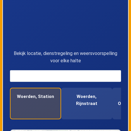
11
12
Teckop, Jacobushoeve
13
Kockengen, Hollandse Kade
14
Kockengen, Wagendijk
Bekijk locatie, dienstregeling en weersvoorspelling
voor elke halte
15
Kockengen, Verlengde Kerkweg
16
Kockengen, Dreef
Woerden, Station
Woerden,
W
17
Kockengen, Roerdomp
Rijnstraat
Oranj
18
Kockengen, Portengensebrug