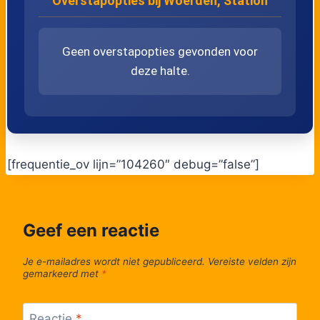
Overstapopties bij Woerden, Station
18:00
524
Lijn 524
18:08
524
Geen overstapopties gevonden voor
Lijn 524
18:08
deze halte.
524
Lijn 524
18:08
524
Lijn 524
18:08
524
[frequentie_ov lijn=”104260″ debug=”false”]
Lijn 524
19:00
524
Lijn 524
19:00
524
Geef een reactie
Lijn 524
19:00
524
Je e-mailadres wordt niet gepubliceerd.
Vereiste velden zijn
Lijn 524
19:00
gemarkeerd met
*
524
Reactie
*