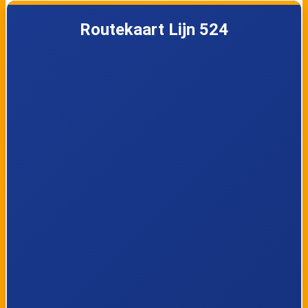
Teckop, De Winter
Teckop,
Jacobushoeve
Routekaart Lijn 524
Kockengen,
Kockengen,
Hollandse Kade
Wagendijk
Kockengen,
Kockengen, Dreef
Verlengde Kerkweg
Kockengen,
Kockengen,
Roerdomp
Portengensebrug
Breukelen, Oud Aa
Breukelen, Station