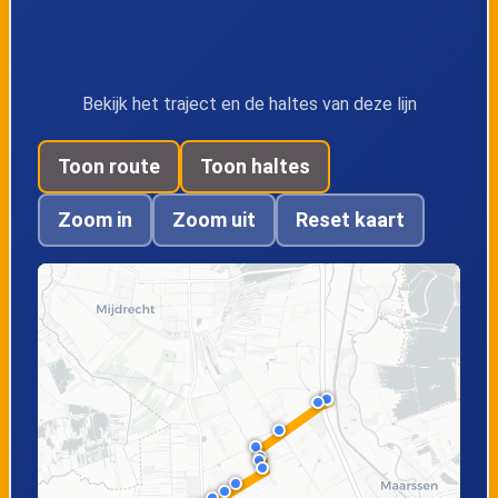
Noorden,
Noorden, Prolkade
Chrysantenstraat
Bekijk het traject en de haltes van deze lijn
Noorden, Kerklaan
Noorden, Voorweg
Toon route
Toon haltes
Zoom in
Zoom uit
Reset kaart
Noorden, Noordse
Woerdense
Kruis
Verlaat,
Slikkendam
Woerdense
Zegveld, Oude
Verlaat,
Meye
Voorhaakdijk