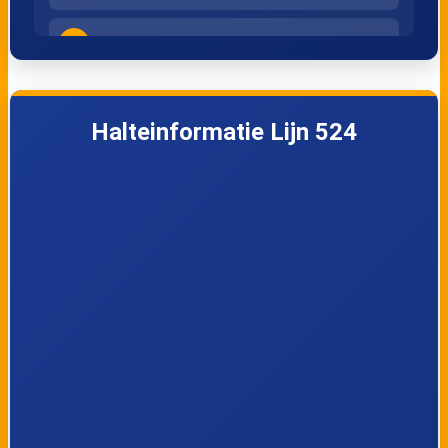
4
Kamerik, Sluis
5
Kamerik, Lindenlaan
Halteinformatie Lijn 524
6
Kamerik, Centrum
7
Kamerik, Overzicht
8
Kanis, Van Teylingenweg
9
Teckop, Kameryck
10
Teckop, Teckopseweg
Teckop, De Winter