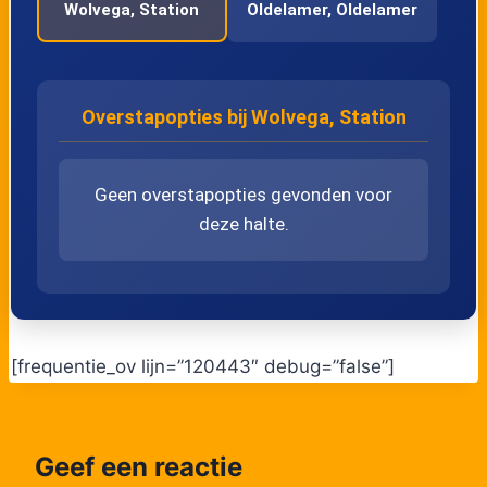
Wolvega, Station
Oldelamer, Oldelamer
Lijn 6401
21:50
6401
Lijn 6401
22:10
6401
Overstapopties bij Wolvega, Station
Lijn 6401
22:10
6401
Geen overstapopties gevonden voor
deze halte.
[frequentie_ov lijn=”120443″ debug=”false”]
Geef een reactie