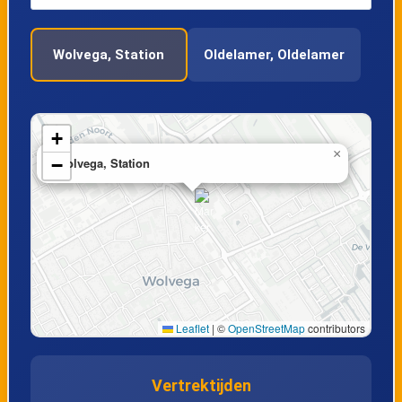
Wolvega, Station
Oldelamer, Oldelamer
+
×
−
Wolvega, Station
Leaflet
|
©
OpenStreetMap
contributors
Vertrektijden