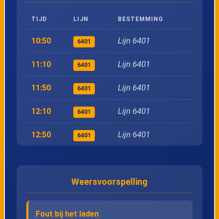
TIJD
LIJN
BESTEMMING
Lijn 6401
10:50
6401
Lijn 6401
11:10
6401
Lijn 6401
11:50
6401
Lijn 6401
12:10
6401
Lijn 6401
12:50
6401
Lijn 6401
13:10
6401
Weersvoorspelling
Lijn 6401
13:50
6401
Lijn 6401
14:10
6401
Fout bij het laden