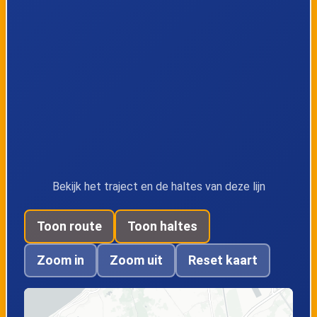
Snaaskerke, Kerk
Snaaskerke,
Ijzerwegstraat
Oudenburg,
Oudenburg,
Zandvoordebrug
Stadhuis
Oudenburg,
Oudenburg,
Dienstencentrum
Vrijboom
Bekijk het traject en de haltes van deze lijn
Toon route
Toon haltes
Ettelgem,
Ettelgem, Markt
Romaanse Kerk
Zoom in
Zoom uit
Reset kaart
Ettelgem,
Zerkegem,