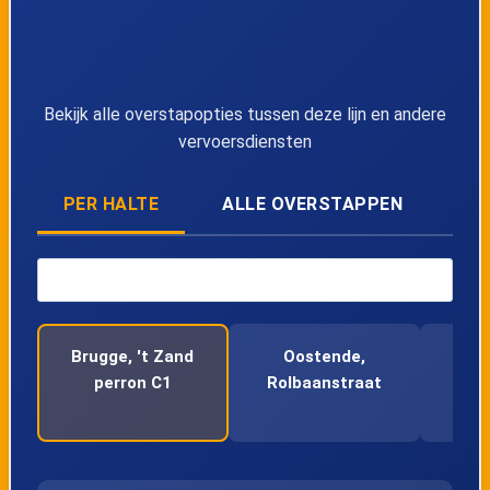
39
Sint-Andries, Grote Moerstraat
40
Sint-Andries, Lange Molenstraat
Bekijk alle overstapopties tussen deze lijn en andere
41
Sint-Andries, Kerk
vervoersdiensten
42
Sint-Andries, Jan Breydelstadion Oost
PER HALTE
ALLE OVERSTAPPEN
43
Sint-Andries, Boomhut
44
Sint-Michiels, Vogelzang
Brugge, 't Zand
Oostende,
O
45
Sint-Michiels, Grasdreef
perron C1
Rolbaanstraat
Eli
46
Sint-Michiels, VIVES