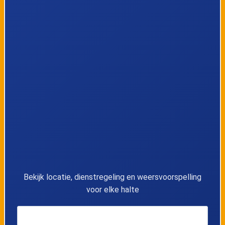
9
Oostende, Mariakerkelaan
10
Oostende, Hoge Bareel
11
Oostende, Duinkerkseweg
12
Oostende, Esperanto
13
Oostende, Top Center
14
Oostende, Rolbaanstraat
Bekijk locatie, dienstregeling en weersvoorspelling
voor elke halte
15
Oostende, Noordhoek