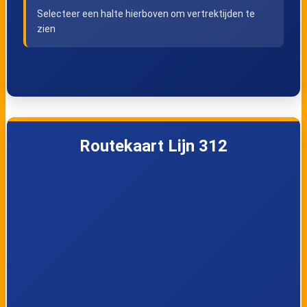
Zwaluwenstraat
Elisabethlaan
Selecteer een halte hierboven om vertrektijden te
zien
Oostende,
Oostende, Hoge
Mariakerkelaan
Bareel
Oostende,
Oostende,
Duinkerkseweg
Esperanto
Routekaart Lijn 312
Oostende, Top
Oostende,
Center
Rolbaanstraat
Oostende,
Snaaskerke, Brug
Noordhoek