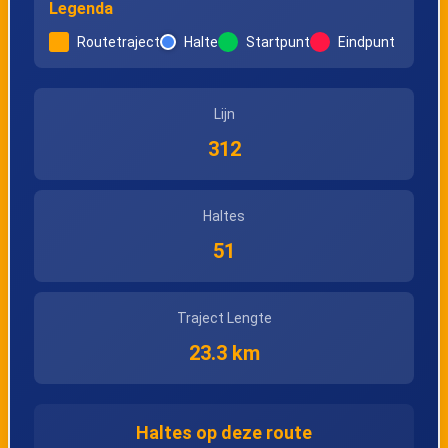
Legenda
Varsenare,
Varsenare, Dorp
Marienhovedreef
Routetraject
Halte
Startpunt
Eindpunt
Varsenare, Zeeweg
Varsenare, De
Lijn
Manlaan
312
Sint-Andries,
Sint-Andries,
Haltes
Grote Moerstraat
Lange Molenstraat
51
Sint-Andries, Kerk
Sint-Andries, Jan
Traject Lengte
Breydelstadion
23.3 km
Oost
Haltes op deze route
Sint-Andries,
Sint-Michiels,