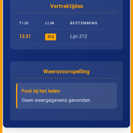
Vertrektijden
24
Ettelgem, Markt
TIJD
LIJN
BESTEMMING
25
Ettelgem, Klokkeput
Lijn 312
13:31
312
26
Zerkegem, Kruiskalsijde
27
Zerkegem, Pelikaan
Weersvoorspelling
28
Jabbeke, Zevecote
Fout bij het laden
29
Jabbeke, Molen
Geen weergegevens gevonden
30
Jabbeke, Dorp
31
Jabbeke, Permekemuseum