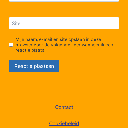
63
Oostende, Esperanto
Site
64
Oostende, Top Center
Mijn naam, e-mail en site opslaan in deze
browser voor de volgende keer wanneer ik een
65
Oostende, Rolbaanstraat
reactie plaats.
66
Oostende, Noordhoek
67
Snaaskerke, Brug
68
Snaaskerke, Kerk
Contact
69
Snaaskerke, Ijzerwegstraat
Cookiebeleid