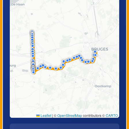
Klokkeput
Kruiskalsijde
Zerkegem,
Jabbeke, Zevecote
Pelikaan
Jabbeke, Molen
Jabbeke, Dorp
Jabbeke,
Jabbeke,
Permekemuseum
Vlamingveld
Snellegem,
Varsenare,
Halfweghuis
Lijsterdreef
Leaflet
|
©
OpenStreetMap
contributors ©
CARTO