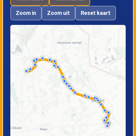
Bocholterkiezel
Zoom in
Zoom uit
Reset kaart
Bree, Zwembad
Bree,
Gerdingerpoort
Bree, Opitterpoort
Bree, Busstation
perron 7