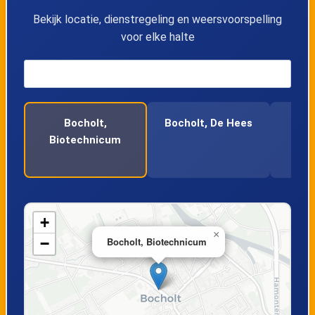
14
Kaulille, Kruispunt
Bekijk locatie, dienstregeling en weersvoorspelling
voor elke halte
15
Kaulille, Kerk
16
Kaulille, Rietweg
Bocholt,
Bocholt, De Hees
Boc
17
Bocholt, De Hees
Biotechnicum
18
Bocholt, Kapel
19
Bocholt, Lindestraat
+
×
−
Bocholt, Biotechnicum
20
Bocholt, Biotechnicum
21
Bocholt, Brouwerij