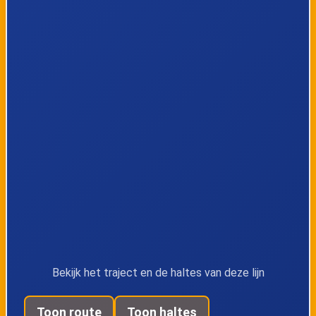
Marsestraat
Kaulille, Kerk
Kaulille, Rietweg
Bocholt, De Hees
Bocholt, Kapel
Bocholt,
Bocholt,
Lindestraat
Biotechnicum
Bocholt, Brouwerij
Bocholt,
Elzenstraat
Bekijk het traject en de haltes van deze lijn
Bree,
Beek, Kerk
Toon route
Toon haltes