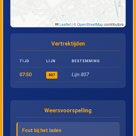
22
Bocholt, Elzenstraat
Leaflet
|
©
OpenStreetMap
contributors
23
Bree, Bocholterkiezel
Vertrektijden
24
Beek, Kerk
TIJD
LIJN
BESTEMMING
25
Bree, Zwembad
Lijn 807
07:50
807
26
Bree, Gerdingerpoort
27
Bree, Opitterpoort
Weersvoorspelling
28
Bree, Busstation perron 7
Fout bij het laden
29
Overpelt, Ziekenhuis