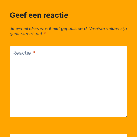
53
Bree, Zwembad
Geef een reactie
Je e-mailadres wordt niet gepubliceerd.
Vereiste velden zijn
54
Bree, Gerdingerpoort
gemarkeerd met
*
55
Bree, Opitterpoort
Reactie
*
56
Bree, Busstation perron 7