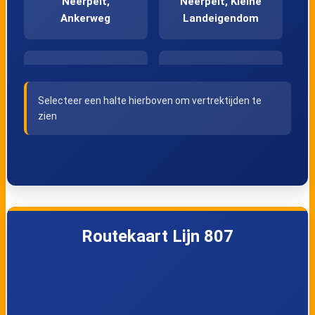
Neerpelt,
Neerpelt, Kleine
Ankerweg
Landeigendom
Sint-Huibrechts-
Sint-Huibrechts-
Lille, Riet
Lille, Centrum
Selecteer een halte hierboven om vertrektijden te
zien
Sint-Huibrechts-
Sint-Huibrechts-
Lille,
Lille, Heikant
Schutterijstraat
Kaulille, Oude
Kaulille, Hostie
Routekaart Lijn 807
Hostieweg
Kaulille,
Kaulille, Kruispunt