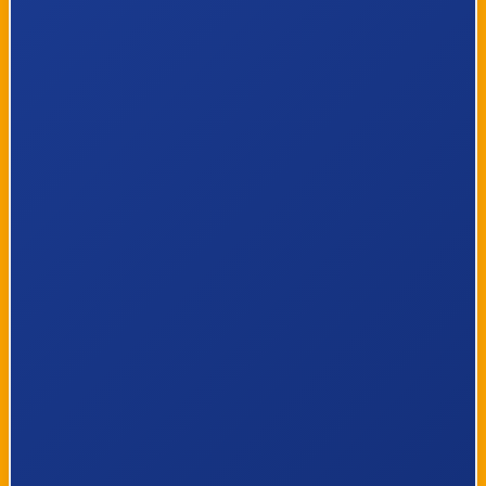
6
Neerpelt, Kleine Landeigendom
7
Sint-Huibrechts-Lille, Riet
8
Sint-Huibrechts-Lille, Centrum
9
Sint-Huibrechts-Lille, Schutterijstraat
10
Sint-Huibrechts-Lille, Heikant
11
Kaulille, Oude Hostieweg
12
Kaulille, Hostie
13
Kaulille, Marsestraat