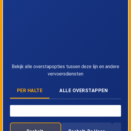
37
Sint-Huibrechts-Lille, Schutterijstraat
38
Sint-Huibrechts-Lille, Heikant
39
Kaulille, Oude Hostieweg
40
Kaulille, Hostie
Bekijk alle overstapopties tussen deze lijn en andere
41
Kaulille, Marsestraat
vervoersdiensten
42
Kaulille, Kruispunt
PER HALTE
ALLE OVERSTAPPEN
43
Kaulille, Kerk
44
Kaulille, Rietweg