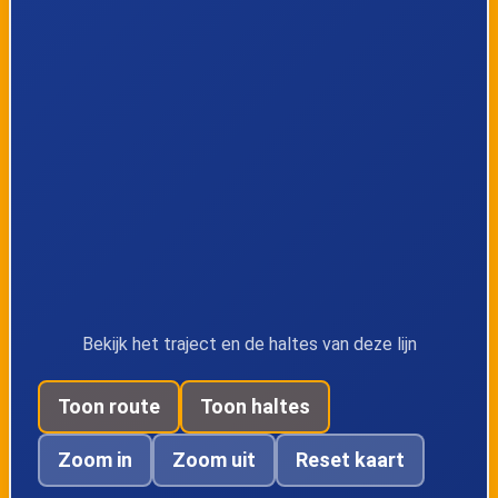
Meulenberg, Ten
Meulenberg,
Hout Kapelleke
Parochiecentrum
Meulenberg,
Zonhoven, De
Springstraat
Waerde
Zonhoven,
Zonhoven, Sint-
Industrieweg
Jan
Berchmansinstituu
t
Bekijk het traject en de haltes van deze lijn
Toon route
Toon haltes
Zonhoven,
Zonhoven, Dorp
Dorpsplein
Zoom in
Zoom uit
Reset kaart