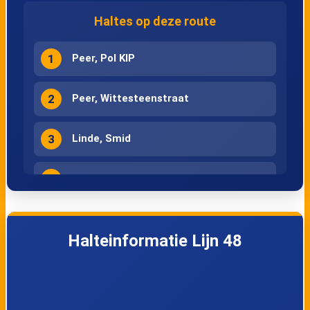
Haltes op deze route
1
Peer, Pol KIP
2
Peer, Wittesteenstraat
3
Linde, Smid
4
Linde, Kerk
5
Peer, Lindebosstraat
Halteinformatie Lijn 48
6
Peer, Ruiterstraat
7
Peer, Bovenlinde