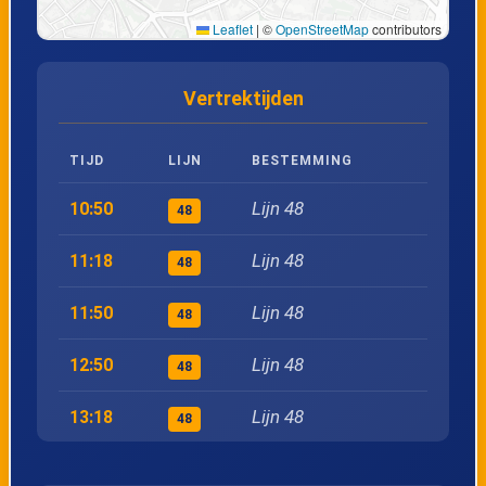
Leaflet
|
©
OpenStreetMap
contributors
23
Zonhoven, Dorpsplein
Vertrektijden
24
Zonhoven, Dorp
TIJD
LIJN
BESTEMMING
25
Zonhoven, Heuven
Lijn 48
10:50
48
26
Zonhoven, Heuveneinde
Lijn 48
11:18
48
27
Zonhoven, Vertakking
Lijn 48
11:50
48
28
Kiewit, Luchtvaartstraat
Lijn 48
12:50
48
Lijn 48
13:18
29
Kiewit, Kerk
48
Lijn 48
13:50
48
30
Kiewit, Europalaan