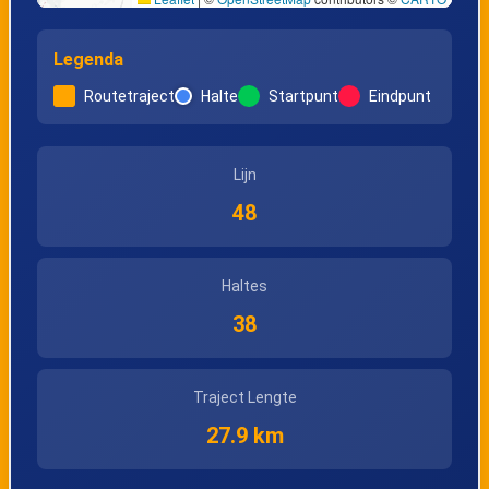
Legenda
Hasselt, Zwembad
Hasselt,
Dusartplein
Routetraject
Halte
Startpunt
Eindpunt
Hasselt,
Hasselt, Station
Lijn
Molenpoort
perron 11
48
afstaphalte
Haltes
38
Traject Lengte
27.9 km