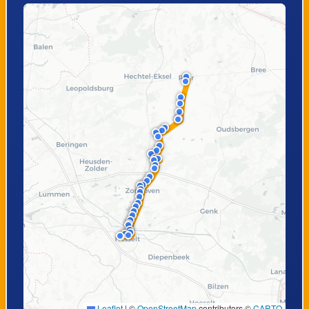
Zonhoven, Heuven
Zonhoven,
Heuveneinde
Zonhoven,
Kiewit,
Vertakking
Luchtvaartstraat
Kiewit, Kerk
Kiewit, Europalaan
Kiewit, Station
Hasselt,
Banneuxwijk
Hasselt, Weg naar
Hasselt,
Genk
Handelsschool
Leaflet
|
©
OpenStreetMap
contributors ©
CARTO