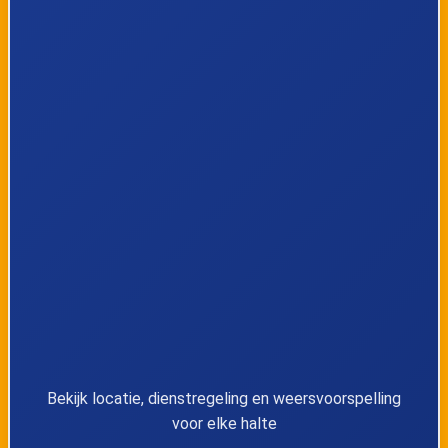
8
Helchteren, Sonnis
9
Helchteren, Eynderweg
10
Helchteren, Kazerne 2a
11
Helchteren, Damstraat
12
Houthalen, Thermic
13
Houthalen, La Paz
14
Houthalen, Europarklaan
Bekijk locatie, dienstregeling en weersvoorspelling
voor elke halte
Houthalen, Tenhout