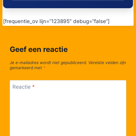
54
Houthalen, Lucerna
[frequentie_ov lijn=”123895″ debug=”false”]
55
Meulenberg, Ten Hout Kapelleke
Geef een reactie
56
Meulenberg, Parochiecentrum
Je e-mailadres wordt niet gepubliceerd.
Vereiste velden zijn
57
Meulenberg, Springstraat
gemarkeerd met
*
58
Zonhoven, De Waerde
Reactie
*
59
Zonhoven, Industrieweg
Zonhoven, Sint-Jan
60
Berchmansinstituut