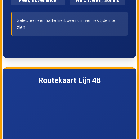
Peer, Bovenlinde
Helchteren, Sonnis
Selecteer een halte hierboven om vertrektijden te
Helchteren,
Helchteren,
zien
Eynderweg
Kazerne 2a
Helchteren,
Houthalen,
Damstraat
Thermic
Routekaart Lijn 48
Houthalen, La Paz
Houthalen,
Europarklaan
Houthalen,
Houthalen,
Tenhout
Lucerna