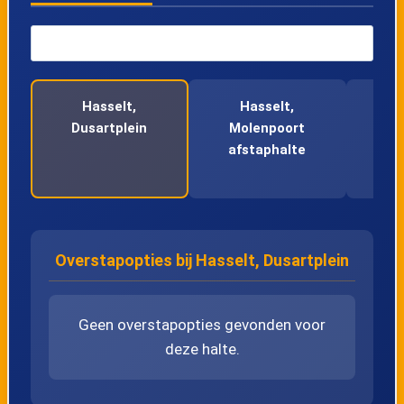
46
Helchteren, Sonnis
47
Helchteren, Eynderweg
Hasselt,
Hasselt,
Pee
Dusartplein
Molenpoort
48
Helchteren, Kazerne 2a
afstaphalte
49
Helchteren, Damstraat
50
Houthalen, Thermic
Overstapopties bij Hasselt, Dusartplein
51
Houthalen, La Paz
Geen overstapopties gevonden voor
52
Houthalen, Europarklaan
deze halte.
53
Houthalen, Tenhout