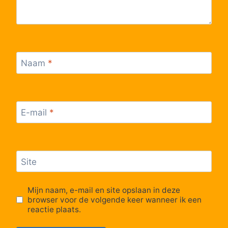
61
Zonhoven, Dorpsplein
62
Zonhoven, Dorp
Naam
*
63
Zonhoven, Heuven
64
Zonhoven, Heuveneinde
E-mail
*
65
Zonhoven, Vertakking
66
Kiewit, Luchtvaartstraat
Site
67
Kiewit, Kerk
Mijn naam, e-mail en site opslaan in deze
browser voor de volgende keer wanneer ik een
reactie plaats.
68
Kiewit, Europalaan