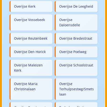
Overijse Kerk
Overijse De Leegheid
Overijse Vossebeek
Overijse
Daloensdelle
Overijse Reutenbeek
Overijse Bredestraat
Overijse Den Horick
Overijse Poelweg
Overijse Maleizen
Overijse Schoolstraat
Kerk
Overijse Maria
Overijse
Christinalaan
Terhulpsestwg/Smets
laan