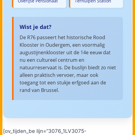
Overijse Pensionaat
Terhulpen Station
Wist je dat?
De R76 passeert het historische Rood
Klooster in Oudergem, een voormalig
augustijnenklooster uit de 14e eeuw dat
nu een cultureel centrum en
natuurreservaat is. De buslijn biedt zo niet
alleen praktisch vervoer, maar ook
toegang tot een stukje erfgoed aan de
rand van Brussel.
[ov_tijden_be lijn=”3076_1LV3075-