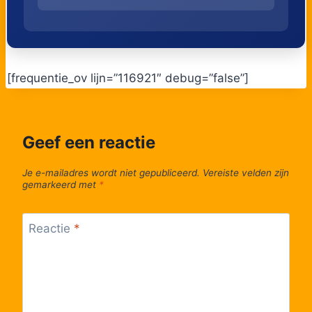
Lijn 43a
22:53
53
Wortel, Papenvoort
43a
Lijn 43a
23:50
43a
54
Wortel, Kolonieweg
[frequentie_ov lijn=”116921″ debug=”false”]
Lijn 43a
23:51
43a
55
Wortel, Dorp
Geef een reactie
56
Hoogstraten, Lindendreef
Je e-mailadres wordt niet gepubliceerd.
Vereiste velden zijn
57
Hoogstraten, 't Spijker perron 2
gemarkeerd met
*
58
Hoogstraten, K. Boomstraat
Reactie
*
59
Hoogstraten, Begijnhof
60
Hoogstraten, Van Aertselaerplein