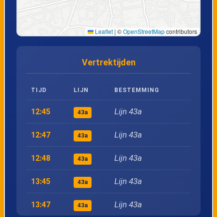
22
Oud-Turnhout, Driedostraat
Leaflet
|
©
OpenStreetMap
contributors
23
Oud-Turnhout, Molenbergen
Vertrektijden
24
Oud-Turnhout, Dorp
TIJD
LIJN
BESTEMMING
25
Oud-Turnhout, Tramwissel
Lijn 43a
12:45
43a
26
Oud-Turnhout, Blekerijstraat
Lijn 43a
12:47
43a
27
Turnhout, Graatakker
Lijn 43a
12:48
43a
28
Turnhout, Apostoliekenstraat
Lijn 43a
13:45
43a
Lijn 43a
13:47
29
Turnhout, Markt perron 4
43a