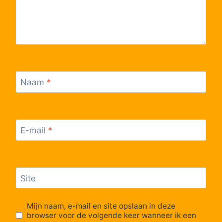
61
Reusel, Busstation
62
Reusel, Sportpark
63
Reusel, Grens
Naam
*
64
Arendonk, Opvangcentrum
E-mail
*
65
Arendonk, Roeststraat
66
Arendonk, Onder d'Eike
Site
67
Arendonk, Pelgrimsplein
Mijn naam, e-mail en site opslaan in deze
browser voor de volgende keer wanneer ik een
Arendonk, Neerstraat