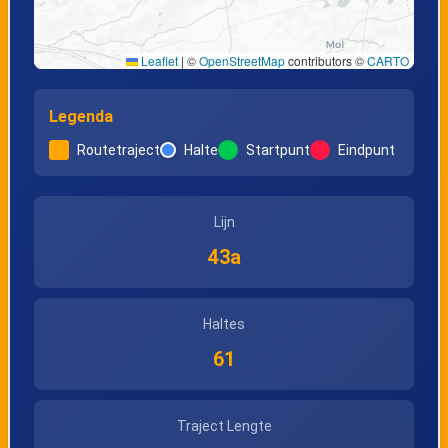
Turnhout, Nieuwe
Turnhout,
Leaflet
|
©
OpenStreetMap
contributors ©
CARTO
Kaai
Fonteinstraat
Legenda
Turnhout,
Turnhout, AZ Sint-
Routetraject
Halte
Startpunt
Eindpunt
Steenbakkerslaan
Jozef
Lijn
Turnhout, Parking
Turnhout,
43a
Sint-Jozef
Crematorium
Haltes
Merksplas,
Merksplas,
61
Koekhoven
Meyenbos
Traject Lengte
Merksplas, Opstal
Merksplas,