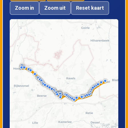
Zoom in
Zoom uit
Reset kaart
Oud-Turnhout,
Oud-Turnhout,
Tramwissel
Blekerijstraat
Turnhout,
Turnhout,
Graatakker
Apostoliekenstraa
t
Turnhout, Markt
Turnhout,
perron 3
Warande perron 1
Turnhout, Station
Turnhout,
perron 5
Stelplaats