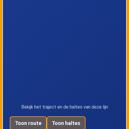
Arendonk, Hoge
Arendonk,
Pedestraat
Leeuwerfstraat
Arendonk,
Oud-Turnhout,
Spiebosch
Staatsbaan
Oud-Turnhout,
Oud-Turnhout,
Lentedreef
Zwanevenstraat
Oud-Turnhout,
Oud-Turnhout,
Staprijk
Driedostraat
Bekijk het traject en de haltes van deze lijn
Oud-Turnhout,
Oud-Turnhout,
Toon route
Toon haltes
Molenbergen
Dorp