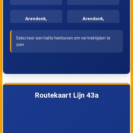
Arendonk,
Arendonk,
Pelgrimsplein
Neerstraat
Selecteer een halte hierboven om vertrektijden te
zien
Arendonk, Wamp
Arendonk,
Molenzicht
Arendonk,
Arendonk,
Wezenstraat
Gemeentehuis
Routekaart Lijn 43a
Arendonk, De
Arendonk,
Daries
Akkerstraat