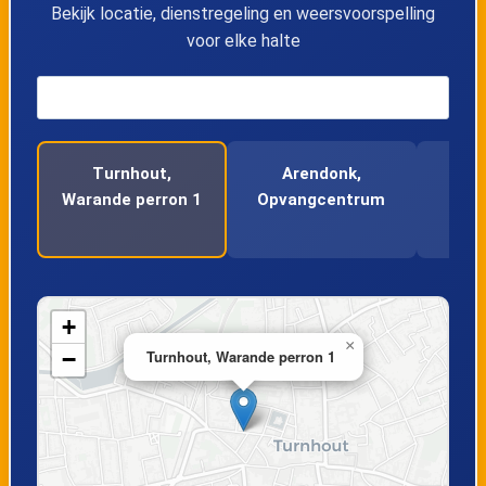
14
Arendonk, Akkerstraat
Bekijk locatie, dienstregeling en weersvoorspelling
voor elke halte
15
Arendonk, Hoge Pedestraat
Turnhout,
Zegeplein
16
Arendonk, Leeuwerfstraat
Turnhout,
Arendonk,
Hoog
17
Arendonk, Spiebosch
Warande perron 1
Opvangcentrum
Spij
18
Oud-Turnhout, Staatsbaan
19
Oud-Turnhout, Lentedreef
+
×
−
Turnhout, Warande perron 1
20
Oud-Turnhout, Zwanevenstraat
21
Oud-Turnhout, Staprijk