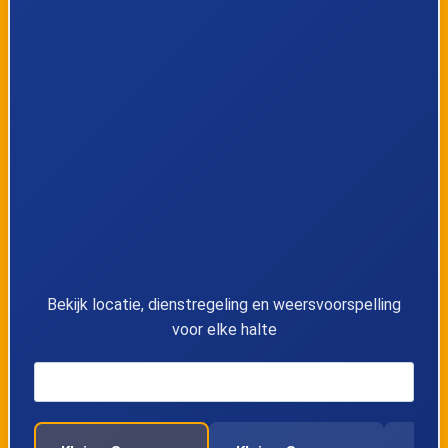
9
Rosmeer, Rode Kruislaan
10
Kleine-Spouwen, Bosstraat
11
Kleine-Spouwen, Berg
12
Kleine-Spouwen, Riemsterweg
13
Martenslinde, Molen
14
Martenslinde, Dorp
Bekijk locatie, dienstregeling en weersvoorspelling
voor elke halte
15
Bilzen, Weg naar Martenslinde
16
Bilzen, Maastrichterpoort