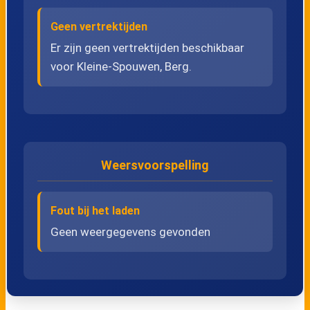
25
Rosmeer, Gemeentehuis
Geen vertrektijden
Er zijn geen vertrektijden beschikbaar
voor Kleine-Spouwen, Berg.
26
Rosmeer, Bandstraat
27
Rosmeer, Rode Kruislaan
28
Kleine-Spouwen, Bosstraat
Weersvoorspelling
29
Kleine-Spouwen, Berg
Fout bij het laden
30
Kleine-Spouwen, Riemsterweg
Geen weergegevens gevonden
31
Martenslinde, Molen
32
Martenslinde, Dorp