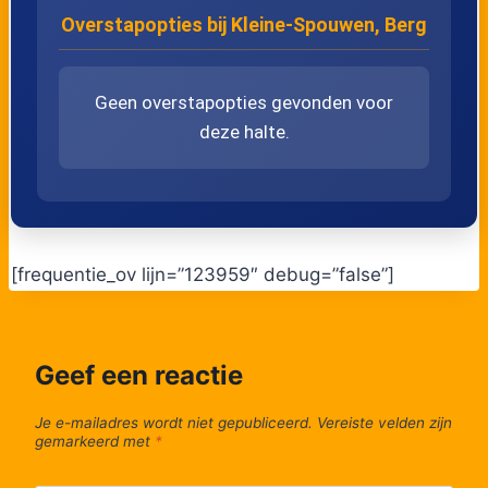
Overstapopties bij Kleine-Spouwen, Berg
Geen overstapopties gevonden voor
deze halte.
[frequentie_ov lijn=”123959″ debug=”false”]
Geef een reactie
Je e-mailadres wordt niet gepubliceerd.
Vereiste velden zijn
gemarkeerd met
*