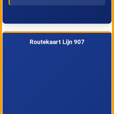
Rosmeer, Rode
Kleine-Spouwen,
Kruislaan
Bosstraat
Kleine-Spouwen,
Kleine-Spouwen,
Berg
Riemsterweg
Routekaart Lijn 907
Martenslinde,
Martenslinde, Dorp
Molen
Bilzen, Weg naar
Bilzen,
Martenslinde
Maastrichterpoort
Bilzen, Parklaan
Bilzen, Station