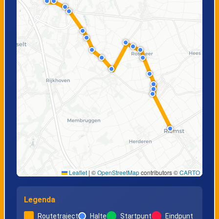
Leaflet
|
©
OpenStreetMap
contributors ©
CARTO
Legenda
Routetraject
Halte
Startpunt
Eindpunt