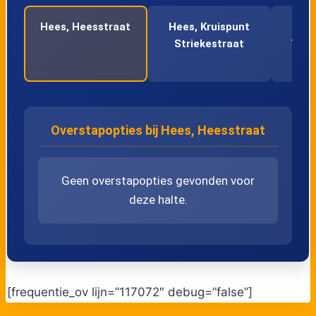
45
Veldwezelt, Ganzenlaan
Hees, Heesstraat
Hees, Kruispunt
Hees
Striekestraat
Toek
46
Gellik, Tongersesteenweg
47
Gellik, Briegden
Overstapopties bij Hees, Heesstraat
48
Lanaken, Commandant Giddelostraat
49
Lanaken, Pyxiscollege Stationsstraat
Geen overstapopties gevonden voor
deze halte.
50
Lanaken, Cultureel Centrum
[frequentie_ov lijn=”117072″ debug=”false”]