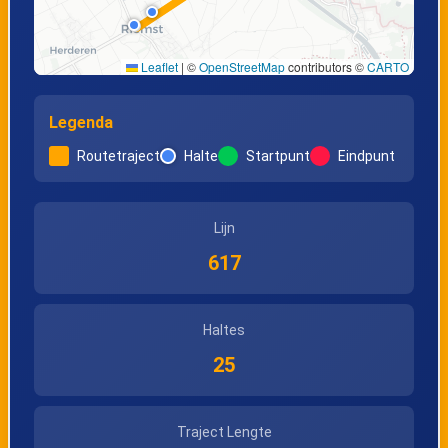
Leaflet
|
©
OpenStreetMap
contributors ©
CARTO
Legenda
Routetraject
Halte
Startpunt
Eindpunt
Lijn
617
Haltes
25
Traject Lengte