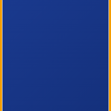
7
Kesselt, Smisstraat
8
Kesselt, Kruispunt
9
Hees, Kiezelweg
10
Hees, Steenweg
11
Hees, Kruispunt Toekomststraat
12
Hees, Heesstraat
13
Hees, Kruispunt Striekestraat