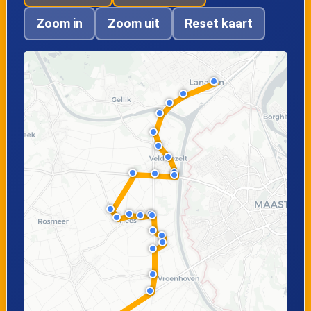
Giddelostraat
Stationsstraat
Zoom in
Zoom uit
Reset kaart
Lanaken, Cultureel
Centrum