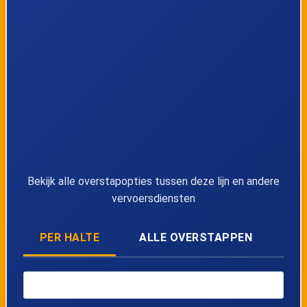
37
38
Hees, Kruispunt Striekestraat
39
Hees, Tombestraat
40
Veldwezelt, Kapel
41
Veldwezelt, Kruispunt
Bekijk alle overstapopties tussen deze lijn en andere
vervoersdiensten
42
Veldwezelt, Brug Albertkanaal
PER HALTE
ALLE OVERSTAPPEN
43
Veldwezelt, Lindestraat
44
Veldwezelt, Berenhofstraat