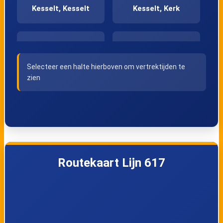
Kesselt, Kesselt
Kesselt, Kerk
Kesselt,
Kesselt, Kruispunt
Smisstraat
Selecteer een halte hierboven om vertrektijden te
zien
Hees, Kiezelweg
Hees, Steenweg
Hees, Kruispunt
Hees, Heesstraat
Toekomststraat
Routekaart Lijn 617
Hees, Kruispunt
Hees,
Striekestraat
Tombestraat