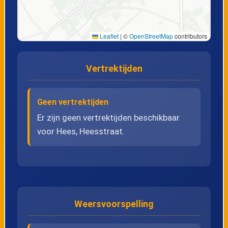
22
Gellik, Briegden
Leaflet
|
©
OpenStreetMap
contributors
23
Lanaken, Commandant Giddelostraat
Vertrektijden
24
Lanaken, Pyxiscollege Stationsstraat
25
Lanaken, Cultureel Centrum
Geen vertrektijden
Er zijn geen vertrektijden beschikbaar
voor Hees, Heesstraat.
26
Riemst, Busstation perron 1
27
Riemst, Klein Lafeltstraat
28
Vroenhoven, Busstation perron 1
Weersvoorspelling
29
Vlijtingen, Lafelt