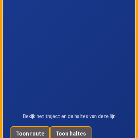
Veldwezelt, Kapel
Veldwezelt,
Kruispunt
Veldwezelt, Brug
Veldwezelt,
Albertkanaal
Lindestraat
Veldwezelt,
Veldwezelt,
Berenhofstraat
Ganzenlaan
Gellik,
Gellik, Briegden
Tongersesteenweg
Bekijk het traject en de haltes van deze lijn
Lanaken,
Lanaken,
Toon route
Toon haltes
Commandant
Pyxiscollege