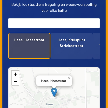
14
Hees, Tombestraat
Bekijk locatie, dienstregeling en weersvoorspelling
voor elke halte
15
Veldwezelt, Kapel
16
Veldwezelt, Kruispunt
Hees, Heesstraat
Hees, Kruispunt
Hees
17
Veldwezelt, Brug Albertkanaal
Striekestraat
Toek
18
Veldwezelt, Lindestraat
19
Veldwezelt, Berenhofstraat
+
×
−
Hees, Heesstraat
20
Veldwezelt, Ganzenlaan
21
Gellik, Tongersesteenweg