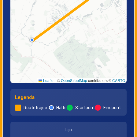
Leaflet
|
©
OpenStreetMap
contributors ©
CARTO
Legenda
Routetraject
Halte
Startpunt
Eindpunt
Lijn