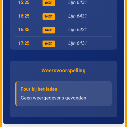
Lijn 6431
15:35
6431
Lijn 6431
16:25
6431
Lijn 6431
16:35
6431
Lijn 6431
17:25
6431
Lijn 6431
17:35
6431
Weersvoorspelling
Lijn 6431
18:25
6431
Lijn 6431
18:35
6431
Fout bij het laden
Lijn 6431
19:25
Geen weergegevens gevonden
6431
Lijn 6431
19:35
6431
Lijn 6431
20:25
6431