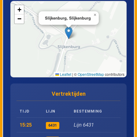
+
×
−
Slijkenburg, Slijkenburg
Leaflet
|
©
OpenStreetMap
contributors
Vertrektijden
TIJD
LIJN
BESTEMMING
Lijn 6431
15:25
6431