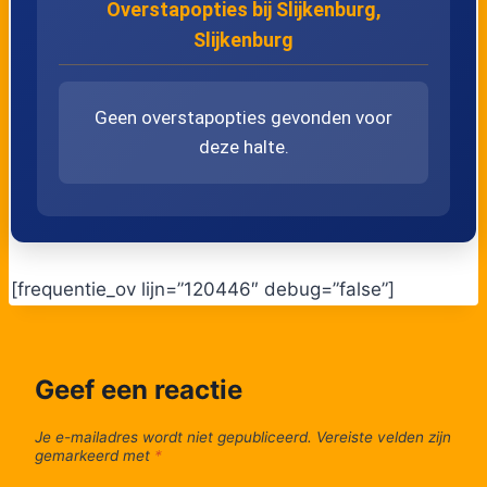
Overstapopties bij Slijkenburg,
Slijkenburg
Geen overstapopties gevonden voor
deze halte.
[frequentie_ov lijn=”120446″ debug=”false”]
Geef een reactie
Je e-mailadres wordt niet gepubliceerd.
Vereiste velden zijn
gemarkeerd met
*