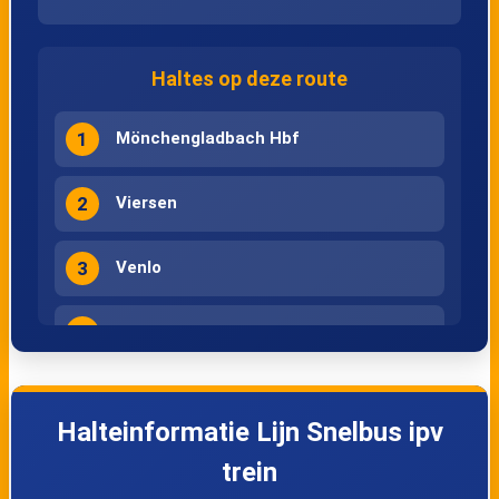
Haltes op deze route
1
Mönchengladbach Hbf
2
Viersen
3
Venlo
4
Mönchengladbach Hbf
5
Viersen
Halteinformatie Lijn Snelbus ipv
6
Venlo
trein