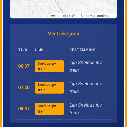
Leaflet
|
©
OpenStreetMap
contributors
Vertrektijden
TIJD
LIJN
BESTEMMING
Lijn Snelbus ipv
Snelbus ipv
06:37
trein
trein
Lijn Snelbus ipv
Snelbus ipv
07:20
trein
trein
Lijn Snelbus ipv
Snelbus ipv
08:37
trein
trein
Lijn Snelbus ipv