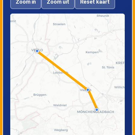
Zoom in
Zoom uit
Reset kaart