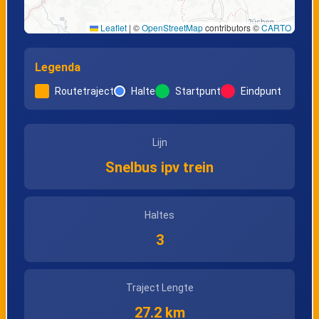
Leaflet
|
©
OpenStreetMap
contributors ©
CARTO
Legenda
Routetraject
Halte
Startpunt
Eindpunt
Lijn
Snelbus ipv trein
Haltes
3
Traject Lengte
27.2 km