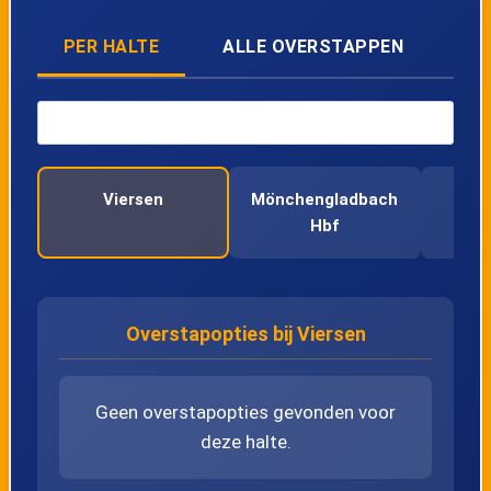
Lijn Snelbus ipv
Snelbus ipv
21:20
trein
trein
PER HALTE
ALLE OVERSTAPPEN
Lijn Snelbus ipv
Snelbus ipv
22:37
trein
trein
Viersen
Mönchengladbach
Hbf
Overstapopties bij Viersen
Geen overstapopties gevonden voor
deze halte.