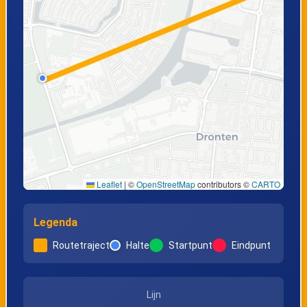
Leaflet
|
©
OpenStreetMap
contributors ©
CARTO
Legenda
Routetraject
Halte
Startpunt
Eindpunt
Lijn